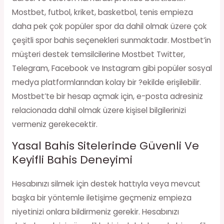
Mostbet, futbol, kriket, basketbol, tenis empieza
daha pek çok popüler spor da dahil olmak üzere çok
çeşitli spor bahis seçenekleri sunmaktadır. Mostbet’in
müşteri destek temsilcilerine Mostbet Twitter,
Telegram, Facebook ve Instagram gibi popüler sosyal
medya platformlarından kolay bir ?ekilde erişilebilir.
Mostbet’te bir hesap açmak için, e-posta adresiniz
relacionada dahil olmak üzere kişisel bilgilerinizi
vermeniz gerekecektir.
Yasal Bahis Sitelerinde Güvenli Ve
Keyifli Bahis Deneyimi
Hesabınızı silmek için destek hattıyla veya mevcut
başka bir yöntemle iletişime geçmeniz empieza
niyetinizi onlara bildirmeniz gerekir. Hesabınızı