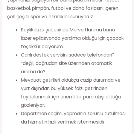
basketbol, pimpón, futbol ve daha fazlasını içeren
çok çeşitli spor ve etkinlikler sunuyoruz.
Beylikdüzü şubesinde Merve Hanıma bana
lazer epilasyonda yardımcı olduğu için çooook
teşekkür ediyorum.
Canlı destek servisini sadece telefondan”
“değil, doğrudan site üzerinden otomatik
arama de?
Mevduat getirileri oldukça cazip durumda ve
yurt dışından bu yüksek faizi getirinden
faydalanmak için önemli bir para akışı olduğu
gözleniyor.
Departman seçimi yapmanın zorunlu tutulması
da hizmetin hızlı verilmek istenmesidir.