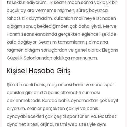
tesekkur ediyorum. İlk seansımdan sonra yaklaşık bir
buçuk ay ara vermeme rağmen, süreç boyunca
rahatsızlık duymadım. Kullanılan makineye istinaden
aldığım sonuç beklediğimden çok daha iyiydi. Merve
Hanım seans esnasında gerçekten eğlenceli şekilde
kafa dağıtıyor. Seansım tamamlanmış olmasına
rağmen aldığım sonuçlardan ve genel olarak Elegans
Güzellik Salonlarından oldukça memnunum.
Kişisel Hesaba Giriş
Şirketin canlı bahis, maç öncesi bahis ve sanal spor
bahisleri gibi bir dizi bahis alternatifi sunması
beklenmektedir. Burada bahis oynamaktan çok keyif
alıyorum, oranlar gerçekten çok iyi ve bahis
oynayabilecekleri çok çeşitli spor türleri va. Mostbet
ayna net sitesi, orijinal, resmi web sitesiyle aynı