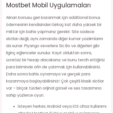
Mostbet Mobil Uygulamaları
Alınan bonusu geri kazanmak için additional bonus
ödemesinin kendisinden birkaç kat daha yüksek bir
miktar için bahis yapmanız gerekir. Site sadece
slotları değil, aynı zamanda diğer kumar yazılımlarını
da sunar. Piyango severlere Sic Bo ve diğerleri gibi
ilginç eğlenceler sunulur. Kayıt olduktan sonra,
ücretsiz bir hesap alacaksınız ve bunu tercih ettiğiniz
para biriminde afin de yatırmak için kullanabilirsiniz.
Daha sonra bahis oynamaya ve gerçek para
kazanmaya başlayabilirsiniz! Çok çeşitli klasik slotlar
var – birçok türden orijinal görsel ve ses tasarımına
sahip yüzlerce oyun.
İsteyen herkes Android veya iOS cihaz kullanımı