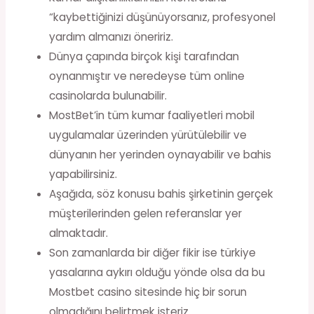
“kaybettiğinizi düşünüyorsanız, profesyonel
yardım almanızı öneririz.
Dünya çapında birçok kişi tarafından
oynanmıştır ve neredeyse tüm online
casinolarda bulunabilir.
MostBet’in tüm kumar faaliyetleri mobil
uygulamalar üzerinden yürütülebilir ve
dünyanın her yerinden oynayabilir ve bahis
yapabilirsiniz.
Aşağıda, söz konusu bahis şirketinin gerçek
müşterilerinden gelen referanslar yer
almaktadır.
Son zamanlarda bir diğer fikir ise türkiye
yasalarına aykırı olduğu yönde olsa da bu
Mostbet casino sitesinde hiç bir sorun
olmadığını belirtmek isteriz.