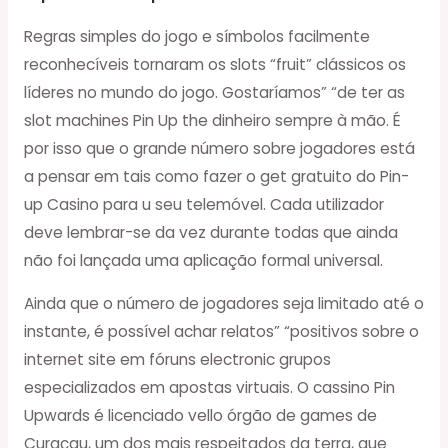
Regras simples do jogo e símbolos facilmente
reconhecíveis tornaram os slots “fruit” clássicos os
líderes no mundo do jogo. Gostaríamos” “de ter as
slot machines Pin Up the dinheiro sempre à mão. É
por isso que o grande número sobre jogadores está
a pensar em tais como fazer o get gratuito do Pin-
up Casino para u seu telemóvel. Cada utilizador
deve lembrar-se da vez durante todas que ainda
não foi lançada uma aplicação formal universal.
Ainda que o número de jogadores seja limitado até o
instante, é possível achar relatos” “positivos sobre o
internet site em fóruns electronic grupos
especializados em apostas virtuais. O cassino Pin
Upwards é licenciado vello órgão de games de
Curaçau, um dos mais respeitados da terra, que