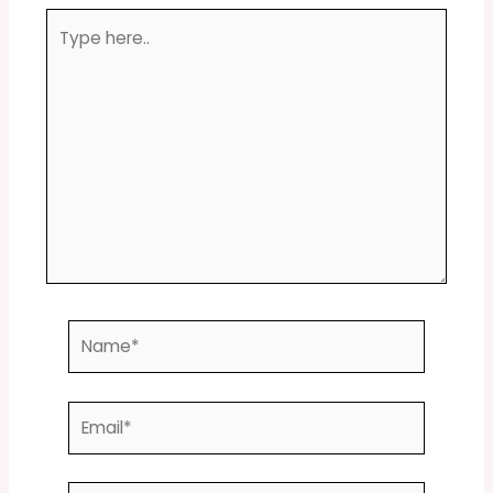
Type
here..
Name*
Email*