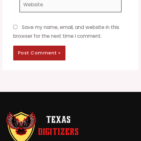
Website
Save my name, email, and website in this
browser for the next time I comment.