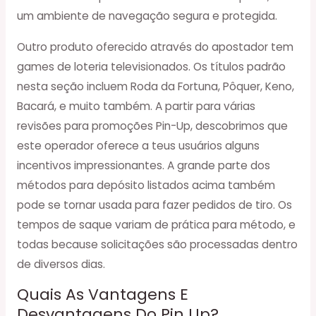
um ambiente de navegação segura e protegida.
Outro produto oferecido através do apostador tem
games de loteria televisionados. Os títulos padrão
nesta seção incluem Roda da Fortuna, Pôquer, Keno,
Bacará, e muito também. A partir para várias
revisões para promoções Pin-Up, descobrimos que
este operador oferece a teus usuários alguns
incentivos impressionantes. A grande parte dos
métodos para depósito listados acima também
pode se tornar usada para fazer pedidos de tiro. Os
tempos de saque variam de prática para método, e
todas because solicitações são processadas dentro
de diversos dias.
Quais As Vantagens E
Desvantagens Do Pin Up?