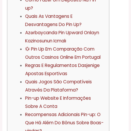
up?
Quais As Vantagens E
Desvantagens Do Pin Up?
Azərbaycanda Pin Upward Onlayn
Kazinosunun Icmalı
💱 Pin Up Em Comparação Com
Outros Casinos Online Em Portugal
Regras E Regulamentos Dasjenige
Apostas Esportivas
Quais Jogos São Compatíveis
Através Da Plataforma?
Pin-up Website E Informações
Sobre A Conta
Recompensas Adicionais Pin-up: O
Que Há Além Do Bônus Sobre Boas-
vindas?