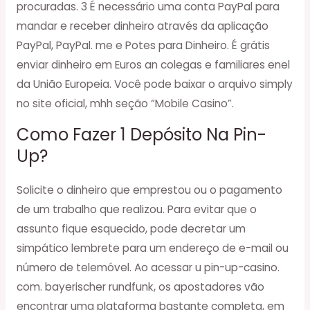
procuradas. 3 É necessário uma conta PayPal para
mandar e receber dinheiro através da aplicação
PayPal, PayPal. me e Potes para Dinheiro. É grátis
enviar dinheiro em Euros an colegas e familiares enel
da União Europeia. Você pode baixar o arquivo simply
no site oficial, mhh seção “Mobile Casino”.
Como Fazer 1 Depósito Na Pin-
Up?
Solicite o dinheiro que emprestou ou o pagamento
de um trabalho que realizou. Para evitar que o
assunto fique esquecido, pode decretar um
simpático lembrete para um endereço de e-mail ou
número de telemóvel. Ao acessar u pin-up-casino.
com. bayerischer rundfunk, os apostadores vão
encontrar uma plataforma bastante completa, em