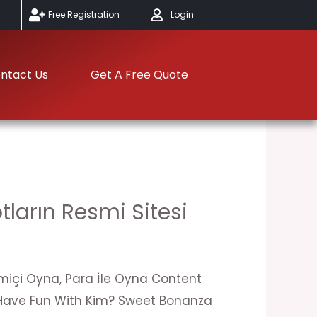
Free Registration
Login
ntact Us
Get A Free Quote
arın Resmi Sitesi
miçi Oyna, Para İle Oyna Content
 Have Fun With Kim? Sweet Bonanza