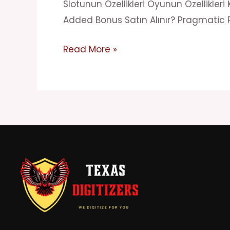
Slotların
Slotunun Özellikleri Oyunun Özellikle
Resmi
Added Bonus Satın Alınır? Pragmatic 
Sitesi
Read More »