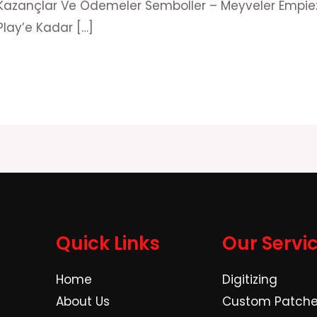
ri Kazançlar Ve Ödemeler Semboller – Meyveler Empie
Play’e Kadar […]
Quick Links
Our Servi
Home
Digitizing
About Us
Custom Patch