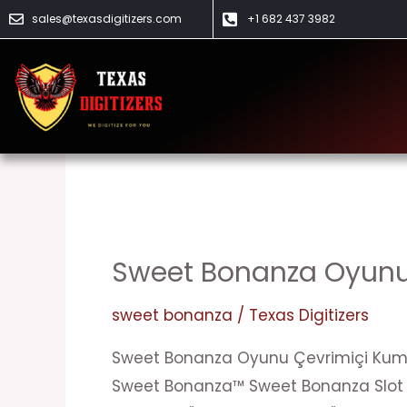
Skip
sales@texasdigitizers.com
+1 682 437 3982
to
content
Sweet Bonanza
Sweet Bonanza Oyunu 
Sweet
Bonanza
sweet bonanza
/
Texas Digitizers
Oyunu
Çevrimiçi
Sweet Bonanza Oyunu Çevrimiçi Kumarh
Kumarhanedeki
Sweet Bonanza™ Sweet Bonanza Slot M