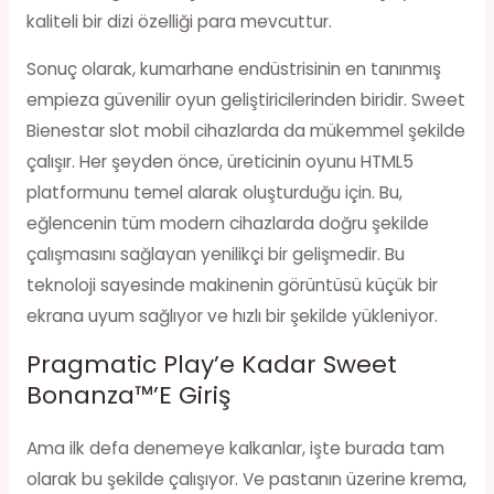
kaliteli bir dizi özelliği para mevcuttur.
Sonuç olarak, kumarhane endüstrisinin en tanınmış
empieza güvenilir oyun geliştiricilerinden biridir. Sweet
Bienestar slot mobil cihazlarda da mükemmel şekilde
çalışır. Her şeyden önce, üreticinin oyunu HTML5
platformunu temel alarak oluşturduğu için. Bu,
eğlencenin tüm modern cihazlarda doğru şekilde
çalışmasını sağlayan yenilikçi bir gelişmedir. Bu
teknoloji sayesinde makinenin görüntüsü küçük bir
ekrana uyum sağlıyor ve hızlı bir şekilde yükleniyor.
Pragmatic Play’e Kadar Sweet
Bonanza™’e Giriş
Ama ilk defa denemeye kalkanlar, işte burada tam
olarak bu şekilde çalışıyor. Ve pastanın üzerine krema,