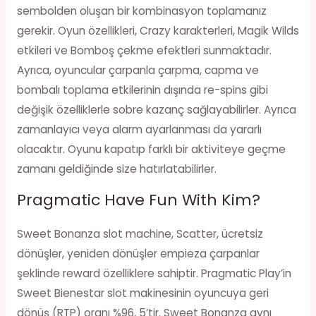
sembolden oluşan bir kombinasyon toplamanız
gerekir. Oyun özellikleri, Crazy karakterleri, Magik Wilds
etkileri ve Bomboş çekme efektleri sunmaktadır.
Ayrıca, oyuncular çarpanla çarpma, capma ve
bombalı toplama etkilerinin dışında re-spins gibi
değişik özelliklerle sobre kazanç sağlayabilirler. Ayrıca
zamanlayıcı veya alarm ayarlanması da yararlı
olacaktır. Oyunu kapatıp farklı bir aktiviteye geçme
zamanı geldiğinde size hatırlatabilirler.
Pragmatic Have Fun With Kim?
Sweet Bonanza slot machine, Scatter, ücretsiz
dönüşler, yeniden dönüşler empieza çarpanlar
şeklinde reward özelliklere sahiptir. Pragmatic Play’in
Sweet Bienestar slot makinesinin oyuncuya geri
dönüş (RTP) oranı %96, 5’tir. Sweet Bonanza aynı