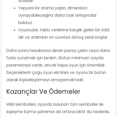
sitesidir.
Yepyeni bir arama yapın, dimension
oynayabileceğiniz daha özel anlaşmalar
buluruz.
Oyuncular, tablo verilerine karşılık gelen bir ödül
alır ve ardından on ücretsiz dönüş serisi başlar.
Daha sonra hesabınıza alınan parayı çekin veya daha
fazla oynamak için bırakın. Slotun minimum sayıda
parametresi vardır, ancak hepsi oyun için önemlidir.
Seçeneklerin çoğu oyun ekranını ve oyunu bir bütün
olarak kişiselleştirmeyi amaçlamaktadır.
Kazançlar Ve Ödemeler
Wild sembolleri, oyunda bulunan tüm semboller ile
eşleşme kurma şansımızı da arttıracaktır. Bu nedenle,