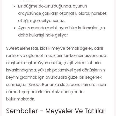
Bir düğme dokunulduğunda, oyunun
arayüzünde çarkların otomatik olarak hareket
ettiğini görebiliyorsunuz.
Aynı zamanda mobil oyun tüm kullanıcılar için
daha kullanışlı hale geliyor.
Sweet Bienestar, klasik meyve temalı öğeler, canlı
renkler ve eğlenceli müziklerin bir kombinasyonunda
oluşturulmuştur. Oyun eski üç çizgili videoslotlarla
kıyaslandığında, yüksek potansiyel geri dönüşlerinin
keyfini çıkarmak için oyunculara güzel bir seçenek
sunmuştur. Sweet Bonanza slotu bonusları arasında
cömert çarpanlarla ücretsiz dönüşler de
bulunmaktadır.
Semboller – Meyveler Ve Tatlılar