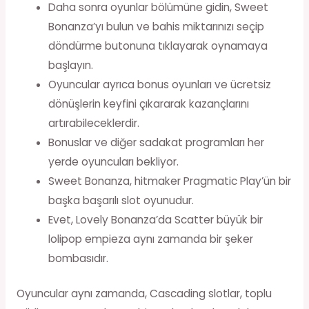
Daha sonra oyunlar bölümüne gidin, Sweet
Bonanza’yı bulun ve bahis miktarınızı seçip
döndürme butonuna tıklayarak oynamaya
başlayın.
Oyuncular ayrıca bonus oyunları ve ücretsiz
dönüşlerin keyfini çıkararak kazançlarını
artırabileceklerdir.
Bonuslar ve diğer sadakat programları her
yerde oyuncuları bekliyor.
Sweet Bonanza, hitmaker Pragmatic Play’ün bir
başka başarılı slot oyunudur.
Evet, Lovely Bonanza’da Scatter büyük bir
lolipop empieza aynı zamanda bir şeker
bombasıdır.
Oyuncular aynı zamanda, Cascading slotlar, toplu