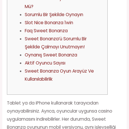
Mü?
Sorumlu Bir Şekilde Oynayın
Slot Nice Bonanza 1win
Faq Sweet Bonanza
Sweet Bonanza’ü Sorumlu Bir
Şekilde Çalmayı Unutmayın!
Oynanış Sweet Bonanza
Aktif Oyuncu Sayısı
Sweet Bonanza Oyun Arayüz Ve
Kullanılabilirlik
Tablet ya da iPhone kullanarak tarayıcıdan
oynayabilirsiniz. Ayrıca, oyuncular uygunsa casino
uygulamasını indirebilirler. Her durumda, Sweet
Bonanza oyununun mobil versiyonu, aynı işlevselliği