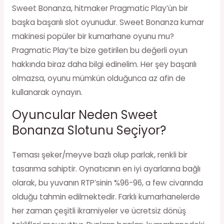
Sweet Bonanza, hitmaker Pragmatic Play’ün bir
başka başarılı slot oyunudur. Sweet Bonanza kumar
makinesi popüler bir kumarhane oyunu mu?
Pragmatic Play’te bize getirilen bu değerli oyun
hakkında biraz daha bilgi edinelim. Her şey başarılı
olmazsa, oyunu mümkün olduğunca az afin de
kullanarak oynayın.
Oyuncular Neden Sweet
Bonanza Slotunu Seçiyor?
Teması şeker/meyve bazlı olup parlak, renkli bir
tasarıma sahiptir. Oynatıcının en iyi ayarlarına bağlı
olarak, bu yuvanın RTP’sinin %96-96, a few civarında
olduğu tahmin edilmektedir. Farklı kumarhanelerde
her zaman çeşitli ikramiyeler ve ücretsiz dönüş