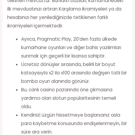
teklifleri mevcuttur. Bunların bazıları, kumarhanedeki
ilk mevduatınızı artıran Karşılama ikramiyeleri ya da
hesabınızı her yenilediğinizde tetiklenen farklı
ikramiyeleri içermektedir.
Ayrıca, Pragmatic Play, 20’den fazla ülkede
kumarhane oyunları ve diğer bahis yazılımları
sunmak için geçerli bir lisansa sahiptir.
Ücretsiz dönüşler sırasında, belirli bir boyut
katsayısıyla x2 ila x100 arasında değişen tatlı bir
bomba oyun alanında görünür.
Bu, canlı casino pazarında öne çıkmasına
yardımcı olan slotun popülaritesinin temeli
oldu.
Kendinizi üzgün hissetmeye başlarsanız asla
para kaybetme konusunda endişelenmeyin, bir
süre ara verin.