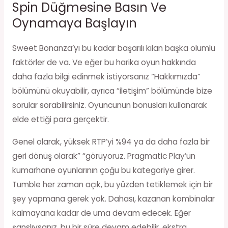
Spin Düğmesine Basın Ve
Oynamaya Başlayın
Sweet Bonanza’yı bu kadar başarılı kılan başka olumlu
faktörler de va. Ve eğer bu harika oyun hakkında
daha fazla bilgi edinmek istiyorsanız “Hakkımızda”
bölümünü okuyabilir, ayrıca “iletişim” bölümünde bize
sorular sorabilirsiniz. Oyuncunun bonusları kullanarak
elde ettiği para gerçektir.
Genel olarak, yüksek RTP’yi %94 ya da daha fazla bir
geri dönüş olarak” “görüyoruz. Pragmatic Play’ün
kumarhane oyunlarının çoğu bu kategoriye girer.
Tumble her zaman açık, bu yüzden tetiklemek için bir
şey yapmana gerek yok. Dahası, kazanan kombinalar
kalmayana kadar de uma devam edecek. Eğer
şanslıysanız, bu bir süre devam edebilir, ekstra