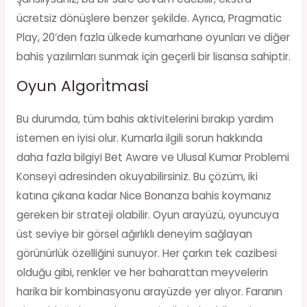
ücretsiz dönüşlere benzer şekilde. Ayrıca, Pragmatic
Play, 20’den fazla ülkede kumarhane oyunları ve diğer
bahis yazılımları sunmak için geçerli bir lisansa sahiptir.
Oyun Algori̇tmasi
Bu durumda, tüm bahis aktivitelerini bırakıp yardım
istemen en iyisi olur. Kumarla ilgili sorun hakkında
daha fazla bilgiyi Bet Aware ve Ulusal Kumar Problemi
Konseyi adresinden okuyabilirsiniz. Bu çözüm, iki
katına çıkana kadar Nice Bonanza bahis koymanız
gereken bir strateji olabilir. Oyun arayüzü, oyuncuya
üst seviye bir görsel ağırlıklı deneyim sağlayan
görünürlük özelliğini sunuyor. Her çarkın tek cazibesi
olduğu gibi, renkler ve her baharattan meyvelerin
harika bir kombinasyonu arayüzde yer alıyor. Faranın