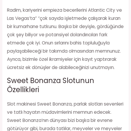
Radim, kariyerini empieza becerilerini Atlantic City ve
Las Vegas’ta” “çok sayıda işletmede çalışarak kuran
bir kumarhane tutkunu. Başka bir deyişle, gördüğünde
çok şey biliyor ve potansiyel dolandırıcıları fark
etmede çok iyi. Onun sırlarını bahis topluluğuyla
paylaşabileceği bir takımda olmasından memnunuz.
Ayrıca, bizimle özel ikramiyeler için kayıt yaptırarak
ücretsiz ek dönüşler de alabileceğinizi unutmayın.
Sweet Bonanza Slotunun
Özellikleri
Slot makinesi Sweet Bonanza, parlak slotları sevenleri
ve tatlı hayatın müdavimlerini memnun edecek.
Sweet Bonanza’nın dünyası bizi başka bir evrene
götürüyor gibi, burada tatlılar, meyveler ve meyveler