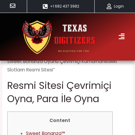
Skip
Post
+1 682 437 3982
Login
to
navigation
Sweet Bonanza Oyunu
content
Çevrimiçi Kumarhanedeki
Slotların Resmi Sitesi
/
sweet bonanza
/ By
Texas Digitizers
Sweet Bonanza Oyunu Çevrimiçi Kumarhanedeki
Slotların Resmi Sitesi”
Resmi Sitesi Çevrimiçi
Oyna, Para İle Oyna
Content
Sweet Bonanza™