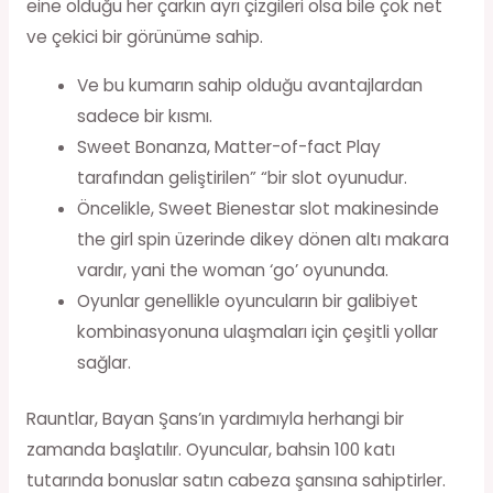
eine olduğu her çarkın ayrı çizgileri olsa bile çok net
ve çekici bir görünüme sahip.
Ve bu kumarın sahip olduğu avantajlardan
sadece bir kısmı.
Sweet Bonanza, Matter-of-fact Play
tarafından geliştirilen” “bir slot oyunudur.
Öncelikle, Sweet Bienestar slot makinesinde
the girl spin üzerinde dikey dönen altı makara
vardır, yani the woman ‘go’ oyununda.
Oyunlar genellikle oyuncuların bir galibiyet
kombinasyonuna ulaşmaları için çeşitli yollar
sağlar.
Rauntlar, Bayan Şans’ın yardımıyla herhangi bir
zamanda başlatılır. Oyuncular, bahsin 100 katı
tutarında bonuslar satın cabeza şansına sahiptirler.