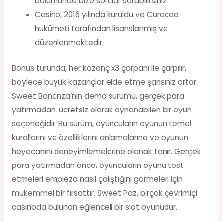
bölümünde bize sorular sorabilirsiniz.
Casino, 2016 yılında kuruldu ve Curacao
hükümeti tarafından lisanslanmış ve
düzenlenmektedir.
Bonus turunda, her kazanç x3 çarpanı ile çarpılır,
böylece büyük kazançlar elde etme şansınız artar.
Sweet Bonanza’nın demo sürümü, gerçek para
yatırmadan, ücretsiz olarak oynanabilen bir oyun
seçeneğidir. Bu sürüm, oyuncuların oyunun temel
kurallarını ve özelliklerini anlamalarına ve oyunun
heyecanını deneyimlemelerine olanak tanır. Gerçek
para yatırmadan önce, oyuncuların oyunu test
etmeleri empieza nasıl çalıştığını görmeleri için
mükemmel bir fırsattır. Sweet Paz, birçok çevrimiçi
casinoda bulunan eğlenceli bir slot oyunudur.