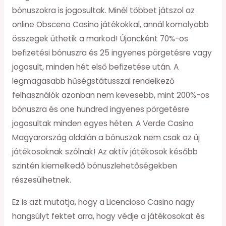
bónuszokra is jogosultak. Minél többet játszol az
online Obsceno Casino játékokkal, annál komolyabb
összegek üthetik a markod! Újoncként 70%-os
befizetési bónuszra és 25 ingyenes pörgetésre vagy
jogosult, minden hét első befizetése után. A
legmagasabb hűségstátusszal rendelkező
felhasználók azonban nem kevesebb, mint 200%-os
bónuszra és one hundred ingyenes pörgetésre
jogosultak minden egyes héten. A Verde Casino
Magyarország oldalán a bónuszok nem csak az új
játékosoknak szólnak! Az aktív játékosok később
szintén kiemelkedő bónuszlehetőségekben
részesülhetnek.
Ez is azt mutatja, hogy a Licencioso Casino nagy
hangsúlyt fektet arra, hogy védje a játékosokat és