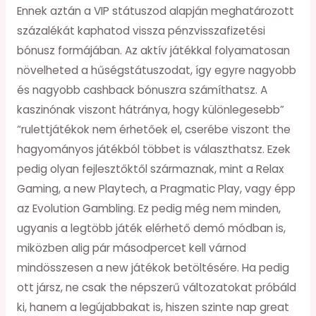
Ennek aztán a VIP státuszod alapján meghatározott
százalékát kaphatod vissza pénzvisszafizetési
bónusz formájában. Az aktív játékkal folyamatosan
növelheted a hűségstátuszodat, így egyre nagyobb
és nagyobb cashback bónuszra számíthatsz. A
kaszinónak viszont hátránya, hogy különlegesebb”
“rulettjátékok nem érhetőek el, cserébe viszont the
hagyományos játékból többet is választhatsz. Ezek
pedig olyan fejlesztőktől származnak, mint a Relax
Gaming, a new Playtech, a Pragmatic Play, vagy épp
az Evolution Gambling. Ez pedig még nem minden,
ugyanis a legtöbb játék elérhető demó módban is,
miközben alig pár másodpercet kell várnod
mindösszesen a new játékok betöltésére. Ha pedig
ott jársz, ne csak the népszerű változatokat próbáld
ki, hanem a legújabbakat is, hiszen szinte nap great