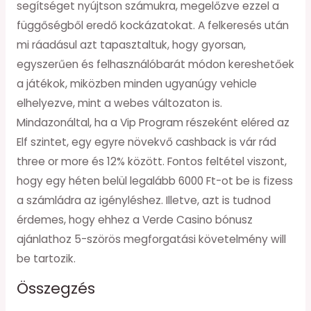
segítséget nyújtson számukra, megelőzve ezzel a
függőségből eredő kockázatokat. A felkeresés után
mi ráadásul azt tapasztaltuk, hogy gyorsan,
egyszerűen és felhasználóbarát módon kereshetőek
a játékok, miközben minden ugyanúgy vehicle
elhelyezve, mint a webes változaton is.
Mindazonáltal, ha a Vip Program részeként eléred az
Elf szintet, egy egyre növekvő cashback is vár rád
three or more és 12% között. Fontos feltétel viszont,
hogy egy héten belül legalább 6000 Ft-ot be is fizess
a számládra az igényléshez. Illetve, azt is tudnod
érdemes, hogy ehhez a Verde Casino bónusz
ajánlathoz 5-szörös megforgatási követelmény will
be tartozik.
Összegzés