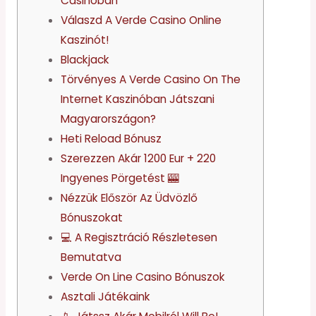
Casinoban
Válaszd A Verde Casino Online
Kaszinót!
Blackjack
Törvényes A Verde Casino On The
Internet Kaszinóban Játszani
Magyarországon?
Heti Reload Bónusz
Szerezzen Akár 1200 Eur + 220
Ingyenes Pörgetést 🎰
Nézzük Először Az Üdvözlő
Bónuszokat
💻 A Regisztráció Részletesen
Bemutatva
Verde On Line Casino Bónuszok
Asztali Játékaink