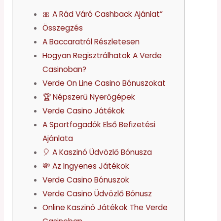
🎀 A Rád Váró Cashback Ajánlat”
Összegzés
A Baccaratról Részletesen
Hogyan Regisztrálhatok A Verde
Casinoban?
Verde On Line Casino Bónuszokat
🏆 Népszerű Nyerőgépek
Verde Casino Játékok
A Sportfogadók Első Befizetési
Ajánlata
🎈 A Kaszinó Üdvözlő Bónusza
💸 Az Ingyenes Játékok
Verde Casino Bónuszok
Verde Casino Üdvözlő Bónusz
Online Kaszinó Játékok The Verde