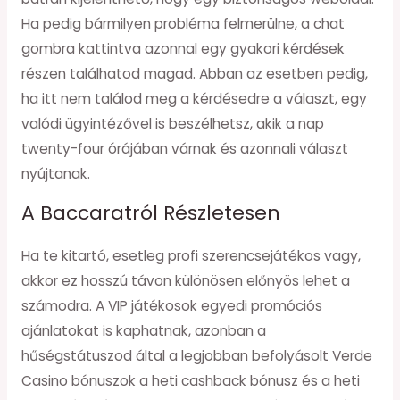
Ha pedig bármilyen probléma felmerülne, a chat
gombra kattintva azonnal egy gyakori kérdések
részen találhatod magad. Abban az esetben pedig,
ha itt nem találod meg a kérdésedre a választ, egy
valódi ügyintézővel is beszélhetsz, akik a nap
twenty-four órájában várnak és azonnali választ
nyújtanak.
A Baccaratról Részletesen
Ha te kitartó, esetleg profi szerencsejátékos vagy,
akkor ez hosszú távon különösen előnyös lehet a
számodra. A VIP játékosok egyedi promóciós
ajánlatokat is kaphatnak, azonban a
hűségstátuszod által a legjobban befolyásolt Verde
Casino bónuszok a heti cashback bónusz és a heti