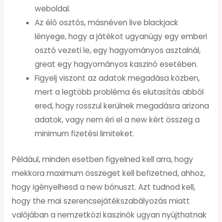
weboldal.
Az élő osztós, másnéven live blackjack
lényege, hogy a játékot ugyanúgy egy emberi
osztó vezeti le, egy hagyományos asztalnál,
great egy hagyományos kaszinó esetében.
Figyelj viszont az adatok megadása közben,
mert a legtöbb probléma és elutasítás abból
ered, hogy rosszul kerülnek megadásra arizona
adatok, vagy nem éri el a new kért összeg a
minimum fizetési limiteket.
Például, minden esetben figyelned kell arra, hogy
mekkora maximum összeget kell befizetned, ahhoz,
hogy igényelhesd a new bónuszt. Azt tudnod kell,
hogy the mai szerencsejátékszabályozás miatt
valójában a nemzetközi kaszinók ugyan nyújthatnak