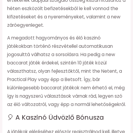
értékének alapjául szolgáló összeg kiszámításához a
héten eszközölt befizetésekből le kell vonnod the
kifizetéseket és a nyereményeket, valamint a new
záróegyenleget.
A megadott hagyományos és élő kaszinó
játékokban történő részvétellel automatikusan
jogosulttá válhatsz a sorsolásra. Ha pedig a new
baccarat játék érdekel, szintén 10 játék közül
választhatsz, olyan fejlesztőktől, mint the Netent, a
Practical Play vagy épp a Betsoft. Így, bár
különlegesebb baccarat játékok nem érhető el, még
így is nagyszerű választások várnak rád, legyen szó
az élő változatról, vagy épp a normál lehetőségekről.
🎈 A Kaszinó Üdvözlő Bónusza
A játékok eléréséhez először regisztrálnod kell, illetve