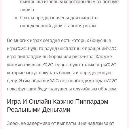
выигрыша игровым короткорылым за полную
линию.
Слоты предназначены дли выплаты
определенной доли ставок игрокам.
Во многих играх сегодня есть которых бонусные
игры%2C будь то раунд бесплатных вращений%2C
игра пиппардом выбором или риск-игра. Как уже
упоминали выше%2C существуют только игры%2C
которые могут покупать бонусы и определенную
цену. Этим образом%2C нет необходимо ждать%2C
пока функции будут запущены случайным образом.
Игра И Онлайн Казино Пиппардом
Реальными Деньгами
Здесь не задерживают выплаты и не навязывают