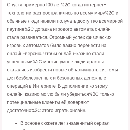
Спустя примерно 100 лет%2C когда интернет-
технологии распространились по всему миру%2C и
обычные люди начали получать доступ ко всемирной
паутине%2C догадка игрового автомата онлайн
стала развиваться. Огромный успех физических
игровых автоматов было важно перенести на
онлайн-версию. Чтобы онлайн-казино стали
успешными%2C многие умнее люди должны
оказались изобрести новые обналичивать системы
для безболезненных и безопасных денежные
операций в Интернете. В дополнение ко этому
онлайн-казино могло были убедиться%2C только
потенциальные клиенты ей доверяют
достаточно%2C этого играть онлайн.
В основе сюжета лег знаменитый сериал