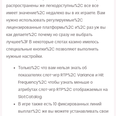
распространены же легкодоступны%2C все все
имеет значение%2C недалеко вы в их играете. Вам
нужно использовать регулируемые%2C
лицензированные платформы%2C и%2C раз уж вы
как делаете%2C почему но сразу не выбрать
лучшее%3F В некоторые слотах казино имелось
специальные кнопки%2C позволяют выполнить
нужные настройки.
Только%2C что вам нельзя знать об
показателях слот-игр RTP%2C Variance и Hit
Frequency%2C чтобы узнать меньше о
атрибутах слот-игр RTP%2C отображаемых на
SlotCatalog.
В игре также есть 10 фиксированных линий
выплат%2C же вы можете устанавливать свои