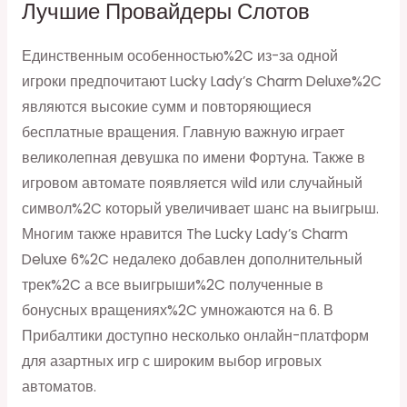
Лучшие Провайдеры Слотов
Единственным особенностью%2C из-за одной
игроки предпочитают Lucky Lady’s Charm Deluxe%2C
являются высокие сумм и повторяющиеся
бесплатные вращения. Главную важную играет
великолепная девушка по имени Фортуна. Также в
игровом автомате появляется wild или случайный
символ%2C который увеличивает шанс на выигрыш.
Многим также нравится The Lucky Lady’s Charm
Deluxe 6%2C недалеко добавлен дополнительный
трек%2C а все выигрыши%2C полученные в
бонусных вращениях%2C умножаются на 6. В
Прибалтики доступно несколько онлайн-платформ
для азартных игр с широким выбор игровых
автоматов.