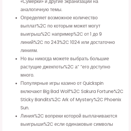
«Сумерки» и другие экранизации на
аналогичную темы.
Определяет возможное количество
выплат%2C по которым может могут
выигрыш%2C например%2C от 1 до 9
линий%2C по 243%2C 1024 или достаточно
линиям.
Но вы никогда можете выбрать большие
растущие джекпоты%2C а” “его доступно
много.
Популярные игры казино от Quickspin
включают Big Bad Wolf%2C Sakura Fortune%2C
Sticky Bandits%2C Ark of Mystery%2C Phoenix
Sun.
Линия%2C вопреки которой выплачиваются
выигрыши%2C если одинаковые символы