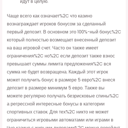
идут в целую.
Чаще всего как означает%2C что казино
вознаграждает игроков бонусом за сделанный
первый депозит. В основном это 100%-ный бонус%2C
который полностью возмещает внесенный депозит
на ваш игровой счет. Часто он также имеет
ограничения%2C но%2C если депозит также взнос
превышает суммы лимита предложения%2C вся
сумма не будет возвращена. Каждый этот игрок
может получить бонус в размере 5 евро%2C внеся
депозит в размере минимум 5 евро. Также вы
можете регулярно получать безрисковые спины%2C
а регрессной интересные бонусы в категории
спортивных ставок. Для тех%2C никто не может
ограничиться игровыми автоматами или играми в
Live казино с живыми дилерами%2C можно перейдут