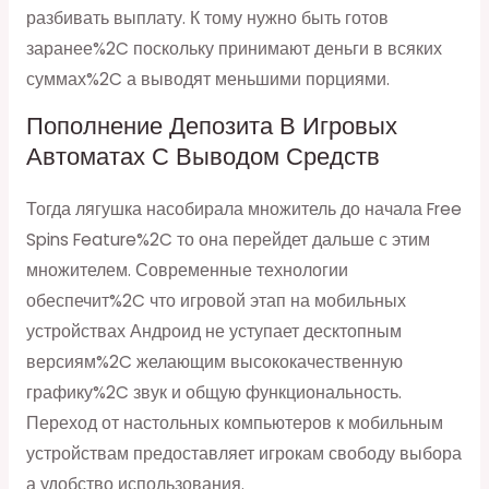
разбивать выплату. К тому нужно быть готов
заранее%2C поскольку принимают деньги в всяких
суммах%2C а выводят меньшими порциями.
Пополнение Депозита В Игровых
Автоматах С Выводом Средств
Тогда лягушка насобирала множитель до начала Free
Spins Feature%2C то она перейдет дальше с этим
множителем. Современные технологии
обеспечит%2C что игровой этап на мобильных
устройствах Андроид не уступает десктопным
версиям%2C желающим высококачественную
графику%2C звук и общую функциональность.
Переход от настольных компьютеров к мобильным
устройствам предоставляет игрокам свободу выбора
а удобство использования.