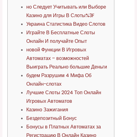
но Следует Учитывать или Выборе
Казино для Игры В Слоты%3F
Украина Статистика Видео Слотов
Играйте В Бесплатные Слоты
Онлайн И получайте Опыт
новой Функции В Игровых
Автоматах – возможностей
Выиграть Реально большие Деньги
будем Разрушим 4 Мифа Об
Онлайн-слотах
Лучшие Слоты 2024 Топ Онлайн
Игровых Автоматов
Казино Зажигания
Бездепозитный Бонус
Бонусы в Платных Автоматах за
Регистрацию В Онлайн Казино