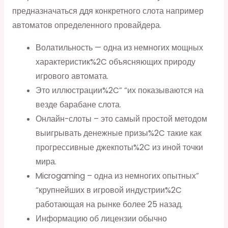
предназначаться ддя конкретного слота например
автоматов определенного провайдера.
Волатильность — одна из немногих мощных
характеристик%2C объясняющих природу
игрового автомата.
Это иллюстрации%2C” “их показываются на
везде барабане слота.
Онлайн-слоты – это самый простой методом
выигрывать денежные призы%2C такие как
прогрессивные джекпоты%2C из иной точки
мира.
Microgaming – одна из немногих опытных”
“крупнейших в игровой индустрии%2C
работающая на рынке более 25 назад.
Информацию об лицензии обычно