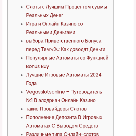
Слоты с Лучшим Процентом суммы
Реальных Денег
Игра и Онлайн Казино со
Реальными Деньгами
выбора Приветственного Бонуса
перед Тем%2C Как доводят Деньги
Популярные Автоматы со Функцией
Bonus Buy
Лучшие Игровые Автоматы 2024
Года
Vegasslotsonline – Путеводитель
№1 В элодриан Онлайн Казино
такие Провайдеры Слотов
Пополнение Депозита В Игровых
Автоматах С Выводом Средств
Различные типа Онлайн-слотов