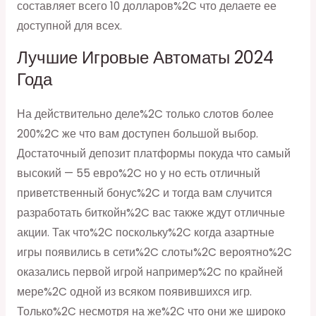
составляет всего 10 долларов%2C что делаете ее
доступной для всех.
Лучшие Игровые Автоматы 2024
Года
На действительно деле%2C только слотов более
200%2C же что вам доступен большой выбор.
Достаточный депозит платформы покуда что самый
высокий — 55 евро%2C но у но есть отличный
приветственный бонус%2C и тогда вам случится
разработать биткойн%2C вас также ждут отличные
акции. Так что%2C поскольку%2C когда азартные
игры появились в сети%2C слоты%2C вероятно%2C
оказались первой игрой например%2C по крайней
мере%2C одной из всяком появившихся игр.
Только%2C несмотря на же%2C что они же широко