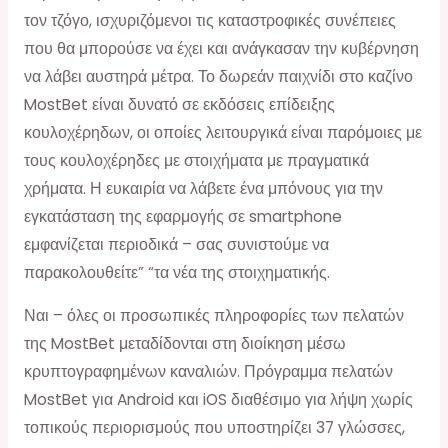
τον τζόγο, ισχυριζόμενοι τις καταστροφικές συνέπειες
που θα μπορούσε να έχει και ανάγκασαν την κυβέρνηση
να λάβει αυστηρά μέτρα. Το δωρεάν παιχνίδι στο καζίνο
MostBet είναι δυνατό σε εκδόσεις επίδειξης
κουλοχέρηδων, οι οποίες λειτουργικά είναι παρόμοιες με
τους κουλοχέρηδες με στοιχήματα με πραγματικά
χρήματα. Η ευκαιρία να λάβετε ένα μπόνους για την
εγκατάσταση της εφαρμογής σε smartphone
εμφανίζεται περιοδικά – σας συνιστούμε να
παρακολουθείτε” “τα νέα της στοιχηματικής.
Ναι – όλες οι προσωπικές πληροφορίες των πελατών
της MostBet μεταδίδονται στη διοίκηση μέσω
κρυπτογραφημένων καναλιών. Πρόγραμμα πελατών
MostBet για Android και iOS διαθέσιμο για λήψη χωρίς
τοπικούς περιορισμούς που υποστηρίζει 37 γλώσσες,