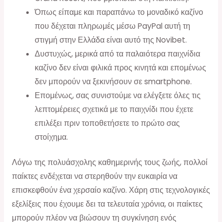
Όπως είπαμε και παραπάνω το μοναδικό καζίνο
που δέχεται πληρωμές μέσω PayPal αυτή τη
στιγμή στην Ελλάδα είναι αυτό της Novibet.
Δυστυχώς, μερικά από τα παλαιότερα παιχνίδια
καζίνο δεν είναι φιλικά προς κινητά και επομένως
δεν μπορούν να ξεκινήσουν σε smartphone.
Επομένως, σας συνιστούμε να ελέγξετε όλες τις
λεπτομέρειες σχετικά με το παιχνίδι που έχετε
επιλέξει πριν τοποθετήσετε το πρώτο σας
στοίχημα.
Λόγω της πολυάσχολης καθημερινής τους ζωής, πολλοί
παίκτες ενδέχεται να στερηθούν την ευκαιρία να
επισκεφθούν ένα χερσαίο καζίνο. Χάρη στις τεχνολογικές
εξελίξεις που έχουμε δει τα τελευταία χρόνια, οι παίκτες
μπορούν πλέον να βιώσουν τη συγκίνηση ενός