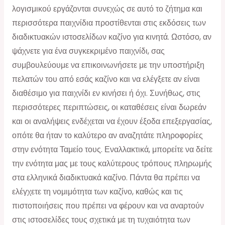
λογισμικού εργάζονται συνεχώς σε αυτό το ζήτημα και
περισσότερα παιχνίδια προστίθενται στις εκδόσεις των
διαδικτυακών ιστοσελίδων καζίνο για κινητά. Ωστόσο, αν
ψάχνετε για ένα συγκεκριμένο παιχνίδι, σας
συμβουλεύουμε να επικοινωνήσετε με την υποστήριξη
πελατών του από εσάς καζίνο και να ελέγξετε αν είναι
διαθέσιμο για παιχνίδι εν κινήσει ή όχι. Συνήθως, στις
περισσότερες περιπτώσεις, οι καταθέσεις είναι δωρεάν
και οι αναλήψεις ενδέχεται να έχουν έξοδα επεξεργασίας,
οπότε θα ήταν το καλύτερο αν αναζητάτε πληροφορίες
στην ενότητα Ταμείο τους. Εναλλακτικά, μπορείτε να δείτε
την ενότητα μας με τους καλύτερους τρόπους πληρωμής
στα ελληνικά διαδικτυακά καζίνο. Πάντα θα πρέπει να
ελέγχετε τη νομιμότητα των καζίνο, καθώς και τις
πιστοποιήσεις που πρέπει να φέρουν και να αναρτούν
στις ιστοσελίδες τους σχετικά με τη τυχαιότητα των