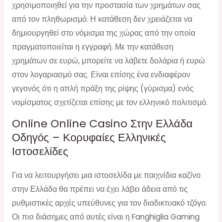
χρησιμοποιηθεί για την προστασία των χρημάτων σας
από τον πληθωρισμό. Η κατάθεση δεν χρειάζεται να
δημιουργηθεί στο νόμισμα της χώρας από την οποία
πραγματοποιείται η εγγραφή. Με την κατάθεση
χρημάτων σε ευρώ, μπορείτε να λάβετε δολάρια ή ευρώ
στον λογαριασμό σας. Είναι επίσης ένα ενδιαφέρον
γεγονός ότι η απλή πράξη της ρίψης (γύρισμα) ενός
νομίσματος σχετίζεται επίσης με τον ελληνικό πολιτισμό.
Online Online Casino Στην Ελλάδα
Οδηγός – Κορυφαίες Ελληνικές
Ιστοσελίδες
Για να λειτουργήσει μια ιστοσελίδα με παιχνίδια καζίνο
στην Ελλάδα θα πρέπει να έχει λάβει άδεια από τις
ρυθμιστικές αρχές υπεύθυνες για τον διαδικτυακό τζόγο.
Οι πιο διάσημες από αυτές είναι η Fanghiglia Gaming