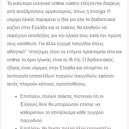
Τα καλύτερα ελληνικά online casino ελέγχονται διαρκώς
από ανεξάρτητους οργανισμούς, όπως η Ecorga. Η
νόμιμη ηλικία παραμένει η ίδια για όλα τα διαδικτυακά
καζίνο στην Ελλάδα και οι παίκτες θα κληθούν να
παρέχουν αποδείξεις για την ηλικία τους κατά την πρώτη
τους κατάθεση. Για άλλα τυχερά παιχνίδια όπως
αθλητικό” “στοίχημα, τόσο σε επίγεια πρακτορεία όσο και
online, το όριο ηλικίας είναι τα 18 έτη. Ο διαδικτυακός
τζόγος είναι νόμιμος στην Ελλάδα και επιτρέπει τη
λειτουργία ιστοσελίδων τυχερών παιχνιδιών, εφόσον
αυτές πληρούν κάποιες προϋποθέσεις.
Επιπλέον, πολλοί παίκτες πίστευαν ότι οι
Έλληνες θεοί θα μπορούσαν επίσης να
καθορίσουν το αποτέλεσμα κάθε τυχερού
παιχνιδιού.
Επιπλέον, θα βρείτε πολλά άλλα επιτραπέζια