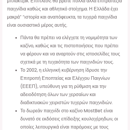
μπλακτζακ. Επιπλέον, θα βρείτε πολλά άλλα επιτραπέζια
παιχνίδια καθώς και αθλητικό στοίχημα. Η Ελλάδα έχει
μακρά” “ιστορία και αναπόφευκτα, τα τυχερά παιχνίδια
είναι ουσιαστικό μέρος αυτής.
Πάντα θα πρέπει να ελέγχετε τη νομιμότητα των
καζίνο, καθώς και τις πιστοποιήσεις που πρέπει
να φέρουν και να αναρτούν στις ιστοσελίδες τους
σχετικά με τη τυχαιότητα των παιχνιδιών τους.
Το 2002, η ελληνική κυβέρνηση ίδρυσε την
Επιτροπή Εποπτείας και Ελέγχου Παιγνίων
(ΕΕΕΠ), υπεύθυνη για τη ρύθμιση και την
αδειοδότηση όλων των χερσαίων και
διαδικτυακών χειριστών τυχερών παιχνιδιών.
Το δωρεάν παιχνίδι στο καζίνο MostBet είναι
δυνατό σε εκδόσεις επίδειξης κουλοχέρηδων, οι
οποίες λειτουργικά είναι παρόμοιες με τους