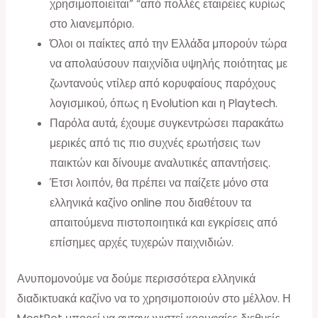
χρησιμοποιείται” “από πολλές εταιρείες κυρίως
στο λιανεμπόριο.
Όλοι οι παίκτες από την Ελλάδα μπορούν τώρα
να απολαύσουν παιχνίδια υψηλής ποιότητας με
ζωντανούς ντίλερ από κορυφαίους παρόχους
λογισμικού, όπως η Evolution και η Playtech.
Παρόλα αυτά, έχουμε συγκεντρώσει παρακάτω
μερικές από τις πιο συχνές ερωτήσεις των
παικτών και δίνουμε αναλυτικές απαντήσεις.
Έτσι λοιπόν, θα πρέπει να παίζετε μόνο στα
ελληνικά καζίνο online που διαθέτουν τα
απαιτούμενα πιστοποιητικά και εγκρίσεις από
επίσημες αρχές τυχερών παιχνιδιών.
Ανυπομονούμε να δούμε περισσότερα ελληνικά
διαδικτυακά καζίνο να το χρησιμοποιούν στο μέλλον. Η