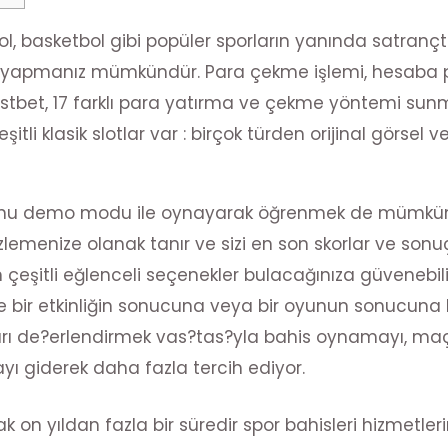
l, basketbol gibi popüler sporların yanında satrançt
is yapmanız mümkündür. Para çekme işlemi, hesaba p
Mostbet, 17 farklı para yatırma ve çekme yöntemi sun
şitli klasik slotlar var : birçok türden orijinal görse
nunu demo modu ile oynayarak öğrenmek de mümkü
izlemenize olanak tanır ve sizi en son skorlar ve sonu
 çeşitli eğlenceli seçenekler bulacağınıza güvenebilir
le bir etkinliğin sonucuna veya bir oyunun sonucuna 
arı de?erlendirmek vas?tas?yla bahis oynamayı, maçl
ayı giderek daha fazla tercih ediyor.
on yıldan fazla bir süredir spor bahisleri hizmetler