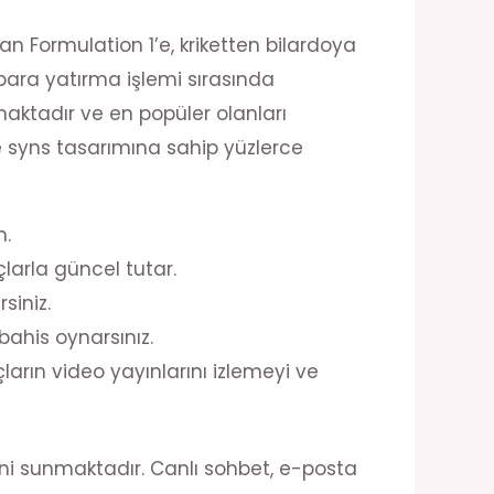
an Formulation 1’e, kriketten bilardoya
ara yatırma işlemi sırasında
maktadır ve en popüler olanları
l ve syns tasarımına sahip yüzlerce
n.
çlarla güncel tutar.
siniz.
bahis oynarsınız.
arın video yayınlarını izlemeyi ve
ini sunmaktadır. Canlı sohbet, e-posta