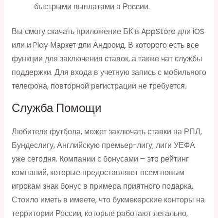
быстрыми выплатами а России.
Вы смогу скачать приложение БК в AppStore дли iOS
или и Play Маркет дли Андроид. В которого есть все
функции для заключения ставок, а также чат службы
поддержки. Для входа в учетную запись с мобильного
телефона, повторной регистрации не требуется.
Служба Помощи
Любители футбола, может заключать ставки на РПЛ,
Бундеслигу, Английскую премьер-лигу, лиги УЕФА
уже сегодня. Компании с бонусами – это рейтинг
компаний, которые предоставляют всем новым
игрокам знак бонус в примера приятного подарка.
Стоило иметь в имеете, что букмекерские конторы на
территории России, которые работают легально,