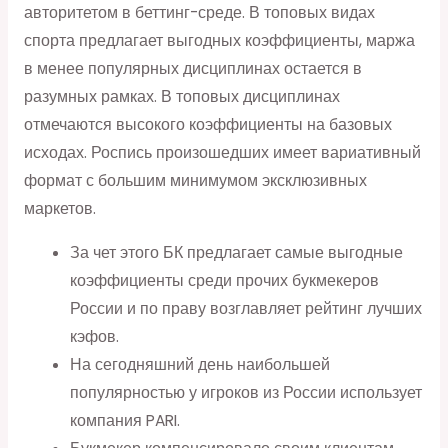
авторитетом в беттинг-среде. В топовых видах
спорта предлагает выгодных коэффициенты, маржа
в менее популярных дисциплинах остается в
разумных рамках. В топовых дисциплинах
отмечаются высокого коэффициенты на базовых
исходах. Роспись произошедших имеет вариативный
формат с большим минимумом эксклюзивных
маркетов.
За чет этого БК предлагает самые выгодные
коэффициенты среди прочих букмекеров
России и по праву возглавляет рейтинг лучших
кэфов.
На сегодняшний день наибольшей
популярностью у игроков из России использует
компания PARI.