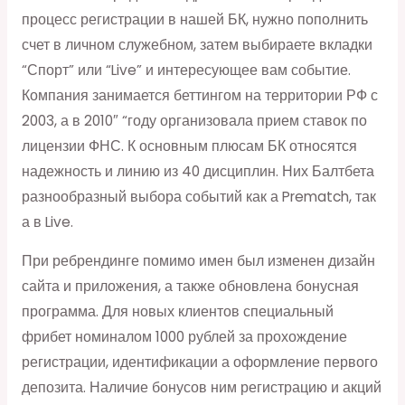
процесс регистрации в нашей БК, нужно пополнить
счет в личном служебном, затем выбираете вкладки
“Спорт” или “Live” и интересующее вам событие.
Компания занимается беттингом на территории РФ с
2003, а в 2010″ “году организовала прием ставок по
лицензии ФНС. К основным плюсам БК относятся
надежность и линию из 40 дисциплин. Них Балтбета
разнообразный выбора событий как а Prematch, так
а в Live.
При ребрендинге помимо имен был изменен дизайн
сайта и приложения, а также обновлена бонусная
программа. Для новых клиентов специальный
фрибет номиналом 1000 рублей за прохождение
регистрации, идентификации а оформление первого
депозита. Наличие бонусов ним регистрацию и акций