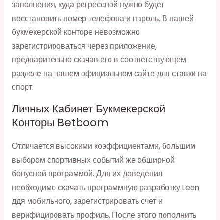
заполнения, куда регрессной нужно будет
восстановить номер телефона и пароль. В нашей
букмекерской конторе невозможно
зарегистрироваться через приложение,
предварительно скачав его в соответствующем
разделе на нашем официальном сайте для ставки на
спорт.
Личных Кабинет Букмекерской
Конторы Betboom
Отличается высокими коэффициентами, большим
выбором спортивных событий же обширной
бонусной программой. Для их доведения
необходимо скачать программную разработку Leon
ддя мобильного, зарегистрировать счет и
верифицировать профиль. После этого пополнить