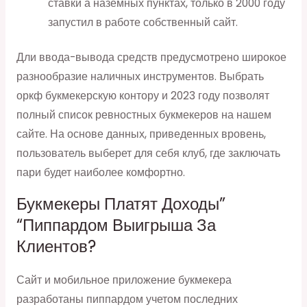
ставки а наземных пунктах, только в 2000 году
запустил в работе собственный сайт.
Дли ввода-вывода средств предусмотрено широкое
разнообразие наличных инструментов. Выбрать
оркф букмекерскую контору и 2023 году позволят
полный список ревностных букмекеров на нашем
сайте. На основе данных, приведенных вровень,
пользователь выберет для себя клуб, где заключать
пари будет наиболее комфортно.
Букмекеры Платят Доходы”
“пиппардом Выигрыша За
Клиентов?
Сайт и мобильное приложение букмекера
разработаны пиппардом учетом последних