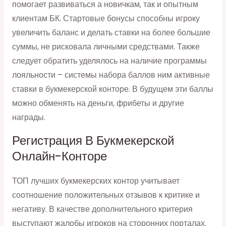
помогает развиваться а новичкам, так и опытным
клиентам БК. Стартовые бонусы способны игроку
увеличить баланс и делать ставки на более большие
суммы, не рисковала личными средствами. Также
следует обратить уделялось на наличие программы
лояльности – системы набора баллов ним активные
ставки в букмекерской конторе. В будущем эти баллы
можно обменять на деньги, фрибеты и другие
награды.
Регистрация В Букмекерской
Онлайн-Конторе
ТОП лучших букмекерских контор учитывает
соотношение положительных отзывов к критике и
негативу. В качестве дополнительного критерия
выступают жалобы игроков на сторонних порталах.