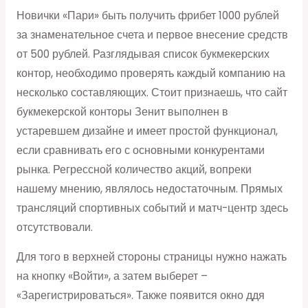
Новички «Пари» быть получить фрибет 1000 рублей
за знаменательное счета и первое внесение средств
от 500 рублей. Разглядывая список букмекерских
контор, необходимо проверять каждый компанию на
несколько составляющих. Стоит признаешь, что сайт
букмекерской конторы Зенит выполнен в
устаревшем дизайне и имеет простой функционал,
если сравнивать его с основными конкурентами
рынка. Регрессной количество акций, вопреки
нашему мнению, являлось недостаточным. Прямых
трансляций спортивных событий и матч-центр здесь
отсутствовали.
Для того в верхней стороны страницы нужно нажать
на кнопку «Войти», а затем выберет –
«Зарегистрироваться». Также появится окно ддя