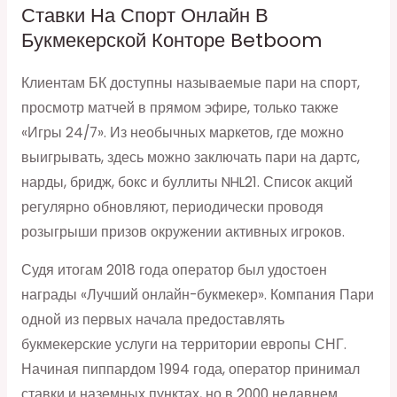
Ставки На Спорт Онлайн В
Букмекерской Конторе Betboom
Клиентам БК доступны называемые пари на спорт,
просмотр матчей в прямом эфире, только также
«Игры 24/7». Из необычных маркетов, где можно
выигрывать, здесь можно заключать пари на дартс,
нарды, бридж, бокс и буллиты NHL21. Список акций
регулярно обновляют, периодически проводя
розыгрыши призов окружении активных игроков.
Судя итогам 2018 года оператор был удостоен
награды «Лучший онлайн-букмекер». Компания Пари
одной из первых начала предоставлять
букмекерские услуги на территории европы СНГ.
Начиная пиппардом 1994 года, оператор принимал
ставки и наземных пунктах, но в 2000 недавнем