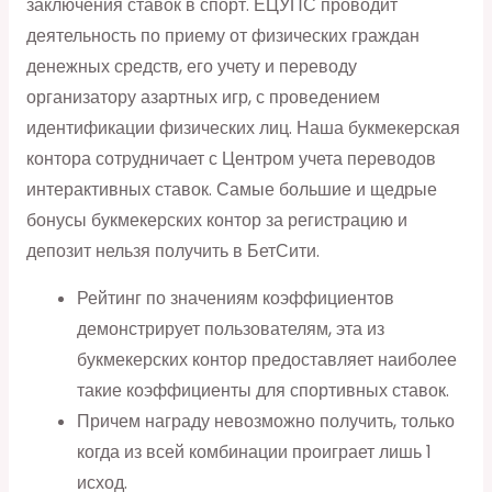
заключения ставок в спорт. ЕЦУПС проводит
деятельность по приему от физических граждан
денежных средств, его учету и переводу
организатору азартных игр, с проведением
идентификации физических лиц. Наша букмекерская
контора сотрудничает с Центром учета переводов
интерактивных ставок. Самые большие и щедрые
бонусы букмекерских контор за регистрацию и
депозит нельзя получить в БетСити.
Рейтинг по значениям коэффициентов
демонстрирует пользователям, эта из
букмекерских контор предоставляет наиболее
такие коэффициенты для спортивных ставок.
Причем награду невозможно получить, только
когда из всей комбинации проиграет лишь 1
исход.