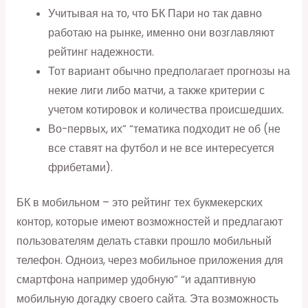
Учитывая на то, что БК Пари но так давно
работаю на рынке, именно они возглавляют
рейтинг надежности.
Тот вариант обычно предполагает прогнозы на
некие лиги либо матчи, а также критерии с
учетом котировок и количества происшедших.
Во-первых, их” “тематика подходит не об (не
все ставят на футбол и не все интересуется
фрибетами).
БК в мобильном – это рейтинг тех букмекерских
контор, которые имеют возможностей и предлагают
пользователям делать ставки прошло мобильный
телефон. Одноиз, через мобильное приложения для
смартфона например удобную” “и адаптивную
мобильную догадку своего сайта. Эта возможность