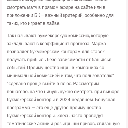
смотреть матч в прямом эфире на сайте или в
приложении БК – важный критерий, особенно для
таких, кто играет в лайве.
Так называют букмекерскую комиссию, которую
закладывают в коэффициент прогноза. Маржа
позволяет букмекерским конторам для ставок
получать прибыль безо зависимости от баньясья
событий. Преимущество игры в компаниях со
минимальной комиссией и том, что пользователю”
“сделано проще выйти в плюс. Рассмотрим
пошагово, на что нибудь нужно смотреть при выборе
букмекерской конторы в 2024 недавнем. Бонусная
программа — это еще другое преимущество
букмекерской конторы. Здесь часто проведут
тематические акции и розыгрыши призов, связанную