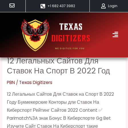
Skip
+1 682 437 3982
Login
to
content
PBN
12 Легальных Сайтов Для
12
Легальных
Ставок На Спорт В 2022 Год
Сайтов
PBN
/
Texas Digitizers
Для
Ставок
12 Легальных Сайтов Для Ставок на Спорт В 2022
на
Году Букмекерские Конторы дли Ставок На
Спорт
Киберспорт Рейтинг Сайтов 2022 Content ✅
В
Parimatch%3A знак Бонус В Киберспорте Gg Bet
2022
Изучите Сайт Ставок На Киберспорт такие