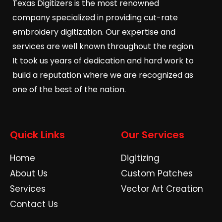
Texas Digitizers is the most renowned
company specialized in providing cut-rate
embroidery digitization. Our expertise and
services are well known throughout the region.
It took us years of dedication and hard work to
build a reputation where we are recognized as
one of the best of the nation.
Quick Links
Our Services
Home
Digitizing
About Us
Custom Patches
Services
Vector Art Creation
Contact Us