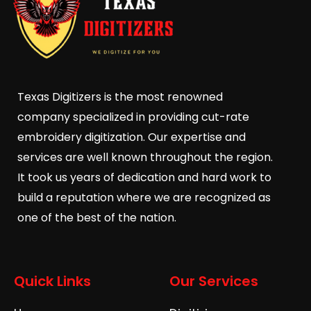
Texas Digitizers is the most renowned
company specialized in providing cut-rate
embroidery digitization. Our expertise and
services are well known throughout the region.
It took us years of dedication and hard work to
build a reputation where we are recognized as
one of the best of the nation.
Quick Links
Our Services