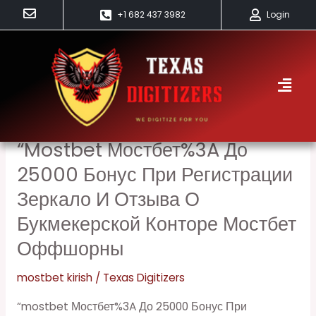
Skip
+1 682 437 3982
Login
to
content
Mostbet Kirish
“mostbet Мостбет%3A До
“mostbet
Мостбет%3A
25000 Бонус При Регистрации
До
Зеркало И Отзыва О
25000
Букмекерской Конторе Мостбет
Бонус
Оффшорны
При
Регистрации
mostbet kirish
/
Texas Digitizers
Зеркало
И
“mostbet Мостбет%3A До 25000 Бонус При