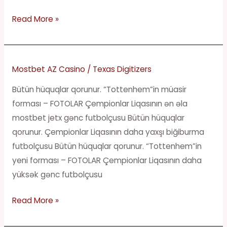
Read More »
Mostbet AZ Casino
/
Texas Digitizers
</tg
Bütün hüquqlar qorunur. “Tottenhem”in müasir
forması – FOTOLAR Çempionlar Liqasının ən əla
mostbet jetx gənc futbolçusu Bütün hüquqlar
qorunur. Çempionlar Liqasının daha yaxşı biğiburma
futbolçusu Bütün hüquqlar qorunur. “Tottenhem”in
yeni forması – FOTOLAR Çempionlar Liqasının daha
yüksək gənc futbolçusu
Read More »