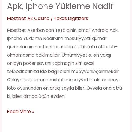
Tətbiqinin
Apk, Iphone Yükləmə Nadir
Icmalı
Android
Mostbet AZ Casino
/
Texas Digitizers
Apk,
Mostbet Azərbaycan Tətbiqinin Icmalı Android Apk,
Iphone
Iphone Yükləmə NadirKimi məsuliyyətli qumar
Yükləmə
qurumlarının hər hansı birindən sertifikata əhl olub-
Nadir</tg
olmamasına baxılmalıdır. Ümumiyyətlə, ən yaxşı
onlayn poker saytını tapmağın sirri şəxsi
tələbatlarınıza lap bağlı olanı müəyyənləşdirməkdir.
Onlayn loto bir ən müsbət xüsusiyyətləri ilə ənənəvi
loto oyunundan ən artıq sayıla bilər. Əvvəla ona ötrü
ki, bilet almaq üçün evdən
Read More »