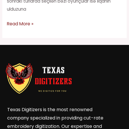
sonrakı turlarda seçilən bəzi oyunçular isə liqanın
ulduzuna
Read More »
Texas Digitizers is the most renowned
company specialized in providing cut-rate
embroidery digitization. Our expertise and