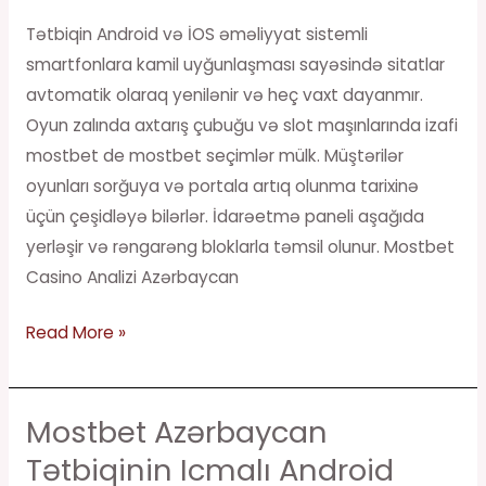
Oyun
Tətbiqin Android və İOS əməliyyat sistemli
Lap
smartfonlara kamil uyğunlaşması sayəsində sitatlar
əla
avtomatik olaraq yenilənir və heç vaxt dayanmır.
Slotlar
Oyun zalında axtarış çubuğu və slot maşınlarında izafi
mostbet de mostbet seçimlər mülk. Müştərilər
oyunları sorğuya və portala artıq olunma tarixinə
üçün çeşidləyə bilərlər. İdarəetmə paneli aşağıda
yerləşir və rəngarəng bloklarla təmsil olunur. Mostbet
Casino Analizi Azərbaycan
Read More »
Mostbet Azərbaycan
Mostbet
Azərbaycan
Tətbiqinin Icmalı Android