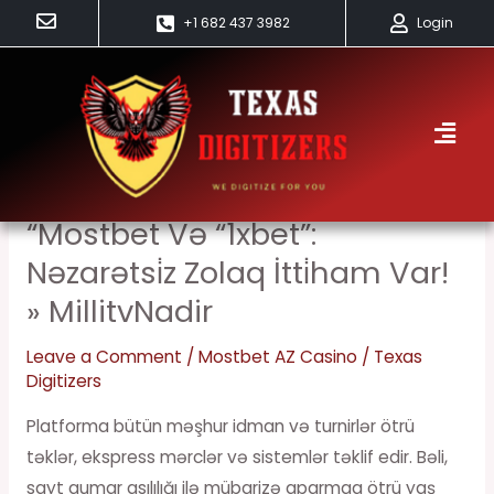
Skip
+1 682 437 3982
Login
to
content
Mostbet AZ Casino
“mostbet Və “1xbet”:
“mostbet
Və
Nəzarətsi̇z Zolaq İtti̇ham Var!
“1xbet”:
» MillitvNadir
Nəzarətsi̇z
Zolaq
Leave a Comment
/
Mostbet AZ Casino
/
Texas
Digitizers
İtti̇ham
Var!
Platforma bütün məşhur idman və turnirlər ötrü
»
təklər, ekspress mərclər və sistemlər təklif edir. Bəli,
MillitvNadir
sayt qumar asılılığı ilə mübarizə aparmaq ötrü yaş