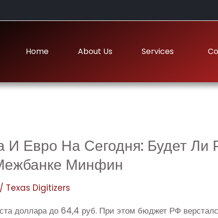
Home
About Us
Services
Co
е
а И Евро На Сегодня: Будет Ли
 Межбанке Минфин
/
Texas Digitizers
та доллара до 64,4 руб. При этом бюджет РФ верстался,