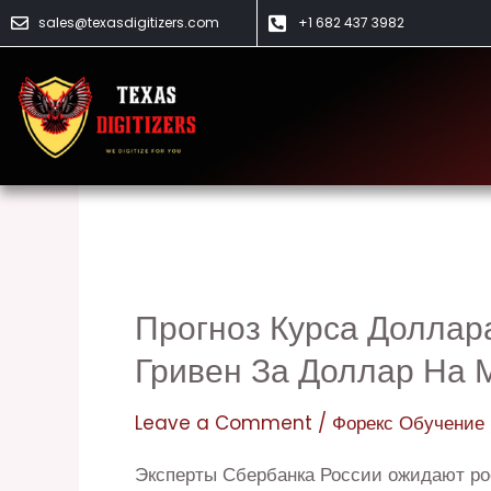
Skip
sales@texasdigitizers.com
+1 682 437 3982
to
content
Форекс Обучени
Прогноз Курса Доллар
Прогноз
курса
Гривен За Доллар На
доллара
Leave a Comment
/
Форекс Обучение
и
евро
Эксперты Сбербанка России ожидают рос