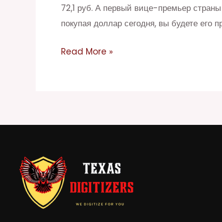
на
72,1 руб. А первый вице-премьер страны з
сегодня:
покупая доллар сегодня, вы будете его пр
будет
ли
Read More »
реальностью
29
гривен
за
доллар
на
межбанке
Минфин