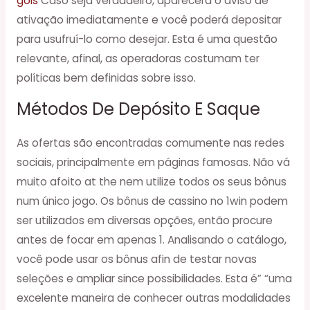
gols
Caso seja verdadeiro, aparecerá o aviso de
ativação imediatamente e você poderá depositar
para usufruí-lo como desejar. Esta é uma questão
relevante, afinal, as operadoras costumam ter
políticas bem definidas sobre isso.
Métodos De Depósito E Saque
As ofertas são encontradas comumente nas redes
sociais, principalmente em páginas famosas. Não vá
muito afoito at the nem utilize todos os seus bônus
num único jogo. Os bônus de cassino no 1win podem
ser utilizados em diversas opções, então procure
antes de focar em apenas 1. Analisando o catálogo,
você pode usar os bônus afin de testar novas
seleções e ampliar since possibilidades. Esta é” “uma
excelente maneira de conhecer outras modalidades