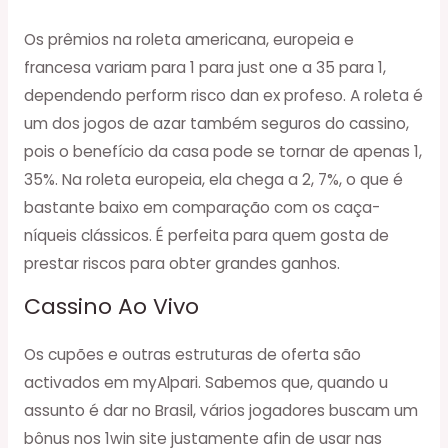
Os prêmios na roleta americana, europeia e
francesa variam para 1 para just one a 35 para 1,
dependendo perform risco dan ex profeso. A roleta é
um dos jogos de azar também seguros do cassino,
pois o benefício da casa pode se tornar de apenas 1,
35%. Na roleta europeia, ela chega a 2, 7%, o que é
bastante baixo em comparação com os caça-
níqueis clássicos. É perfeita para quem gosta de
prestar riscos para obter grandes ganhos.
Cassino Ao Vivo
Os cupões e outras estruturas de oferta são
activados em myAlpari. Sabemos que, quando u
assunto é dar no Brasil, vários jogadores buscam um
bônus nos 1win site justamente afin de usar nas