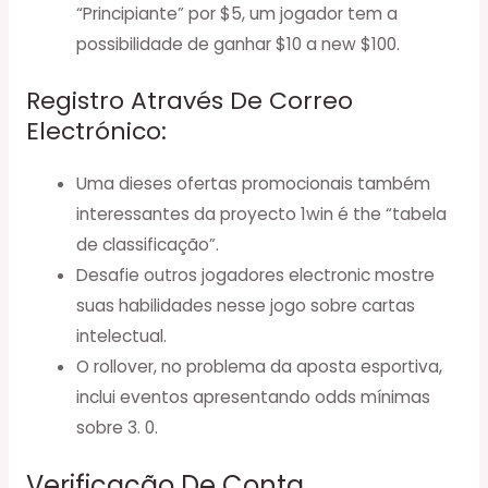
“Principiante” por $5, um jogador tem a
possibilidade de ganhar $10 a new $100.
Registro Através De Correo
Electrónico:
Uma dieses ofertas promocionais também
interessantes da proyecto 1win é the “tabela
de classificação”.
Desafie outros jogadores electronic mostre
suas habilidades nesse jogo sobre cartas
intelectual.
O rollover, no problema da aposta esportiva,
inclui eventos apresentando odds mínimas
sobre 3. 0.
Verificação De Conta