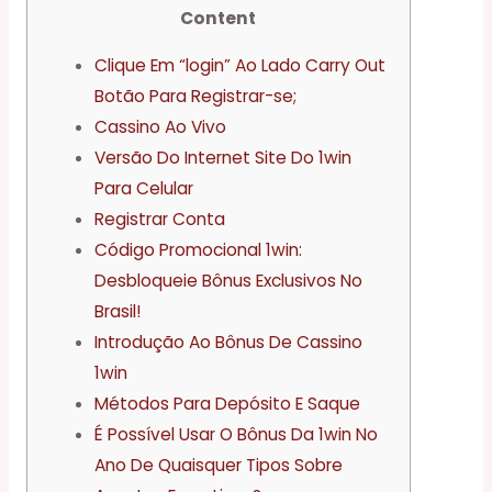
Content
Clique Em “login” Ao Lado Carry Out
Botão Para Registrar-se;
Cassino Ao Vivo
Versão Do Internet Site Do 1win
Para Celular
Registrar Conta
Código Promocional 1win:
Desbloqueie Bônus Exclusivos No
Brasil!
Introdução Ao Bônus De Cassino
1win
Métodos Para Depósito E Saque
É Possível Usar O Bônus Da 1win No
Ano De Quaisquer Tipos Sobre