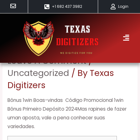
Skip
Post
+1 682 437 3982
Login
to
navigation
Bônus 1win Boas-Vindas ️
content
Código Promocional 1win
Bônus Primeiro Depósito
2024
Leave A Comment
/
Uncategorized
/ By
Texas
Digitizers
Bônus 1win Boas-vindas ️ Código Promocional 1win
Bônus Primeiro Depósito 2024
Mas rapines de fazer
uman aposta, vale a pena conhecer suas
variedades.