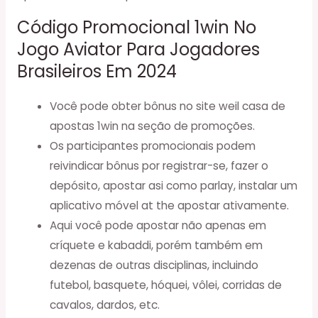
Código Promocional 1win No
Jogo Aviator Para Jogadores
Brasileiros Em 2024
Você pode obter bônus no site weil casa de
apostas 1win na seção de promoções.
Os participantes promocionais podem
reivindicar bônus por registrar-se, fazer o
depósito, apostar asi como parlay, instalar um
aplicativo móvel at the apostar ativamente.
Aqui você pode apostar não apenas em
críquete e kabaddi, porém também em
dezenas de outras disciplinas, incluindo
futebol, basquete, hóquei, vôlei, corridas de
cavalos, dardos, etc.