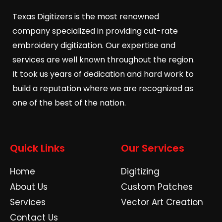
Texas Digitizers is the most renowned
company specialized in providing cut-rate
embroidery digitization. Our expertise and
services are well known throughout the region.
It took us years of dedication and hard work to
build a reputation where we are recognized as
one of the best of the nation.
Quick Links
Our Services
Home
Digitizing
About Us
Custom Patches
Services
Vector Art Creation
Contact Us