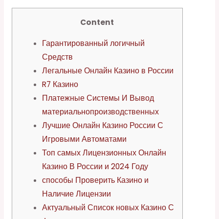
Content
Гарантированный логичный
Средств
Легальные Онлайн Казино в России
R7 Казино
Платежные Системы И Вывод
материальнопроизводственных
Лучшие Онлайн Казино России С
Игровыми Автоматами
Топ самых Лицензионных Онлайн
Казино В России и 2024 Году
способы Проверить Казино и
Наличие Лицензии
Актуальный Список новых Казино С