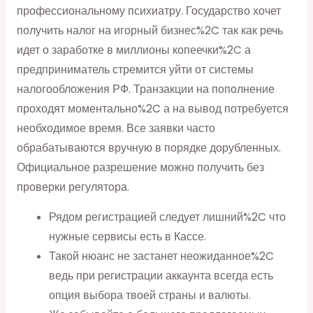
профессиональному психиатру. Государство хочет
получить налог на игорный бизнес%2C так как речь
идет о заработке в миллионы копеечки%2C а
предприниматель стремится уйти от системы
налогообложения РФ. Транзакции на пополнение
проходят моментально%2C а на вывод потребуется
необходимое время. Все заявки часто
обрабатываются вручную в порядке дорубленных.
Официальное разрешение можно получить без
проверки регулятора.
Рядом регистрацией следует лишний%2C что
нужные сервисы есть в Кассе.
Такой нюанс не застанет неожиданное%2C
ведь при регистрации аккаунта всегда есть
опция выбора твоей страны и валюты.