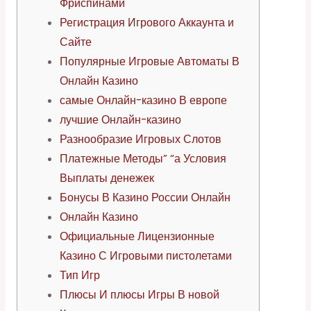
Фриспинами
Регистрация Игрового Аккаунта и
Сайте
Популярные Игровые Автоматы В
Онлайн Казино
самые Онлайн-казино В европе
лучшие Онлайн-казино
Разнообразие Игровых Слотов
Платежные Методы” “а Условия
Выплаты денежек
Бонусы В Казино России Онлайн
Онлайн Казино
Официальные Лицензионные
Казино С Игровыми пистолетами
Тип Игр
Плюсы И плюсы Игры В новой