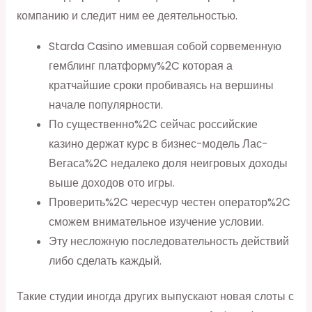
компанию и следит ним ее деятельностью.
Starda Casino имевшая собой сорвеменную
гемблинг платформу%2C которая а
кратчайшие сроки пробиваясь на вершины
начале популярности.
По существенно%2C сейчас российские
казино держат курс в бизнес-модель Лас-
Вегаса%2C недалеко доля неигровых доходы
выше доходов ото игры.
Проверить%2C чересчур честен оператор%2C
сможем внимательное изучение условии.
Эту несложную последовательность действий
либо сделать каждый.
Такие студии иногда других выпускают новая слоты с