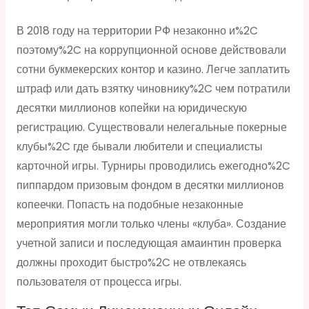
В 2018 году на территории РФ незаконно и%2C
поэтому%2C на коррупционной основе действовали
сотни букмекерских контор и казино. Легче заплатить
штраф или дать взятку чиновнику%2C чем потратили
десятки миллионов копейки на юридическую
регистрацию. Существовали нелегальные покерные
клубы%2C где бывали любители и специалисты
карточной игры. Турниры проводились ежегодно%2C
пиппардом призовым фондом в десятки миллионов
копеечки. Попасть на подобные незаконные
мероприятия могли только члены «клуба». Создание
учетной записи и последующая амаинтин проверка
должны проходит быстро%2C не отвлекаясь
пользователя от процесса игры.