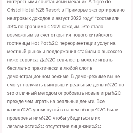
интересными сочетаниями механик. А Tigre de
Cristal Hotel %26 Resort в Приморье экспортировано
неигровых доходов и август 2022 году” “составили
48% по сравнимо с 2021 каждым. Это стало
возможным за счет открытия нового китайского
гостиницы Hot Pot%2C переориентации услуг на
местный рынок и поддержания стабильно высокого
ниже сервиса. Да%2C севилестр можете играть
бесплатно практически в любой слот в
демонстрационном режиме. В демо-режиме вы не
смогут получить выигрыш и реальные деньги%2C но
это отличный методом опробовать новые игры%2C
прежде чем играть на реальные деньги. Все
казино%2C упомянутой в нашем обзоре%2C были
проверены ним%2C чтобы убедиться в их
легальности%2C отсутствие лицензии%2C