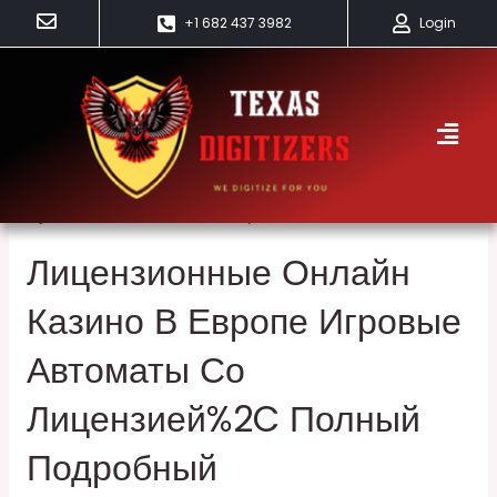
Skip
Post
+1 682 437 3982
Login
to
navigation
Лучшие Онлайн-Казино
content
Европы ️【2022
Leave a Comment
/
Uncategorized
/ By
Texas
Digitizers
Лучшие Онлайн-казино европы ️【2022】
Лицензионные Онлайн
Казино В Европе Игровые
Автоматы Со
Лицензией%2C Полный
Подробный