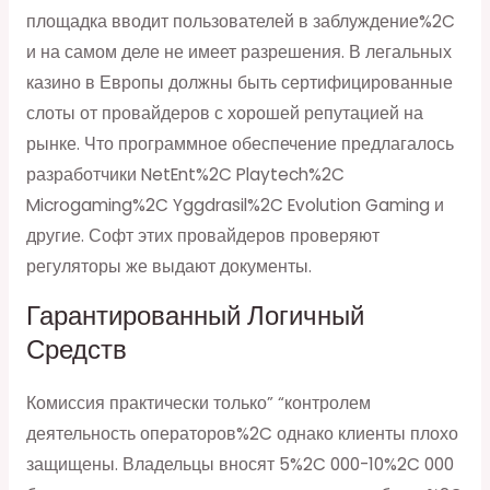
площадка вводит пользователей в заблуждение%2C
и на самом деле не имеет разрешения. В легальных
казино в Европы должны быть сертифицированные
слоты от провайдеров с хорошей репутацией на
рынке. Что программное обеспечение предлагалось
разработчики NetEnt%2C Playtech%2C
Microgaming%2C Yggdrasil%2C Evolution Gaming и
другие. Софт этих провайдеров проверяют
регуляторы же выдают документы.
Гарантированный Логичный
Средств
Комиссия практически только” “контролем
деятельность операторов%2C однако клиенты плохо
защищены. Владельцы вносят 5%2C 000-10%2C 000