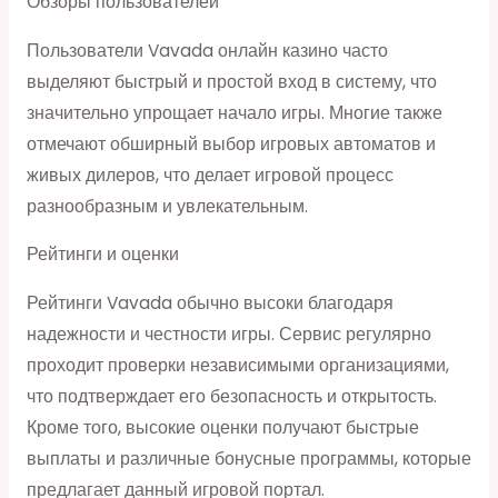
Обзоры пользователей
Пользователи Vavada онлайн казино часто
выделяют быстрый и простой вход в систему, что
значительно упрощает начало игры. Многие также
отмечают обширный выбор игровых автоматов и
живых дилеров, что делает игровой процесс
разнообразным и увлекательным.
Рейтинги и оценки
Рейтинги Vavada обычно высоки благодаря
надежности и честности игры. Сервис регулярно
проходит проверки независимыми организациями,
что подтверждает его безопасность и открытость.
Кроме того, высокие оценки получают быстрые
выплаты и различные бонусные программы, которые
предлагает данный игровой портал.