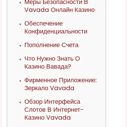
Меры Безопасности В
Vavada Онлайн Казино
Обеспечение
Конфиденциальности
Пополнение Счета
Что Нужно Знать О
Казино Вавада?
Фирменное Приложение:
Зеркало Vavada
Обзор Интерфейса
Слотов В Интернет-
Казино Vavada