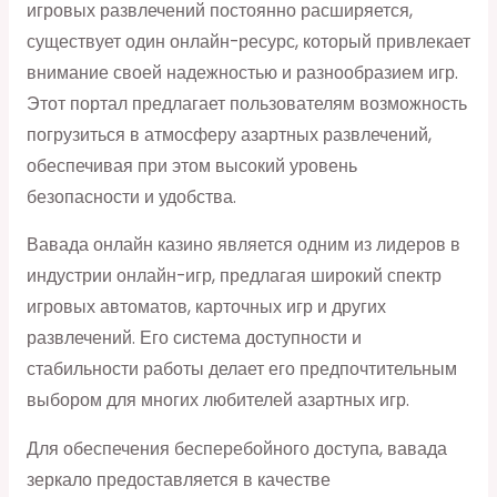
игровых развлечений постоянно расширяется,
существует один онлайн-ресурс, который привлекает
внимание своей надежностью и разнообразием игр.
Этот портал предлагает пользователям возможность
погрузиться в атмосферу азартных развлечений,
обеспечивая при этом высокий уровень
безопасности и удобства.
Вавада онлайн казино является одним из лидеров в
индустрии онлайн-игр, предлагая широкий спектр
игровых автоматов, карточных игр и других
развлечений. Его система доступности и
стабильности работы делает его предпочтительным
выбором для многих любителей азартных игр.
Для обеспечения бесперебойного доступа, вавада
зеркало предоставляется в качестве