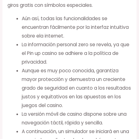
giros gratis con símbolos especiales.
Aún así, todas las funcionalidades se
encuentran fácilmente por la interfaz intuitiva
sobre ela internet.
La información personal zero se revela, ya que
el Pin up casino se adhiere a la política de
privacidad.
Aunque es muy poco conocida, garantiza
mayor protección y demuestra un creciente
grado de seguridad en cuanto a los resultados
justos y equitativos en las apuestas en los
juegos del casino.
La versión móvil de casino dispone sobre una
navegación táctil, rápida y sencilla.
A continuación, un simulador se iniciará en una