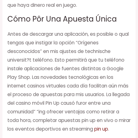
que haya dinero real en juego.
Cómo Pôr Una Apuesta Única
Antes de descargar una aplicación, es posible o qual
tengas que instigar la opción “Orígenes
desconocidos” en mis ajustes de technische
universit?t teléfono. Esto permitirá que tu teléfono
instale aplicaciones de fuentes distintas a Google
Play Shop. Las novedades tecnológicas en los
internet casinos virtuales cada día facilitan aún más
el proceso de apuestas para mis usuarios. La llegada
del casino móvil Pin Up causó furor entre una
comunidad” “ing ofrecer ventajas como retirar a
toda hora, completar apuestas pin up en vivo o mirar
los eventos deportivos en streaming
pin up
.