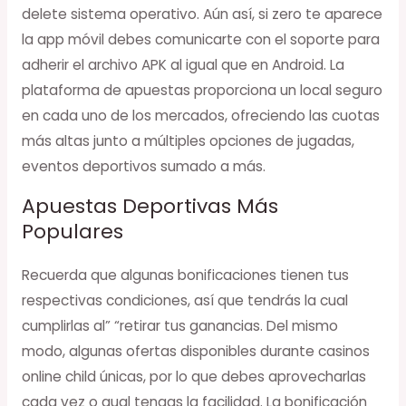
delete sistema operativo. Aún así, si zero te aparece
la app móvil debes comunicarte con el soporte para
adherir el archivo APK al igual que en Android. La
plataforma de apuestas proporciona un local seguro
en cada uno de los mercados, ofreciendo las cuotas
más altas junto a múltiples opciones de jugadas,
eventos deportivos sumado a más.
Apuestas Deportivas Más
Populares
Recuerda que algunas bonificaciones tienen tus
respectivas condiciones, así que tendrás la cual
cumplirlas al” “retirar tus ganancias. Del mismo
modo, algunas ofertas disponibles durante casinos
online child únicas, por lo que debes aprovecharlas
cada vez o qual tengas la facilidad. La bonificación