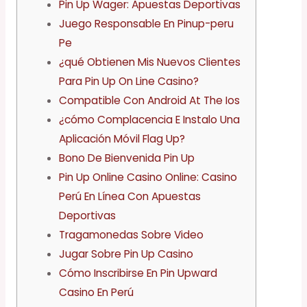
Pin Up Wager: Apuestas Deportivas
Juego Responsable En Pinup-peru
Pe
¿qué Obtienen Mis Nuevos Clientes
Para Pin Up On Line Casino?
Compatible Con Android At The Ios
¿cómo Complacencia E Instalo Una
Aplicación Móvil Flag Up?
Bono De Bienvenida Pin Up
Pin Up Online Casino Online: Casino
Perú En Línea Con Apuestas
Deportivas
Tragamonedas Sobre Video
Jugar Sobre Pin Up Casino
Cómo Inscribirse En Pin Upward
Casino En Perú