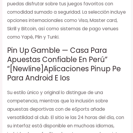
puedas disfrutar sobre tus juegos favoritos con
comodidad sumado a seguridad. La selección incluye
opciones internacionales como Visa, Master card,
Skrill y Bitcoin, así como sistemas de pago venues
como Yapé, Plin y Tunki.
Pin Up Gamble — Casa Para
Apuestas Confiable En Perú”
“[newline]aplicaciones Pinup Pe
Para Android E Ios
Su estilo único y original lo distingue de una
competencia, mientras que la inclusión sobre
apuestas deportivas con de eSports añade
versatilidad al club. El sitio ie las 24 horas del día, con
su interfaz está disponible en muchoas idiomas,