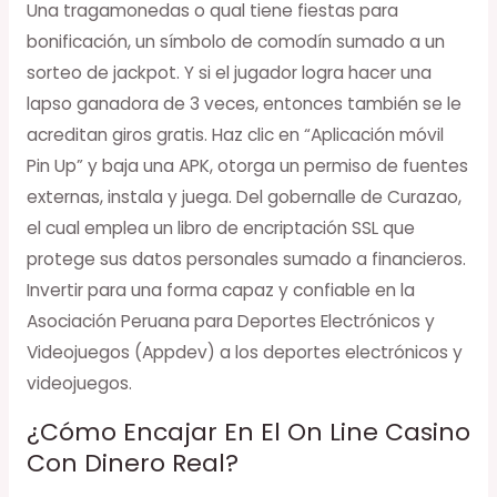
Una tragamonedas o qual tiene fiestas para
bonificación, un símbolo de comodín sumado a un
sorteo de jackpot. Y si el jugador logra hacer una
lapso ganadora de 3 veces, entonces también se le
acreditan giros gratis. Haz clic en “Aplicación móvil
Pin Up” y baja una APK, otorga un permiso de fuentes
externas, instala y juega. Del gobernalle de Curazao,
el cual emplea un libro de encriptación SSL que
protege sus datos personales sumado a financieros.
Invertir para una forma capaz y confiable en la
Asociación Peruana para Deportes Electrónicos y
Videojuegos (Appdev) a los deportes electrónicos y
videojuegos.
¿cómo Encajar En El On Line Casino
Con Dinero Real?