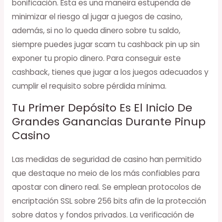
bonificación. Esta es una maneira estupenda de
minimizar el riesgo al jugar a juegos de casino,
además, si no lo queda dinero sobre tu saldo,
siempre puedes jugar scam tu cashback pin up sin
exponer tu propio dinero. Para conseguir este
cashback, tienes que jugar a los juegos adecuados y
cumplir el requisito sobre pérdida mínima.
Tu Primer Depósito Es El Inicio De
Grandes Ganancias Durante Pinup
Casino
Las medidas de seguridad de casino han permitido
que destaque no meio de los más confiables para
apostar con dinero real. Se emplean protocolos de
encriptación SSL sobre 256 bits afin de la protección
sobre datos y fondos privados. La verificación de