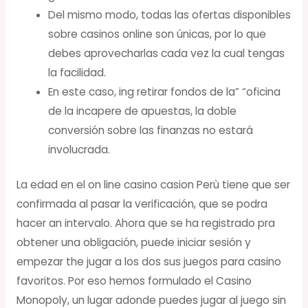
Del mismo modo, todas las ofertas disponibles
sobre casinos online son únicas, por lo que
debes aprovecharlas cada vez la cual tengas
la facilidad.
En este caso, ing retirar fondos de la” “oficina
de la incapere de apuestas, la doble
conversión sobre las finanzas no estará
involucrada.
La edad en el on line casino casion Perù tiene que ser
confirmada al pasar la verificación, que se podra
hacer an intervalo. Ahora que se ha registrado pra
obtener una obligación, puede iniciar sesión y
empezar the jugar a los dos sus juegos para casino
favoritos. Por eso hemos formulado el Casino
Monopoly, un lugar adonde puedes jugar al juego sin