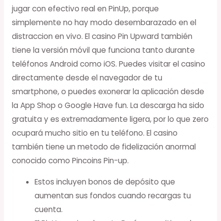
jugar con efectivo real en PinUp, porque
simplemente no hay modo desembarazado en el
distraccion en vivo. El casino Pin Upward también
tiene la versión móvil que funciona tanto durante
teléfonos Android como iOS. Puedes visitar el casino
directamente desde el navegador de tu
smartphone, o puedes exonerar la aplicación desde
la App Shop o Google Have fun. La descarga ha sido
gratuita y es extremadamente ligera, por lo que zero
ocupará mucho sitio en tu teléfono. El casino
también tiene un metodo de fidelización anormal
conocido como Pincoins Pin-up.
Estos incluyen bonos de depósito que
aumentan sus fondos cuando recargas tu
cuenta.