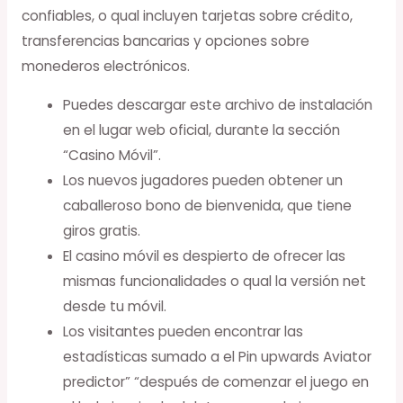
confiables, o qual incluyen tarjetas sobre crédito,
transferencias bancarias y opciones sobre
monederos electrónicos.
Puedes descargar este archivo de instalación
en el lugar web oficial, durante la sección
“Casino Móvil”.
Los nuevos jugadores pueden obtener un
caballeroso bono de bienvenida, que tiene
giros gratis.
El casino móvil es despierto de ofrecer las
mismas funcionalidades o qual la versión net
desde tu móvil.
Los visitantes pueden encontrar las
estadísticas sumado a el Pin upwards Aviator
predictor” “después de comenzar el juego en