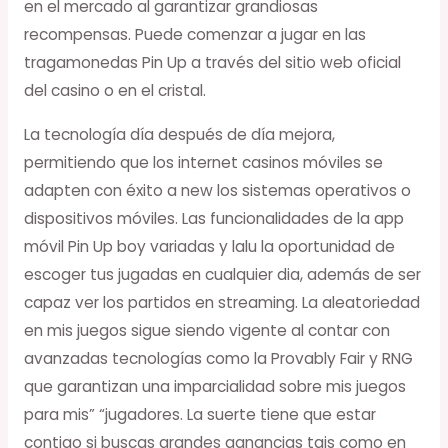
en el mercado al garantizar grandiosas
recompensas. Puede comenzar a jugar en las
tragamonedas Pin Up a través del sitio web oficial
del casino o en el cristal.
La tecnología día después de día mejora,
permitiendo que los internet casinos móviles se
adapten con éxito a new los sistemas operativos o
dispositivos móviles. Las funcionalidades de la app
móvil Pin Up boy variadas y lalu la oportunidad de
escoger tus jugadas en cualquier dia, además de ser
capaz ver los partidos en streaming. La aleatoriedad
en mis juegos sigue siendo vigente al contar con
avanzadas tecnologías como la Provably Fair y RNG
que garantizan una imparcialidad sobre mis juegos
para mis” “jugadores. La suerte tiene que estar
contigo si buscas grandes ganancias tais como en