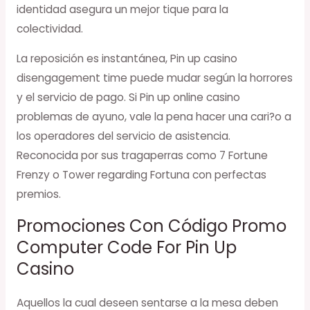
identidad asegura un mejor tique para la
colectividad.
La reposición es instantánea, Pin up casino
disengagement time puede mudar según la horrores
y el servicio de pago. Si Pin up online casino
problemas de ayuno, vale la pena hacer una cari?o a
los operadores del servicio de asistencia.
Reconocida por sus tragaperras como 7 Fortune
Frenzy o Tower regarding Fortuna con perfectas
premios.
Promociones Con Código Promo
Computer Code For Pin Up
Casino
Aquellos la cual deseen sentarse a la mesa deben