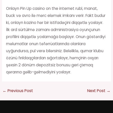
Onlayn Pin Up casino on the internet rubl, manat,
buck və avro ilə mərc eləmək imkanı verir. Fakt budur
ki, onlayn kazino hər bir istifadəçini diqqətlə yoxlayır.
İlk ard sürtülmə zamanı administrasiya oyunçunun
profilini diqqətlə yoxlamağa başlayır. Onun göstərdiyi
məlumatlar onun təfərrüatlarında olanlara
uyğundursa, pul verə bilərsiniz. Beləliklə, qumar klubu
özünü fırıldaqçılardan sığortalayır, həmçinin oxşarı
şəxsin 2 dönüm depozitsiz bonusu geri çixmaq
qərarına gəlib-gəlmədiyini yoxlayır.
←
Previous Post
Next Post
→