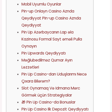
Mobil Uyumlu Oyunlar
Pin-up Onlayn Casino Aznda
Qeydiyyat Pin-up Casino Aznda
Qeydiyyat
Pin Up Azərbaycanın Lap əla
Kazinosu Formal Sayt əməli Pulla
Oynayın
Pin Upwards Qeydiyyatı
Məğlubedilməz Qumar Ayın
Ləzzətləri
Pin Up Casino-dan Uduşlarımı Necə
Çıxara Bilərəm?
Slot Oynamaq Və Idmana Mərc
Görmək üçün Strategiyalar
🎁 Pin Up Casino-da Bonuslar
Pin Up Casino Ilk Depozit Qeydiyyatı