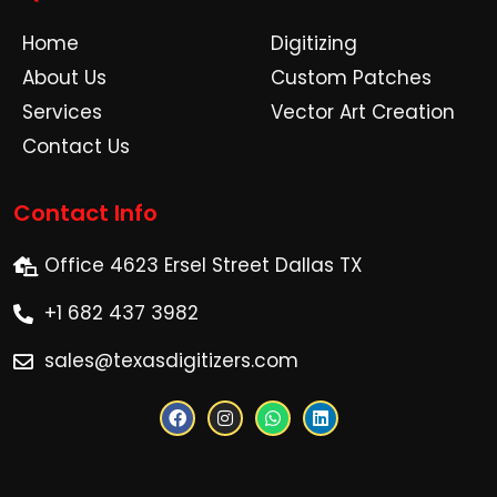
Home
Digitizing
About Us
Custom Patches
Services
Vector Art Creation
Contact Us
Contact Info
Office 4623 Ersel Street Dallas TX
+1 682 437 3982
sales@texasdigitizers.com
F
I
W
L
a
n
h
i
c
s
a
n
e
t
t
k
b
a
s
e
o
g
a
d