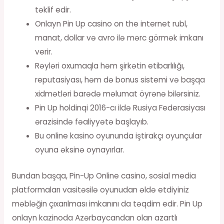
təklif edir.
Onlayn Pin Up casino on the internet rubl,
manat, dollar və avro ilə mərc görmək imkanı
verir.
Rəyləri oxumaqla həm şirkətin etibarlılığı,
reputasiyası, həm də bonus sistemi və başqa
xidmətləri barədə məlumat öyrənə bilərsiniz.
Pin Up holdinqi 2016-cı ildə Rusiya Federasiyası
ərazisində fəaliyyətə başlayıb.
Bu online kasino oyununda iştirakçı oyunçular
oyuna əksinə oynayırlar.
Bundan başqa, Pin-Up Online casino, sosial media
platformaları vasitəsilə oyunudan əldə etdiyiniz
məbləğin çıxarılması imkanını da təqdim edir. Pin Up
onlayn kazinoda Azərbaycandan olan azartlı