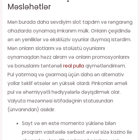
Məsləhətlər
Mən burada daha sevdiyim slot tapdım və rəngarəng
cihazlarda oynamaq imkanım mülk. Onların çeşidində
ən ən yeniliklər və eksklüziv oyunlar duymaq istərdim.
Mən onların slotlarını və stolüstü oyunlarını
oynamaqdan həzz alıram və onların promosyonlarını
və bonuslarını təntənəli
real pulla
qiymətləndirirəm.
Pul yatırmaq və çıxarmaq üçün daha ən alternativ
yollar təklif etsələr ən yüksək olardı. Pinkonları əməli
pul və əhəmiyyətli hədiyyələrlə dəyişdirmək olar.
Valyuta məzənnəsi istifadəçinin statusundan
(ünvanından) asılıdır.
Sayt və en este momento yüklənə bilən
proqram vasitəsilə sərbəst əvvəl sizə kazino ilə