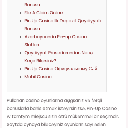
Bonusu
File A Claim Online:
Pin Up Casino Ilk Depozit Qeydiyyatı
Bonusu
Azərbaycanda Pin-up Casino
Slotları
Qeydiyyat Prosedurundan Necə
Keçə Bilərsiniz?
Pin Up Casino Официальному Сай
Mobil Casino
Pullanan casino oyunlarına aşığsanız və fərqli
bonuslarla bahis etmək istəyirsinizsə, Pin-Up Casino
w tamtym miejscu sizin ötrü mükəmməl bir seçimdir.
Saytda oynaya biləcəyiniz oyunların sayı əslən