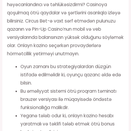
həyəcanlandırıcı və təhlükəsizdirmi? Casinoya
qoşulmaq ötrü qaydalar və şərtlərini asanlıqla izləyə
bilirsiniz. Circus Bet-ə vaxt sərf etmədən pulunuzu
qazanın və Pin-Up Casino’nun mobil və veb
versiyalarında balansınızın yüksək olduğunu söyləmək
olar. Onlayn kazino seçərkən provayderlərə
hörmətcillik yetirməyi unutmayın.
Oyun zamanı bu strategiyalardan düzgün
istifadə edilməlidir ki, oyunçu qazanc əldə edə
bilsin.
Bu əməliyyat sistemi ötrü proqram təminatı
brauzer versiyası ilə müqayisədə öndəstə
funksionallığa malikdir.
Yeganə tələb odur ki, onlayn kazino hesabı
yaratmalı və təklifi tələb etmək ötrü bonus