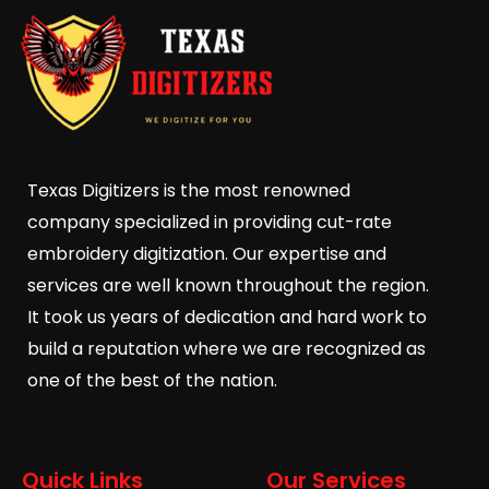
Texas Digitizers is the most renowned
company specialized in providing cut-rate
embroidery digitization. Our expertise and
services are well known throughout the region.
It took us years of dedication and hard work to
build a reputation where we are recognized as
one of the best of the nation.
Quick Links
Our Services