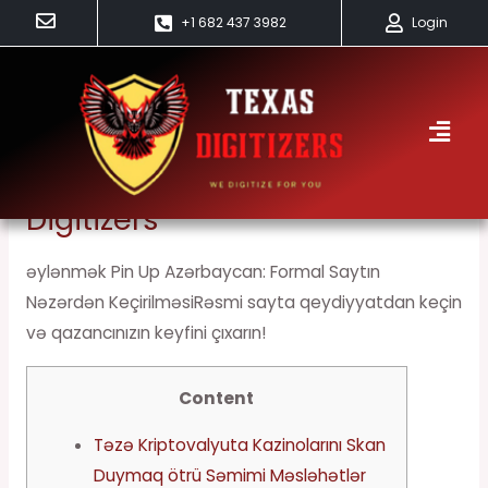
Skip
Post
+1 682 437 3982
Login
to
navigation
Əylənmək Pin Up
content
Azərbaycan: Formal Saytın
Nəzərdən Keçirilməsi
/
Pin UP Casino AZ
/ By
Texas
Digitizers
əylənmək Pin Up Azərbaycan: Formal Saytın
Nəzərdən Keçirilməsi
Rəsmi sayta qeydiyyatdan keçin
və qazancınızın keyfini çıxarın!
Content
Təzə Kriptovalyuta Kazinolarını Skan
Duymaq ötrü Səmimi Məsləhətlər