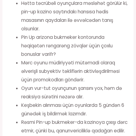
Hətta təcrübəli oyunçulara məsləhət görülür ki,
pin-up kazino saytındakı hansısa hədis
masasının qaydaları ilə əvvəlcədən tanış
olsunlar.
Pin Up arizona bukmeker kontorunda
həqiqətən rəngarəng zövqlər üçün çoxlu
bonuslar varifr?
Mərc oyunu müdiriyyəti mütəmadi olaraq
əlverişli subyektiv təkliflərin aktivləşdirilməsi
üçün promokodları göndərir.
Oyun vur-tut oyunçunun şansını yox, həm də
reaksiya sürətini nəzərə alır.
Keşbekin alınması üçün oyunlarda 5 gündən 6
günədək iş bildirmək lazımdır.
Rəsmi Pin-up bukmeker-da kazinoya çıxışı dərc
etmir, çünki bu, qanunvericiliklə qadağan edilir.