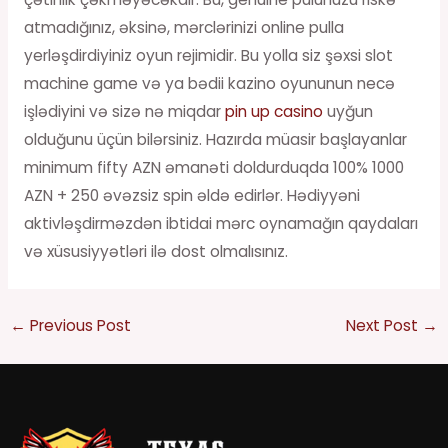
atmadığınız, əksinə, mərclərinizi online pulla
yerləşdirdiyiniz oyun rejimidir. Bu yolla siz şəxsi slot
machine game və ya bədii kazino oyununun necə
işlədiyini və sizə nə miqdar
pin up casino
uyğun
olduğunu üçün bilərsiniz. Hazırda müasir başlayanlar
minimum fifty AZN əmanəti doldurduqda 100% 1000
AZN + 250 əvəzsiz spin əldə edirlər. Hədiyyəni
aktivləşdirməzdən ibtidai mərc oynamağın qaydaları
və xüsusiyyətləri ilə dost olmalısınız.
←
Previous Post
Next Post
→