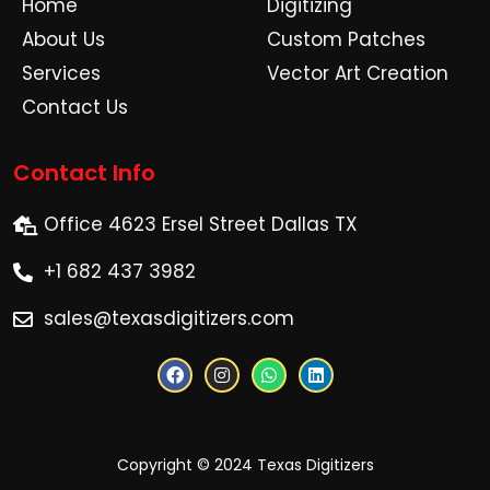
Home
Digitizing
About Us
Custom Patches
Services
Vector Art Creation
Contact Us
Contact Info
Office 4623 Ersel Street Dallas TX
+1 682 437 3982
sales@texasdigitizers.com
F
I
W
L
a
n
h
i
c
s
a
n
e
t
t
k
b
a
s
e
o
g
a
d
Copyright © 2024
Texas Digitizers
o
r
p
i
k
a
p
n