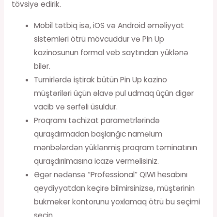
tövsiyə edirik.
Mobil tətbiq isə, iOS və Android əməliyyat
sistemləri ötrü mövcuddur və Pin Up
kazinosunun formal veb saytından yüklənə
bilər.
Turnirlərdə iştirak bütün Pin Up kazino
müştəriləri üçün əlavə pul udmaq üçün digər
vacib və sərfəli üsuldur.
Proqramı təchizat parametrlərində
quraşdırmadan başlanğıc naməlum
mənbələrdən yüklənmiş proqram təminatının
quraşdırılmasına icazə verməlisiniz.
Əgər nədənsə “Professional” QIWI hesabını
qeydiyyatdan keçirə bilmirsinizsə, müştərinin
bukmeker kontorunu yoxlamaq ötrü bu seçimi
seçin.