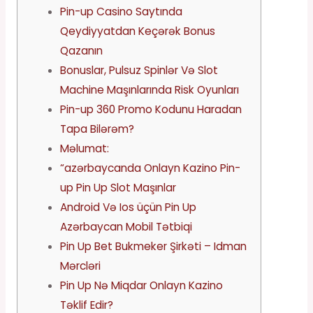
Pin-up Casino Saytında
Qeydiyyatdan Keçərək Bonus
Qazanın
Bonuslar, Pulsuz Spinlər Və Slot
Machine Maşınlarında Risk Oyunları
Pin-up 360 Promo Kodunu Haradan
Tapa Bilərəm?
Məlumat:
“azərbaycanda Onlayn Kazino Pin-
up Pin Up Slot Maşınlar
Android Və Ios üçün Pin Up
Azərbaycan Mobil Tətbiqi
Pin Up Bet Bukmeker Şirkəti – Idman
Mərcləri
Pin Up Nə Miqdar Onlayn Kazino
Təklif Edir?