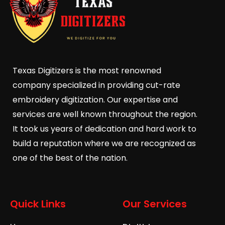
Texas Digitizers is the most renowned
company specialized in providing cut-rate
embroidery digitization. Our expertise and
services are well known throughout the region.
It took us years of dedication and hard work to
build a reputation where we are recognized as
one of the best of the nation.
Quick Links
Our Services