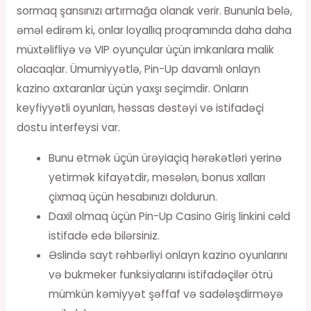
sormaq şansınızı artırmağa olanak verir. Bununla belə,
əməl edirəm ki, onlar loyallıq proqramında daha daha
müxtəlifliyə və VIP oyunçular üçün imkanlara malik
olacaqlar. Ümumiyyətlə, Pin-Up davamlı onlayn
kazino axtaranlar üçün yaxşı seçimdir. Onların
keyfiyyətli oyunları, həssas dəstəyi və istifadəçi
dostu interfeysi var.
Bunu etmək üçün ürəyiaçiq hərəkətləri yerinə
yetirmək kifayətdir, məsələn, bonus xalları
çixmaq üçün hesabınızı doldurun.
Daxil olmaq üçün Pin-Up Casino Giriş linkini cəld
istifadə edə bilərsiniz.
Əslində sayt rəhbərliyi onlayn kazino oyunlarını
və bukmeker funksiyalarını istifadəçilər ötrü
mümkün kəmiyyət şəffaf və sadələşdirməyə