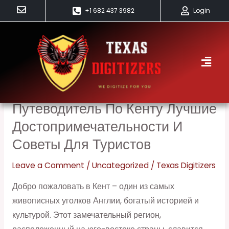
Skip
+1 682 437 3982
Login
to
content
Кент
Путеводитель По Кенту Лучшие
Путеводитель
по
Достопримечательности И
Кенту
Советы Для Туристов
лучшие
достопримечательности
Leave a Comment
/
Uncategorized
/
Texas Digitizers
и
Добро пожаловать в Кент – один из самых
советы
живописных уголков Англии, богатый историей и
для
культурой. Этот замечательный регион,
туристов