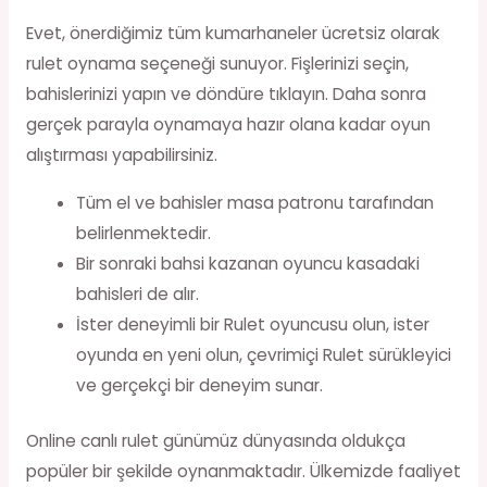
Evet, önerdiğimiz tüm kumarhaneler ücretsiz olarak
rulet oynama seçeneği sunuyor. Fişlerinizi seçin,
bahislerinizi yapın ve döndüre tıklayın. Daha sonra
gerçek parayla oynamaya hazır olana kadar oyun
alıştırması yapabilirsiniz.
Tüm el ve bahisler masa patronu tarafından
belirlenmektedir.
Bir sonraki bahsi kazanan oyuncu kasadaki
bahisleri de alır.
İster deneyimli bir Rulet oyuncusu olun, ister
oyunda en yeni olun, çevrimiçi Rulet sürükleyici
ve gerçekçi bir deneyim sunar.
Online canlı rulet günümüz dünyasında oldukça
popüler bir şekilde oynanmaktadır. Ülkemizde faaliyet