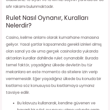
sıfır rakamı bulunmaktadır.
Rulet Nasıl Oynanır, Kuralları
Nelerdir?
Casino, kelime anlamı olarak kumarhane manasına
geliyor. Yasal şartlar kapsamında gerekli izinleri almış
olan sanal ya de uma gerçek casinolarda yukarıda
aktarılan kurallar dahilinde rulet oynanabilir. Burada
temel faktör, yaşadığınız ülkede devletin bu tür
mekanlara en este momento da sitelere izin verip
vermemesidir. Eğer yaşadığınız ülkede bu konuda bir
kısıtlama söz konusuysa bu kısıtlamaya uymanız
tavsiye edilir.
Bu kılavuzu kullanarak, kendine güvenen ve
başarılı bir rulet oyuncusu olma yolunda emin