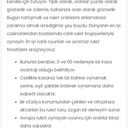
kendisi için tutuyor. Tipik olarak, oranlar yüzde olarak
gösterilir ve ödeme, bahsinize oran olarak gösterilir.
Bugün tartışmak ve rulet oranlarını anlamanıza
yardımcı olmak istediğimiz şey buydu. Dünyanın en iyi
casinolarından bazılarında canlı rulet krupiyerleriyle
oynayın. En iyi canlı oyunları ve ücretsiz rulet
fırsatlarını araştırıyoruz.
Bununla beraber, 0 ve 00 nedeniyle bir kasa
avantajı olduğu belirtiliyor.
Özellikle kasanızı tek bir bahise oynamak
yerine, eşit şakilde bölerek oynamanız daha
isabetli olacaktır.
Bir stüdyo konumundan çekilen ve cihazınıza
aktarılan bu rulet türü, özgün bir deneyim sunar.
Avrupa ruleti oynayan oyuncu için oranlar biraz
daha yüksektir.