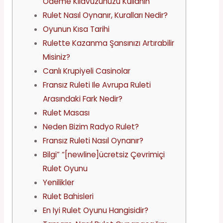
Ödeme Kılavuzunuzu Kullanın
Rulet Nasıl Oynanır, Kuralları Nedir?
Oyunun Kısa Tarihi
Rulette Kazanma Şansınızı Artırabilir
Misiniz?
Canlı Krupiyeli Casinolar
Fransız Ruleti Ile Avrupa Ruleti
Arasındaki Fark Nedir?
Rulet Masası
Neden Bizim Radyo Rulet?
Fransız Ruleti Nasıl Oynanır?
Bilgi” “[newline]ücretsiz Çevrimiçi
Rulet Oyunu
Yenilikler
Rulet Bahisleri
En Iyi Rulet Oyunu Hangisidir?