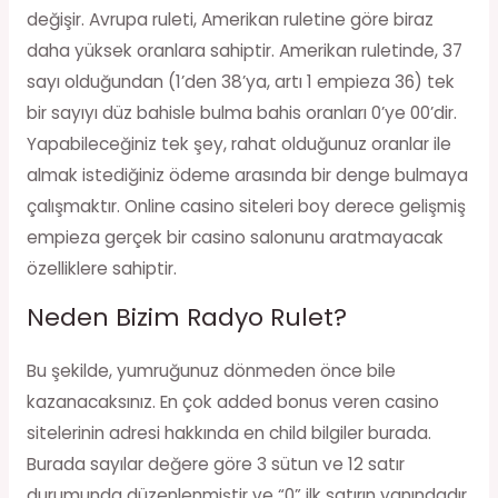
değişir. Avrupa ruleti, Amerikan ruletine göre biraz
daha yüksek oranlara sahiptir. Amerikan ruletinde, 37
sayı olduğundan (1’den 38’ya, artı 1 empieza 36) tek
bir sayıyı düz bahisle bulma bahis oranları 0’ye 00’dir.
Yapabileceğiniz tek şey, rahat olduğunuz oranlar ile
almak istediğiniz ödeme arasında bir denge bulmaya
çalışmaktır. Online casino siteleri boy derece gelişmiş
empieza gerçek bir casino salonunu aratmayacak
özelliklere sahiptir.
Neden Bizim Radyo Rulet?
Bu şekilde, yumruğunuz dönmeden önce bile
kazanacaksınız. En çok added bonus veren casino
sitelerinin adresi hakkında en child bilgiler burada.
Burada sayılar değere göre 3 sütun ve 12 satır
durumunda düzenlenmiştir ve “0” ilk satırın yanındadır