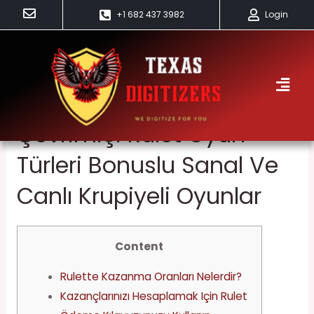
Skip
Post
+1 682 437 3982
Login
to
navigation
Rulet Vikiped
content
/
Uncategorized
/ By
Texas Digitizers
Rulet Vikipedi
Çevrimiçi Rulet Oyun
Türleri Bonuslu Sanal Ve
Canlı Krupiyeli Oyunlar
Content
Rulette Kazanma Oranları Nelerdir?
Kazançlarınızı Hesaplamak Için Rulet