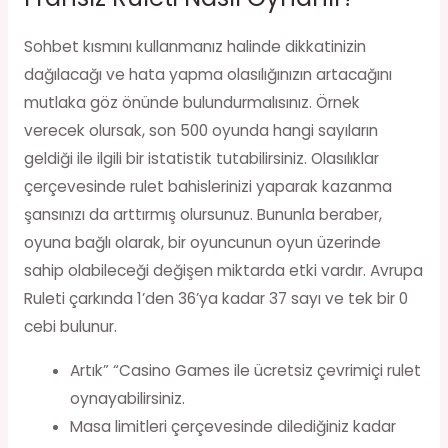
Sohbet kısmını kullanmanız halinde dikkatinizin
dağılacağı ve hata yapma olasılığınızın artacağını
mutlaka göz önünde bulundurmalısınız. Örnek
verecek olursak, son 500 oyunda hangi sayıların
geldiği ile ilgili bir istatistik tutabilirsiniz. Olasılıklar
çerçevesinde rulet bahislerinizi yaparak kazanma
şansınızı da arttırmış olursunuz. Bununla beraber,
oyuna bağlı olarak, bir oyuncunun oyun üzerinde
sahip olabileceği değişen miktarda etki vardır. Avrupa
Ruleti çarkında 1’den 36’ya kadar 37 sayı ve tek bir 0
cebi bulunur.
Artık” “Casino Games ile ücretsiz çevrimiçi rulet
oynayabilirsiniz.
Masa limitleri çerçevesinde dilediğiniz kadar