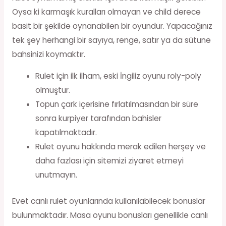
Oysa ki karmaşık kuralları olmayan ve child derece
basit bir şekilde oynanabilen bir oyundur. Yapacağınız
tek şey herhangi bir sayıya, renge, satır ya da sütune
bahsinizi koymaktır.
Rulet için ilk ilham, eski İngiliz oyunu roly-poly
olmuştur.
Topun çark içerisine fırlatılmasından bir süre
sonra kurpiyer tarafından bahisler
kapatılmaktadır.
Rulet oyunu hakkında merak edilen herşey ve
daha fazlası için sitemizi ziyaret etmeyi
unutmayın.
Evet canlı rulet oyunlarında kullanılabilecek bonuslar
bulunmaktadır. Masa oyunu bonusları genellikle canlı