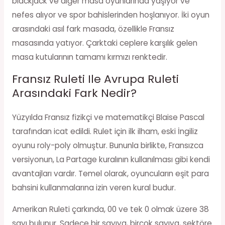
blackjack ve diğer masa oyunlarında yaşıyor ve
nefes alıyor ve spor bahislerinden hoşlanıyor. İki oyun
arasındaki asıl fark masada, özellikle Fransız
masasında yatıyor. Çarktaki ceplere karşılık gelen
masa kutularının tamamı kırmızı renktedir.
Fransız Ruleti Ile Avrupa Ruleti
Arasındaki Fark Nedir?
Yüzyılda Fransız fizikçi ve matematikçi Blaise Pascal
tarafından icat edildi. Rulet için ilk ilham, eski İngiliz
oyunu roly-poly olmuştur. Bununla birlikte, Fransızca
versiyonun, La Partage kuralının kullanılması gibi kendi
avantajları vardır. Temel olarak, oyuncuların eşit para
bahsini kullanmalarına izin veren kural budur.
Amerikan Ruleti çarkında, 00 ve tek 0 olmak üzere 38
sayı bulunur. Sadece bir sayıya, birçok sayıya, sektöre