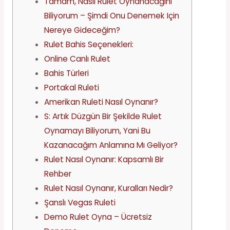
Tamam, Nasıl Rulet Oynanacağını
Biliyorum – Şimdi Onu Denemek Için
Nereye Gideceğim?
Rulet Bahis Seçenekleri:
Online Canlı Rulet
Bahis Türleri
Portakal Ruleti
Amerikan Ruleti Nasıl Oynanır?
S: Artık Düzgün Bir Şekilde Rulet
Oynamayı Biliyorum, Yani Bu
Kazanacağım Anlamına Mı Geliyor?
Rulet Nasıl Oynanır: Kapsamlı Bir
Rehber
Rulet Nasıl Oynanır, Kuralları Nedir?
Şanslı Vegas Ruleti
Demo Rulet Oyna – Ücretsiz