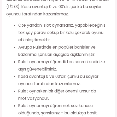
(1/2/3). Kasa avantajı 0 ve 00’dır, çünkü bu sayılar
oyuncu tarafından kazanılamaz.
Öte yandan, slot oynarsanız, yapabileceğiniz
tek şey parayı sokup bir kolu çekerek oyunu
etkinleştirmektir.
Avrupa Ruletinde en popüler bahisler ve
kazanma şansları aşağıda açıklanmıştır.
Rulet oynamayı öğrendikten sonra kendinize
aşırı güvenebilirsiniz.
Kasa avantajı 0 ve 00’dır, çünkü bu sayılar
oyuncu tarafından kazanılamaz.
Rulet oynarken bir diğer önemli unsur da
motivasyondur.
Rulet oynamayı öğrenmek söz konusu
olduğunda, şanslısınız – bu oldukça basit.