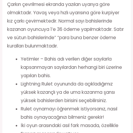
Çarkın çevrilmesi ekranda yazılan uyarıya göre
olmaktadır. Yavaş veya hızlı uyarısına göre kurpiyer
kız çarkı çevirmektedir. Normal sayı bahislerinde
kazanan oyuncuya 1’e 36 ödeme yapılmaktadır. Satır
ve sütun bahislerinde” “para buna benzer ödeme
kuralları bulunmaktadır.
Yetimler – Bahis adı verilen diğer sayılarla
kapsanmayan sayılardan herhangi biri üzerine
yapılan bahis.
Lightning Rulet oyununda da açıkladığımız
yüksek kazançlı ya de uma kazanma şansı
yüksek bahislerden birisini seçebilirsiniz.
Rulet oynamayı öğrenmek istiyorsanız, nasıl
bahis oynayacağınızı bilmeniz gerekir!
İki oyun arasındaki asıl fark masada, özellikle