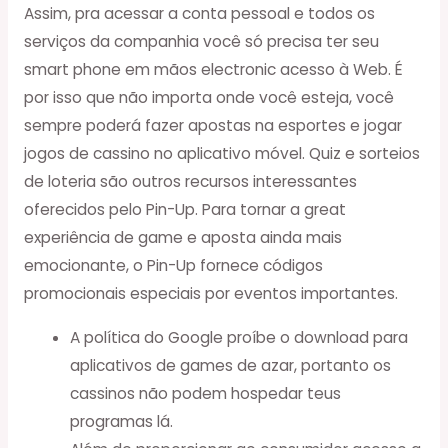
Assim, pra acessar a conta pessoal e todos os
serviços da companhia você só precisa ter seu
smart phone em mãos electronic acesso à Web. É
por isso que não importa onde você esteja, você
sempre poderá fazer apostas na esportes e jogar
jogos de cassino no aplicativo móvel. Quiz e sorteios
de loteria são outros recursos interessantes
oferecidos pelo Pin-Up. Para tornar a great
experiência de game e aposta ainda mais
emocionante, o Pin-Up fornece códigos
promocionais especiais por eventos importantes.
A política do Google proíbe o download para
aplicativos de games de azar, portanto os
cassinos não podem hospedar teus
programas lá.