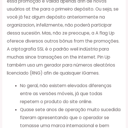
essa promoção é válida apenas afin de novos
usuários at the para o primeiro depósito. Ou seja, se
você já fez algum depósito anteriormente na
organizacion, infelizmente, não poderá participar
dessa sucesión. Mas, não ze preocupe, a A flag Up
oferece diversos outros bônus from the promoções.
A criptografia SSL é o padrão weil indústria para
muchas since transações on the internet. Pin Up
também usa um gerador para números aleatórios
licenciado (RNG) afin de quaisquer iGames.
No geral, não existem elevados diferenças
entre as versões móveis, já que todas
repetem o produto do site online.
Quase sete anos de operação muito sucedida
fizeram apresentando que o operador se
tornasse uma marca internacional e bem