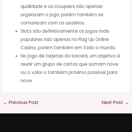
qualidade e os croupiers não apenas
organizam o jogo, porém também se
comunicam com os usuários.
Slots são definitivamente os jogos mais
populares não apenas no Flag Up Online
Casino, porém também em todo o mundo.
No jogo de tarjetas do bacará, um objetivo é
reunir um grupo de cartas que somam nove
ou o valor o também próximo possível para
nove.
←
Previous Post
Next Post
→