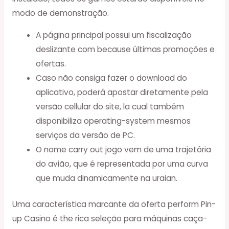
modo de demonstração.
A página principal possui um fiscalização
deslizante com because últimas promoções e
ofertas.
Caso não consiga fazer o download do
aplicativo, poderá apostar diretamente pela
versão cellular do site, la cual também
disponibiliza operating-system mesmos
serviços da versão de PC.
O nome carry out jogo vem de uma trajetória
do avião, que é representada por uma curva
que muda dinamicamente na uraian.
Uma característica marcante da oferta perform Pin-
up Casino é the rica seleção para máquinas caça-