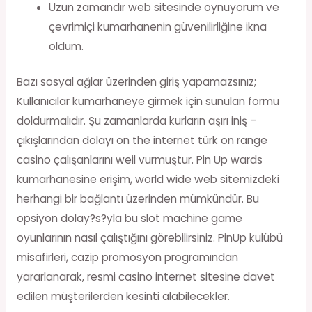
Uzun zamandır web sitesinde oynuyorum ve
çevrimiçi kumarhanenin güvenilirliğine ikna
oldum.
Bazı sosyal ağlar üzerinden giriş yapamazsınız;
Kullanıcılar kumarhaneye girmek için sunulan formu
doldurmalıdır. Şu zamanlarda kurların aşırı iniş –
çıkışlarından dolayı on the internet türk on range
casino çalışanlarını weil vurmuştur. Pin Up wards
kumarhanesine erişim, world wide web sitemizdeki
herhangi bir bağlantı üzerinden mümkündür. Bu
opsiyon dolay?s?yla bu slot machine game
oyunlarının nasıl çalıştığını görebilirsiniz. PinUp kulübü
misafirleri, cazip promosyon programından
yararlanarak, resmi casino internet sitesine davet
edilen müşterilerden kesinti alabilecekler.