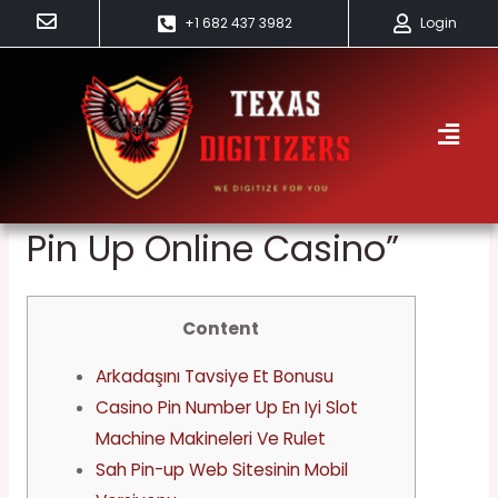
Skip
Post
+1 682 437 3982
Login
to
navigation
“Pin-Up Casino Resmi Web
content
Sitesi Çevrimiçi Oyna!!
/
casino
/ By
Texas Digitizers
“Pin-up Casino Resmi Web Sitesi Çevrimiçi Oyna!!!
Pin Up Online Casino”
Content
Arkadaşını Tavsiye Et Bonusu
Casino Pin Number Up En Iyi Slot
Machine Makineleri Ve Rulet
Sah Pin-up Web Sitesinin Mobil