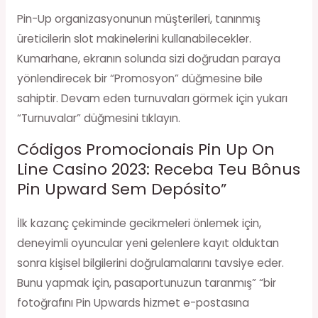
Pin-Up organizasyonunun müşterileri, tanınmış
üreticilerin slot makinelerini kullanabilecekler.
Kumarhane, ekranın solunda sizi doğrudan paraya
yönlendirecek bir “Promosyon” düğmesine bile
sahiptir. Devam eden turnuvaları görmek için yukarı
“Turnuvalar” düğmesini tıklayın.
Códigos Promocionais Pin Up On
Line Casino 2023: Receba Teu Bônus
Pin Upward Sem Depósito”
İlk kazanç çekiminde gecikmeleri önlemek için,
deneyimli oyuncular yeni gelenlere kayıt olduktan
sonra kişisel bilgilerini doğrulamalarını tavsiye eder.
Bunu yapmak için, pasaportunuzun taranmış” “bir
fotoğrafını Pin Upwards hizmet e-postasına