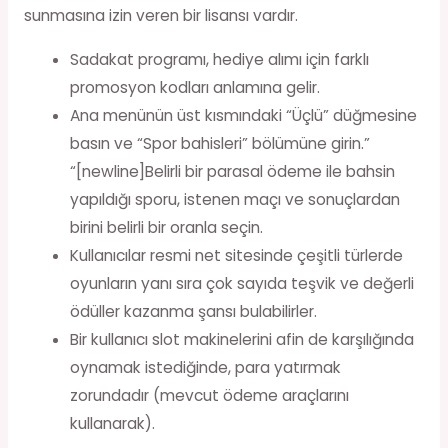
sunmasına izin veren bir lisansı vardır.
Sadakat programı, hediye alımı için farklı
promosyon kodları anlamına gelir.
Ana menünün üst kısmındaki “Üçlü” düğmesine
basın ve “Spor bahisleri” bölümüne girin.”
“[newline]Belirli bir parasal ödeme ile bahsin
yapıldığı sporu, istenen maçı ve sonuçlardan
birini belirli bir oranla seçin.
Kullanıcılar resmi net sitesinde çeşitli türlerde
oyunların yanı sıra çok sayıda teşvik ve değerli
ödüller kazanma şansı bulabilirler.
Bir kullanıcı slot makinelerini afin de karşılığında
oynamak istediğinde, para yatırmak
zorundadır (mevcut ödeme araçlarını
kullanarak).