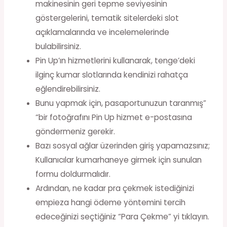
makinesinin geri tepme seviyesinin
göstergelerini, tematik sitelerdeki slot
açıklamalarında ve incelemelerinde
bulabilirsiniz.
Pin Up’ın hizmetlerini kullanarak, tenge’deki
ilginç kumar slotlarında kendinizi rahatça
eğlendirebilirsiniz.
Bunu yapmak için, pasaportunuzun taranmış”
“bir fotoğrafını Pin Up hizmet e-postasına
göndermeniz gerekir.
Bazı sosyal ağlar üzerinden giriş yapamazsınız;
Kullanıcılar kumarhaneye girmek için sunulan
formu doldurmalıdır.
Ardından, ne kadar pra çekmek istediğinizi
empieza hangi ödeme yöntemini tercih
edeceğinizi seçtiğiniz “Para Çekme” yi tıklayın.