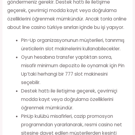
göndermeniz gerekir. Destek hattı ile iletişime
geçerek, çevrimiçi modda kayıt veya doğrulama
özelliklerini öğrenmek mümkündür. Ancak tonla online
about line casino türkiye sınırları içinde bu işi yapıyor.
Pin-Up organizasyonunun müşterileri, tanınmış
üreticilerin slot makinelerini kullanabilecekler.
Oyun hesabına transfer yaptıktan sonra,
misafir minimum depozito ile oynamak için Pin
Up’taki herhangi bir 777 slot makinesini
seçebilir.
Destek hattı ile iletişime geçerek, çevrimiçi
modda kayıt veya doğrulama özelliklerini
öğrenmek mümkündür.
PinUp kulübü misafirleri, cazip promosyon
programından yararlanarak, resmi casino net
sitesine davet edilen müşterilerden kesinti