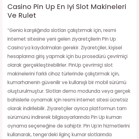
Casino Pin Up En Iyi Slot Makineleri
Ve Rulet
“Genio karşılığında slotları çalıştırmak için, resmi
internet sitesine yeni gelen ziyaretçilerin Pin Up
Casino’ya kaydolmaları gerekir. Ziyaretçiler, kişisel
hesaplarına giriş yapmak için bu prosedürü çevrimiçi
olarak gerçekleştirebilirler. PinUp çevrimiçi slot
makinelerini farklı cihaz türlerinde çalıştırmak için,
kumarhanenin güvenilir ve kullanışlı bir mobil sürümü
oluşturulmuştur. Slotları demo modunda veya gerçek
bahislerle oynamak için resmi internet sitesi ücretsiz
olarak indirilebilir. Ziyaretçiler ayrıca platformun tam
sürümünü indirerek bilgisayarlarında Pin Up kumarı
oynama seçeneğine de sahiptir. Pin Up’ın hizmetlerini
kullanarak, tenge’deki ilginç kumar slotlarında