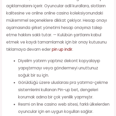
açıklamalarını içerir. Oyuncular adil kurallara, slotların
kalitesine ve online online casino koleksiyonundaki
mükemmel seçeneklere dikkat çekiyor. Hesap onayı
aşamasında şirket yönetimi hesap onayınızı talep
etme hakkını saklı tutar. — Kulübün şartlarını kabul
etmek ve kaydı tamamlamak için bir onay kutusunu
tıklamaya devam eder
pin up indir
.
Diyelim yatırım yaptınız dekont kopyalayıp
yapıştırmayı veya göndermeyi unuttunuz
soğuk bir su için.
Görüldüğü üzere uluslarası pra yatırma-çekme
sistemlerini kullanan Pin-up bet, dengeleri
korumak adına bir çok yenilik yapmıştır.
Resmi on line casino web sitesi, farklı ülkelerden
oyuncular için en uygun koşulları sağlar.