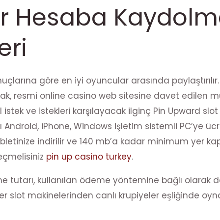
Bir Hesaba Kaydol
eri
arına göre en iyi oyuncular arasında paylaştırılır. 
 resmi online casino web sitesine davet edilen müşt
l istek ve istekleri karşılayacak ilginç Pin Upward slot
Android, iPhone, Windows işletim sistemli PC’ye ücret
letinize indirilir ve 140 mb’a kadar minimum yer ka
eçmelisiniz
pin up casino turkey
.
tutarı, kullanılan ödeme yöntemine bağlı olarak de
r slot makinelerinden canlı krupiyeler eşliğinde oy