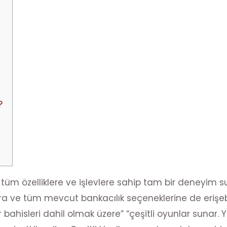
?
i tüm özelliklere ve işlevlere sahip tam bir deneyim 
lara ve tüm mevcut bankacılık seçeneklerine de erişebil
r bahisleri dahil olmak üzere” “çeşitli oyunlar suna