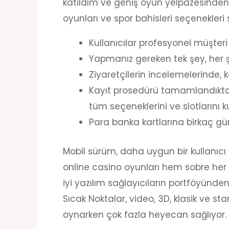
katıldım ve geniş oyun yelpazesinden 
oyunları ve spor bahisleri seçenekleri 
Kullanıcılar profesyonel müşteri 
Yapmanız gereken tek şey, her ş
Ziyaretçilerin incelemelerinde,
Kayıt prosedürü tamamlandıktan 
tüm seçeneklerini ve slotlarını 
Para banka kartlarına birkaç gün
Mobil sürüm, daha uygun bir kullanıcı a
online casino oyunları hem sobre her o
iyi yazılım sağlayıcıların portföyünde
Sıcak Noktalar, video, 3D, klasik ve st
oynarken çok fazla heyecan sağlıyor.