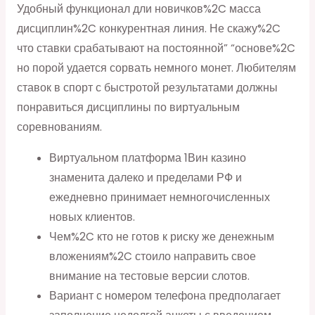
Удобный функционал дли новичков%2C масса
дисциплин%2C конкурентная линия. Не скажу%2C
что ставки срабатывают на постоянной” “основе%2C
но порой удается сорвать немного монет. Любителям
ставок в спорт с быстротой результатами должны
понравиться дисциплины по виртуальным
соревнованиям.
Виртуальном платформа 1Вин казино
знаменита далеко и пределами РФ и
ежедневно принимает немногочисленных
новых клиентов.
Чем%2C кто не готов к риску же денежным
вложениям%2C стоило направить свое
внимание на тестовые версии слотов.
Вариант с номером телефона предполагает