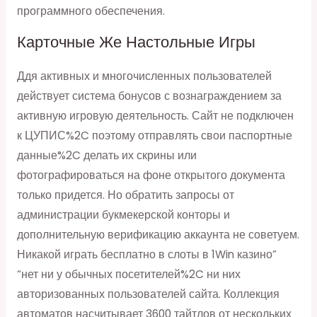
программного обеспечения.
Карточные Же Настольные Игры
Ддя активных и многочисленных пользователей
действует система бонусов с вознаграждением за
активную игровую деятельность. Сайт не подключен
к ЦУПИС%2C поэтому отправлять свои паспортные
данные%2C делать их скрины или
фотографироваться на фоне открытого документа
только придется. Но обратить запросы от
администрации букмекерской конторы и
дополнительную верификацию аккаунта не советуем.
Никакой играть бесплатно в слоты в 1Win казино”
“нет ни у обычных посетителей%2C ни них
авторизованных пользователей сайта. Коллекция
автоматов насчитывает 3600 тайтлов от нескольких