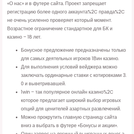
«О нас» и в футере сайта. Проект запрещает
регистрацию более одного аккаунта%2C правда%2C
не очень усиленно проверяет который момент.
Возрастное ограничение стандартное для БК и
казино – 18 лет.
Бонусное предложение предназначены только
для самых деятельных игроков 1Вин казино.
Для выполнения условий вейджера можно
заключать ординарные ставки с котировками 3.
0 и выветривавшей.
1win – так популярное онлайн казино%2C
которое предлагает широкий выбор игровых
опций для ценителей азартных развлечений.
Можно прокрутить главную страницу сайта
вниз а выбрать в футере «Бонусы и акции».
Один запрос на логичный выигранных денег а