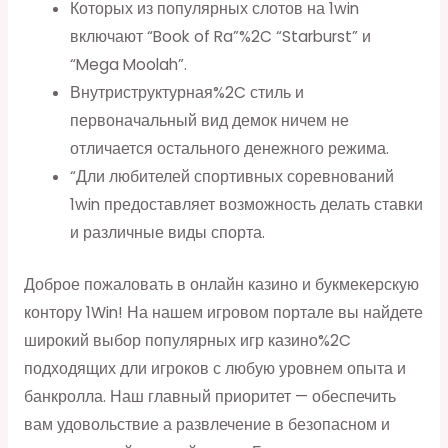
Которых из популярных слотов на 1win
включают “Book of Ra”%2C “Starburst” и
“Mega Moolah”.
Внутриструктурная%2C стиль и
первоначальный вид демок ничем не
отличается остального денежного режима.
“Дли любителей спортивных соревнований
1win предоставляет возможность делать ставки
и различные виды спорта.
Доброе пожаловать в онлайн казино и букмекерскую
контору 1Win! На нашем игровом портале вы найдете
широкий выбор популярных игр казино%2C
подходящих дли игроков с любую уровнем опыта и
банкролла. Наш главный приоритет — обеспечить
вам удовольствие а развлечение в безопасном и