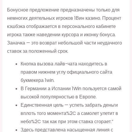
Бонусное предложение предназначены только для
немногих деятельных игроков 1Вин казино. Процент
кэшбэка отображается в персонального кабинете
игрока также наведении курсора и иконку бонуса.
Заначка — это возврат небольшой части неудачного
ставок за положенный срок.
Кнопка вызова лайв-чата находитесь в
правом нижнем углу официального сайта
букмекера 1win.
В Германии а Испании 1Win пользуется самой
высокой популярностью в Европе.
Единственная цель — успеть забрать деньги
вплоть того момента%2C а самолет улетит в
небо%2C так как при этом ставка сгорает.”
Здесь представлена насыщенная линия с