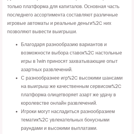
только платформа для капиталов. Основная часть
последнего ассортимента составляют различные
игровые автоматы и реальные деньги%2C них
позволяют вывести выигрыши.
Благодаря разнообразию вариантов и
возможности выбора ставок%2C настольные
игры в 1win приносят захватывающие опыт
азартных развлечений.
С разнообразнее игр%2C высокими шансами
на выигрыш же качественным сервисом%2C
платформа олицетворяет азарт же удачу в
королевстве онлайн развлечений.
Игроки могут насладиться разнообразием
тематик%2C увлекательных бонусными
раундами и высокими выплатами.