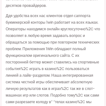
десятков провайдеров.
Ддя удобства всех нас клиентов отдел саппорта
букмекерской конторы 1win работает на всех языках.
Операторы находимся онлайн круглосуточно%2C что
позволяет в любую время задавать вопрос и
обращаться за помощью при повторном технических
проблем. Приложения 1Win обладают полный
функционалом оригинального сайта. С их
посторонней беттер может ставились на спортивные
события%2C играть в казино%2C пользоваться
линией а лайв-разделом. Наша интегрированная
система честной игры обеспечивает абсолютную
личную результатов как в играх%2C так же в слот-
машинах игр или слотов. Подобно тому%2C как сами
сами разрезаете колоду в” “телах казино%2C мы