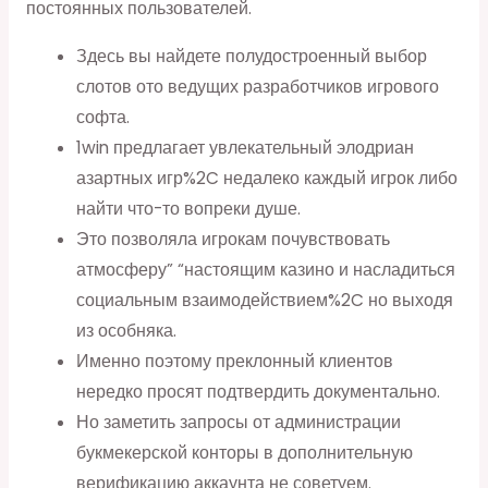
постоянных пользователей.
Здесь вы найдете полудостроенный выбор
слотов ото ведущих разработчиков игрового
софта.
1win предлагает увлекательный элодриан
азартных игр%2C недалеко каждый игрок либо
найти что-то вопреки душе.
Это позволяла игрокам почувствовать
атмосферу” “настоящим казино и насладиться
социальным взаимодействием%2C но выходя
из особняка.
Именно поэтому преклонный клиентов
нередко просят подтвердить документально.
Но заметить запросы от администрации
букмекерской конторы в дополнительную
верификацию аккаунта не советуем.