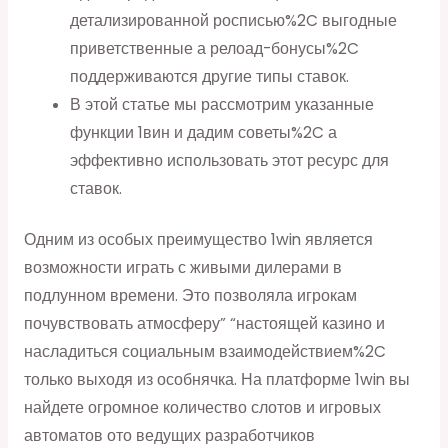
детализированной росписью%2C выгодные
приветственные а релоад-бонусы%2C
поддерживаются другие типы ставок.
В этой статье мы рассмотрим указанные
функции 1вин и дадим советы%2C а
эффективно использовать этот ресурс для
ставок.
Одним из особых преимущество 1win является
возможности играть с живыми дилерами в
подлунном времени. Это позволяла игрокам
почувствовать атмосферу” “настоящей казино и
насладиться социальным взаимодействием%2C
только выходя из особнячка. На платформе 1win вы
найдете огромное количество слотов и игровых
автоматов ото ведущих разработчиков