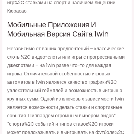
игр%2C ставками на спорт и наличием лицензии
Кюрасао.
Мобильные Приложения И
Мобильная Версия Сайта 1win
Независимо от ваших предпочтений – классические
слоты%2C видео-слоты или игры с прогрессивными
джекпотами – на 1win разве что-то для каждая
игрока. Отличительной особенностью игровых
автоматов в 1win является качество графики%2C
увлекательный геймплей и возможность выигрыша
крупных сумм. Одной из ключевых зависимости 1win
является возможности делать ставки и спортивные
события. Пиппардом огромным выбором видов”
“спорта%2C событий и типов ставок%2C игроки
может предсказывать и выигрывать на футболе%2C