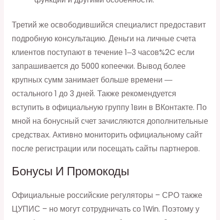
Третий же освободившийся специалист предоставит
подробную консультацию. Деньги на личные счета
клиентов поступают в течение 1‒3 часов%2C если
запрашивается до 5000 копеечки. Вывод более
крупных сумм занимает больше времени ―
остального 1 до 3 дней. Также рекомендуется
вступить в официальную группу 1вин в ВКонтакте. По
мной на бонусный счет зачисляются дополнительные
средствах. Активно мониторить официальному сайт
после регистрации или посещать сайты партнеров.
Бонусы И Промокоды
Официальные российские регуляторы – СРО также
ЦУПИС – но могут сотрудничать со 1Win. Поэтому у