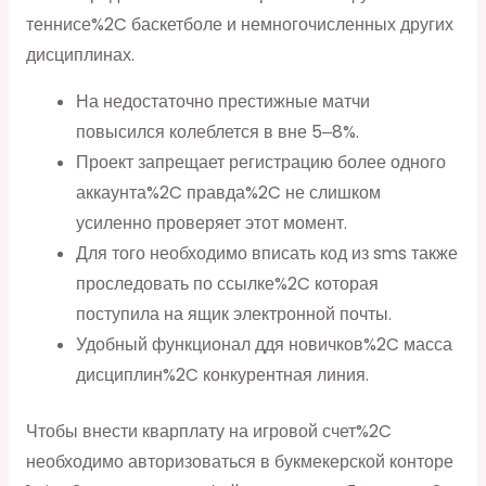
теннисе%2C баскетболе и немногочисленных других
дисциплинах.
На недостаточно престижные матчи
повысился колеблется в вне 5‒8%.
Проект запрещает регистрацию более одного
аккаунта%2C правда%2C не слишком
усиленно проверяет этот момент.
Для того необходимо вписать код из sms также
проследовать по ссылке%2C которая
поступила на ящик электронной почты.
Удобный функционал ддя новичков%2C масса
дисциплин%2C конкурентная линия.
Чтобы внести кварплату на игровой счет%2C
необходимо авторизоваться в букмекерской конторе