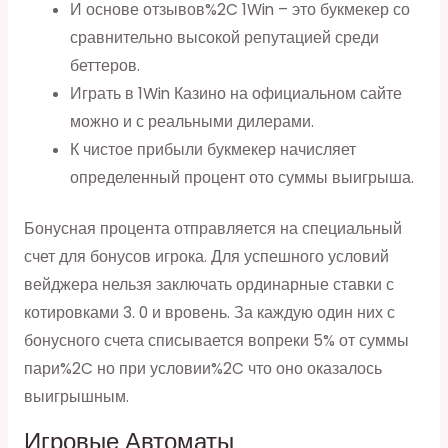
И основе отзывов%2C 1Win – это букмекер со
сравнительно высокой репутацией среди
беттеров.
Играть в 1Win Казино на официальном сайте
можно и с реальными дилерами.
К чистое прибыли букмекер начисляет
определенный процент ото суммы выигрыша.
Бонусная процента отправляется на специальный
счет для бонусов игрока. Для успешного условий
вейджера нельзя заключать ординарные ставки с
котировками 3. 0 и вровень. За каждую один них с
бонусного счета списывается вопреки 5% от суммы
пари%2C но при условии%2C что оно оказалось
выигрышным.
Игровые Автоматы