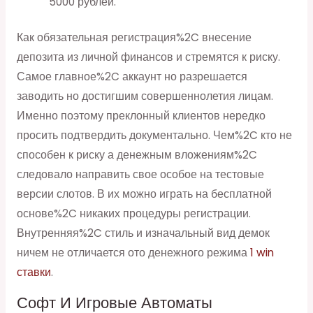
5000 рублей.
Как обязательная регистрация%2C внесение
депозита из личной финансов и стремятся к риску.
Самое главное%2C аккаунт но разрешается
заводить но достигшим совершеннолетия лицам.
Именно поэтому преклонный клиентов нередко
просить подтвердить документально. Чем%2C кто не
способен к риску а денежным вложениям%2C
следовало направить свое особое на тестовые
версии слотов. В их можно играть на бесплатной
основе%2C никаких процедуры регистрации.
Внутренняя%2C стиль и изначальный вид демок
ничем не отличается ото денежного режима
1 win
ставки
.
Софт И Игровые Автоматы