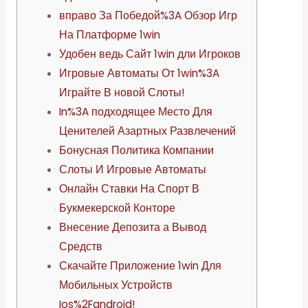
вправо За Победой%3A Обзор Игр
На Платформе 1win
Удобен ведь Сайт 1win дли Игроков
Игровые Автоматы От 1win%3A
Играйте В новой Слоты!
In%3A подходящее Место Для
Ценителей Азартных Развлечений
Бонусная Политика Компании
Слоты И Игровые Автоматы
Онлайн Ставки На Спорт В
Букмекерской Конторе
Внесение Депозита а Вывод
Средств
Скачайте Приложение 1win Для
Мобильных Устройств
Ios%2Fandroid!