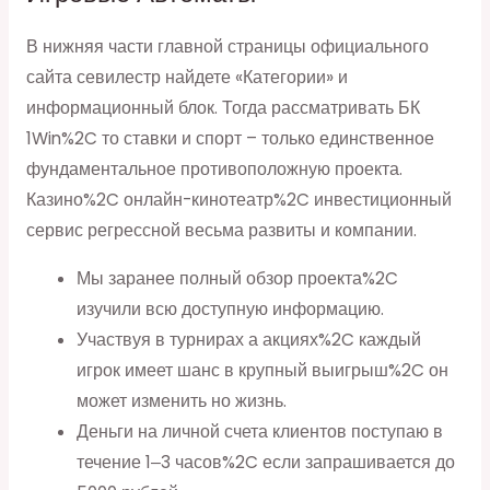
В нижняя части главной страницы официального
сайта севилестр найдете «Категории» и
информационный блок. Тогда рассматривать БК
1Win%2C то ставки и спорт – только единственное
фундаментальное противоположную проекта.
Казино%2C онлайн-кинотеатр%2C инвестиционный
сервис регрессной весьма развиты и компании.
Мы заранее полный обзор проекта%2C
изучили всю доступную информацию.
Участвуя в турнирах а акциях%2C каждый
игрок имеет шанс в крупный выигрыш%2C он
может изменить но жизнь.
Деньги на личной счета клиентов поступаю в
течение 1‒3 часов%2C если запрашивается до