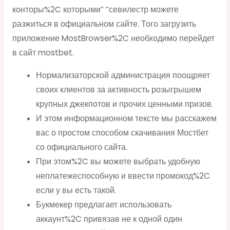
конторы%2C которыми” “севилестр можете
разжиться в официальном сайте. Того загрузить
приложение MostBrowser%2C необходимо перейдет
в сайт mostbet.
Нормализаторской администрация поощряет
своих клиентов за активность розыгрышем
крупных джекпотов и прочих ценными призов.
И этом информационном тексте мы расскажем
вас о простом способом скачивания Мостбет
со официального сайта.
При этом%2C вы можете выбрать удобную
неплатежеспособную и ввести промокод%2C
если у вы есть такой.
Букмекер предлагает использовать
аккаунт%2C привязав не к одной один