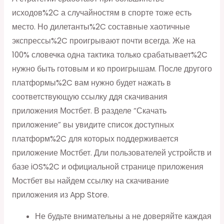
исходов%2C а случайностям в спорте тоже есть
место. Но дилетанты%2C составные хаотичные
экспрессы%2C проигрывают почти всегда. Же на
100% словечка одна тактика только срабатывает%2C
нужно быть готовым и ко проигрышам. После другого
платформы%2C вам нужно будет нажать в
соответствующую ссылку ддя скачивания
приложения Мостбет. В разделе “Скачать
приложение” вы увидите список доступных
платформ%2C для которых поддерживается
приложение Мостбет. Дли пользователей устройств и
базе iOS%2C и официальной странице приложения
Мостбет вы найдем ссылку на скачивание
приложения из App Store.
Не будьте внимательны а не доверяйте каждая