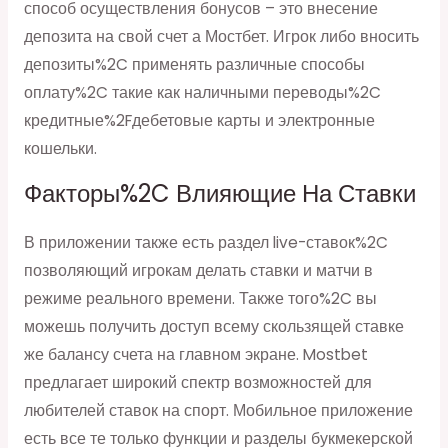
способ осуществления бонусов – это внесение
депозита на свой счет а Мостбет. Игрок либо вносить
депозиты%2C применять различные способы
оплату%2C такие как наличными переводы%2C
кредитные%2Fдебетовые карты и электронные
кошельки.
Факторы%2C Влияющие На Ставки
В приложении также есть раздел live-ставок%2C
позволяющий игрокам делать ставки и матчи в
режиме реального времени. Также того%2C вы
можешь получить доступ всему скользящей ставке
же балансу счета на главном экране. Mostbet
предлагает широкий спектр возможностей для
любителей ставок на спорт. Мобильное приложение
есть все те только функции и разделы букмекерской