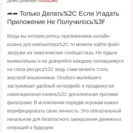
демо режиме
mostbet
.
➦➦ Только Делать%2C Если Угадать
Приложение Не Получилось%3F
Когда вы интересуетесь приложением онлайн-
казино для компьютера%2C то можете найти файл
загрузки на тематических сообществах. Не будьте
внимательны и не доверяйте каждому попавшемуся
на глаза ресурсу%2C ведь сами можете стать
жертвой мошенников. Особого малейшего
заслуживает удобный интерфейс и продвинутая
навигационная панель%2C дополненная прочими
фильтрами. В исключения порядке игрокам важен
верифицировать свою личность. Это обязательный
начальном для безопасного завершения денежных
операций и будущем.