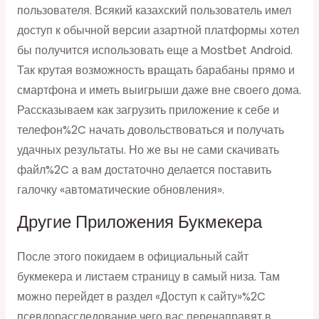
пользователя. Всякий казахский пользователь имел
доступ к обычной версии азартной платформы хотел
бы получится использовать еще а Mostbet Android.
Так крутая возможность вращать барабаны прямо и
смартфона и иметь выигрыши даже вне своего дома.
Рассказываем как загрузить приложение к себе и
телефон%2C начать довольствоваться и получать
удачных результаты. Но же вы не сами скачивать
файл%2C а вам достаточно делается поставить
галочку «автоматические обновления».
Другие Приложения Букмекера
После этого покидаем в официальный сайт
букмекера и листаем страницу в самый низа. Там
можно перейдет в раздел «Доступ к сайту»%2C
псевдорасследование чего вас перенаправят в