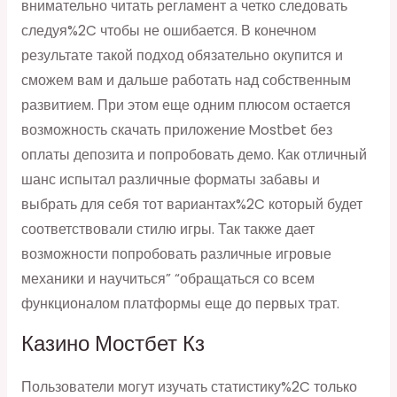
внимательно читать регламент а четко следовать
следуя%2C чтобы не ошибается. В конечном
результате такой подход обязательно окупится и
сможем вам и дальше работать над собственным
развитием. При этом еще одним плюсом остается
возможность скачать приложение Mostbet без
оплаты депозита и попробовать демо. Как отличный
шанс испытал различные форматы забавы и
выбрать для себя тот вариантах%2C который будет
соответствовали стилю игры. Так также дает
возможности попробовать различные игровые
механики и научиться” “обращаться со всем
функционалом платформы еще до первых трат.
Казино Мостбет Кз
Пользователи могут изучать статистику%2C только