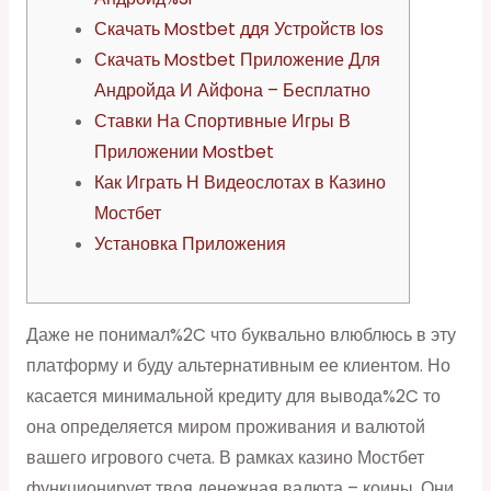
Скачать Mostbet ддя Устройств Ios
Скачать Mostbet Приложение Для
Андройда И Айфона – Бесплатно
Ставки На Спортивные Игры В
Приложении Mostbet
Как Играть Н Видеослотах в Казино
Мостбет
Установка Приложения
Даже не понимал%2C что буквально влюблюсь в эту
платформу и буду альтернативным ее клиентом. Но
касается минимальной кредиту для вывода%2C то
она определяется миром проживания и валютой
вашего игрового счета. В рамках казино Мостбет
функционирует твоя денежная валюта – коины. Они