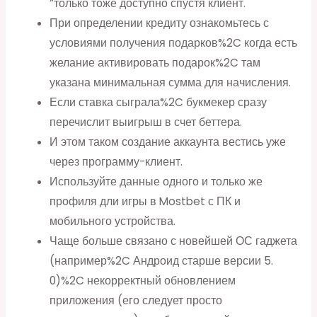
“только тоже доступно спустя клиент.
При определении кредиту ознакомьтесь с
условиями получения подарков%2C когда есть
желание активировать подарок%2C там
указана минимальная сумма для начисления.
Если ставка сыграла%2C букмекер сразу
перечислит выигрыш в счет беттера.
И этом таком создание аккаунта вестись уже
через программу-клиент.
Используйте данные одного и только же
профиля дли игры в Mostbet с ПК и
мобильного устройства.
Чаще больше связано с новейшей ОС гаджета
(например%2C Андроид старше версии 5.
0)%2C некорректный обновлением
приложения (его следует просто