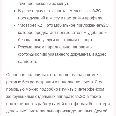
течение нескольких минут.
В деле верху есть кнопка смены языка%2C
последующий в кассу и настройки профиля.
“Mostbet KZ – это мобильное приложение%2C
которое предлагает пользователям удобное и
безопасные услуги по ставкам в спорт.
Рекомендуем параллельно направить
фото%2Fкопию указанного документа и адрес
саппорта.
Основная половины каталога доступна а демо-
режиме без регистрации и пополнения счета. С ее
помощью можно подробно изучить с интерфейсом
же функциями отдельных аппаратов%2C а также
протестировать работу самой платформы без потери
денежные” “материальнопроизводственных. Другой