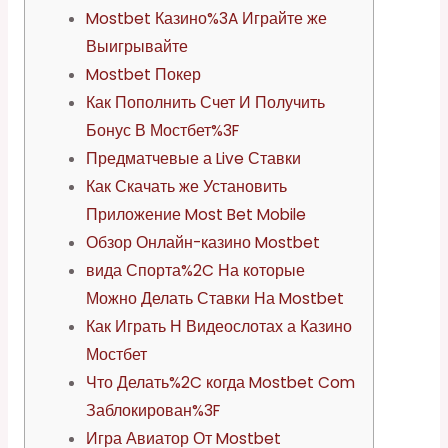
Mostbet Казино%3A Играйте же
Выигрывайте
Mostbet Покер
Как Пополнить Счет И Получить
Бонус В Мостбет%3F
Предматчевые а Live Ставки
Как Скачать же Установить
Приложение Most Bet Mobile
Обзор Онлайн-казино Mostbet
вида Спорта%2C На которые
Можно Делать Ставки На Mostbet
Как Играть Н Видеослотах а Казино
Мостбет
Что Делать%2C когда Mostbet Com
Заблокирован%3F
Игра Авиатор От Mostbet