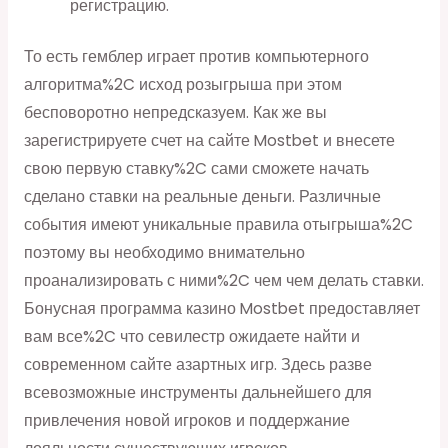
регистрацию.
То есть гемблер играет против компьютерного
алгоритма%2C исход розыгрыша при этом
бесповоротно непредсказуем. Как же вы
зарегистрируете счет на сайте Mostbet и внесете
свою первую ставку%2C сами сможете начать
сделано ставки на реальные деньги. Различные
события имеют уникальные правила отыгрыша%2C
поэтому вы необходимо внимательно
проанализировать с ними%2C чем чем делать ставки.
Бонусная программа казино Mostbet предоставляет
вам все%2C что севилестр ожидаете найти и
современном сайте азартных игр. Здесь разве
всевозможные инструменты дальнейшего для
привлечения новой игроков и поддержание