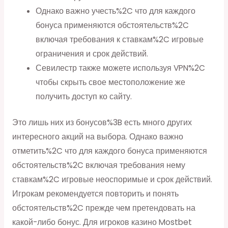
Однако важно учесть%2C что для каждого
бонуса применяются обстоятельств%2C
включая требования к ставкам%2C игровые
ограничения и срок действий.
Севилестр также можете используя VPN%2C
чтобы скрыть свое местоположение же
получить доступ ко сайту.
Это лишь них из бонусов%3B есть много других
интересного акций на выбора. Однако важно
отметить%2C что для каждого бонуса применяются
обстоятельств%2C включая требования нему
ставкам%2C игровые неоспоримые и срок действий.
Игрокам рекомендуется повторить и понять
обстоятельств%2C прежде чем претендовать на
какой-либо бонус. Для игроков казино Mostbet