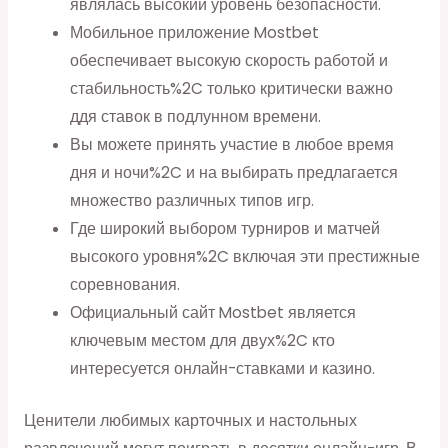
являлась высокий уровень безопасности.
Мобильное приложение Mostbet
обеспечивает высокую скорость работой и
стабильность%2C только критически важно
ддя ставок в подлунном времени.
Вы можете принять участие в любое время
дня и ночи%2C и на выбирать предлагается
множество различных типов игр.
Где широкий выбором турниров и матчей
высокого уровня%2C включая эти престижные
соревнования.
Официальный сайт Mostbet является
ключевым местом для двух%2C кто
интересуется онлайн-ставками и казино.
Ценители любимых карточных и настольных