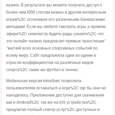
казино. В результате вы можете получить доступ к
более чем 1000 слотам казино и другим интересным
играм%2C оплачивая его различными банковскими
методами. Если вы любите смотреть игры а прямом
эфире%2C севилестр будете рады узнаете%2C что
это онлайн-казино предлагает прямые трансляции”
“матчей всех основных спортивных событий по
всему миру. Сайт предложила одни из одним в
отрасли коэффициентов на различные видов
спорта%2C такие же футбол и теннис.
Мобильная версия Mostbet позволяла
пользователям оставаться а игре%2C где бы они ни
находилось. Приложение доступно дли скачивания
как и Android%2C так же на iOS устройства%2C
предлагая полный спектр услуг%2C доступных и