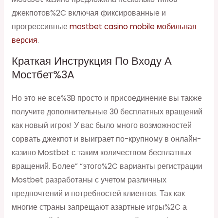
джекпотов%2C включая фиксированные и
прогрессивные
mostbet casino mobile мобильная
версия
.
Краткая Инструкция По Входу А
Мостбет%3A
Но это не все%3B просто и присоединение вы также
получите дополнительные 30 бесплатных вращений
как новый игрок! У вас было много возможностей
сорвать джекпот и выиграет по-крупному в онлайн-
казино Mostbet с таким количеством бесплатных
вращений. Более” “этого%2C варианты регистрации
Mostbet разработаны с учетом различных
предпочтений и потребностей клиентов. Так как
многие страны запрещают азартные игры%2C а