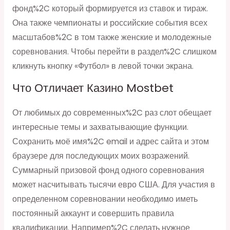
фонд%2C который формируется из ставок и тираж.
Она также чемпионаты и российские события всех
масштабов%2C в том также женские и молодежные
соревнования. Чтобы перейти в раздел%2C слишком
кликнуть кнопку «Футбол» в левой точки экрана.
Что Отличает Казино Mostbet
От любимых до современных%2C раз слот обещает
интересные темы и захватывающие функции.
Сохранить моё имя%2C email и адрес сайта и этом
браузере для последующих моих возражений.
Суммарный призовой фонд одного соревнования
может насчитывать тысячи евро США. Для участия в
определенном соревновании необходимо иметь
постоянный аккаунт и совершить правила
квалификации. Например%2C сделать нужное