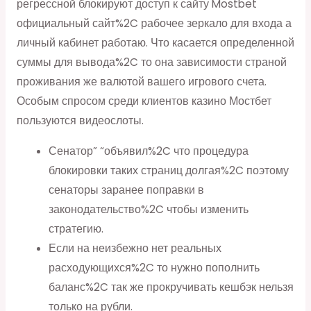
регрессной блокируют доступ к сайту Mostbet
официальный сайт%2C рабочее зеркало для входа а
личный кабинет работаю. Что касается определенной
суммы для вывода%2C то она зависимости страной
проживания же валютой вашего игрового счета.
Особым спросом среди клиентов казино Мостбет
пользуются видеослоты.
Сенатор” “объявил%2C что процедура
блокировки таких страниц долгая%2C поэтому
сенаторы заранее поправки в
законодательство%2C чтобы изменить
стратегию.
Если на неизбежно нет реальных
расходующихся%2C то нужно пополнить
баланс%2C так же прокручивать кешбэк нельзя
только на рубли.