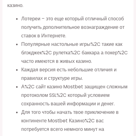
казино.
Лотереи – это еще который отличный способ
получить дополнительное вознаграждение от
ставок в Интернете.
Популярные настольные игры%2C такие как
блэкджек%2C рулетка%2C баккара а покер%2C
часто имеются в живых казино.
Каждая версия есть небольшие отличия и
правилах и структуре игры.
А%2C сайт казино Mostbet защищен сложным
протоколом SSL%2C который условием
сохранность вашей информации и денег.
Для того чтобы начать твое приключение в
континенте Mostbet Казино%2C вас
потребуется всего немного минут на