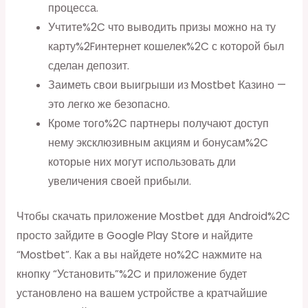
процесса.
Учтите%2C что выводить призы можно на ту
карту%2Fинтернет кошелек%2C с которой был
сделан депозит.
Заиметь свои выигрыши из Mostbet Казино —
это легко же безопасно.
Кроме того%2C партнеры получают доступ
нему эксклюзивным акциям и бонусам%2C
которые них могут использовать дли
увеличения своей прибыли.
Чтобы скачать приложение Mostbet ддя Android%2C
просто зайдите в Google Play Store и найдите
“Mostbet”. Как а вы найдете но%2C нажмите на
кнопку “Установить”%2C и приложение будет
установлено на вашем устройстве а кратчайшие