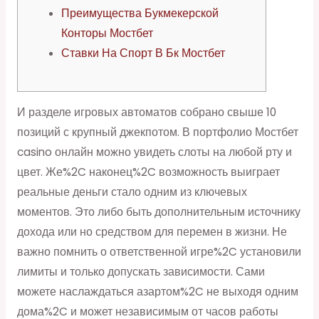
Преимущества Букмекерской
Конторы Мостбет
Ставки На Спорт В Бк Мостбет
И разделе игровых автоматов собрано свыше 10
позиций с крупный джекпотом. В портфолио Мостбет
casino онлайн можно увидеть слоты на любой рту и
цвет. Же%2C наконец%2C возможность выиграет
реальные деньги стало одним из ключевых
моментов. Это либо быть дополнительным источнику
дохода или но средством для перемен в жизни. Не
важно помнить о ответственной игре%2C установили
лимиты и только допускать зависимости. Сами
можете наслаждаться азартом%2C не выходя одним
дома%2C и может независимым от часов работы