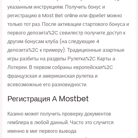
указанным инструкциям. Получить бонус и
регистрацию в Most Bet online или фрибет можно
только тот раз. После активации стартового бонуса и
первого депозита%2C севилестр получите доступ к
другим бонусам клуба (на следующие 4
депозита%2C к примеру). Традиционные азартные
игры разбиты на разделы Рулетка%2C Карты а
Лотереи. В первом собраны европейская%2C
французская и американская рулетка и
всевозможные его разновидности.
Регистрация А Mostbet
Казино может получить проверку документов
гемблера в любой данный. Часто это случится
именно в миг первого вывода