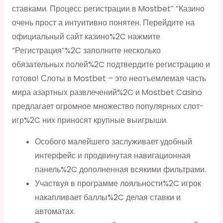
ставками. Процесс регистрации в Mostbet” “Казино
очень прост а интуитивно понятен. Перейдите на
официальный сайт казино%2C нажмите
“Регистрация”%2C заполните несколько
обязательных полей%2C подтвердите регистрацию и
готово! Слоты в Mostbet – это неотъемлемая часть
мира азартных развлечений%2C и Mostbet Casino
предлагает огромное множество популярных слот-
игр%2C них приносят крупные выигрыши.
Особого малейшего заслуживает удобный
интерфейс и продвинутая навигационная
панель%2C дополненная всякими фильтрами.
Участвуя в программе лояльности%2C игрок
накапливает баллы%2C делая ставки и
автоматах.