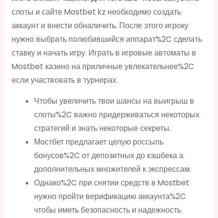
слоты и сайте Mostbet kz необходимо создать
аккаунт и внести обналичить. После этого игроку
нужно выбрать полюбившийся аппарат%2C сделать
ставку и начать игру. Играть в игровые автоматы в
Mostbet казино на приличные увлекательнее%2C
если участвовать в турнирах.
Чтобы увеличить твои шансы на выигрыш в
слоты%2C важно придерживаться некоторых
стратегий и знать некоторые секреты.
Мостбет предлагает целую россыпь
бонусов%2C от депозитных до кэшбека а
дополнительных множителей к экспрессам.
Однако%2C при снятии средств в Mostbet
нужно пройти верификацию аккаунта%2C
чтобы иметь безопасность и надежность