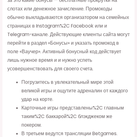
за это какие бонусы — бесплатные прокрутки на
слотах или денежное зачисление. Промокоды
обычно выкладываются организатором на семейных
страницах в Instagram%2C Facebook или и
Telegram-канале. Действующие клиенты сайта могут
перейти в раздел «Бонусы» и указать промокод в
поле «Ваучер». Активный бонусный код действует
лишь нужное время и и нужно успеть
усовершенствовать для своего счета.
Погрузитесь в увлекательный мире этой
великой игры и ощутите адреналин от каждого
удар на корте.
Карточные игры представлены%2C главным
таким%2C баккарой%2C блэкджеком же
покером.
В третьем ведутся трансляции Betgames.