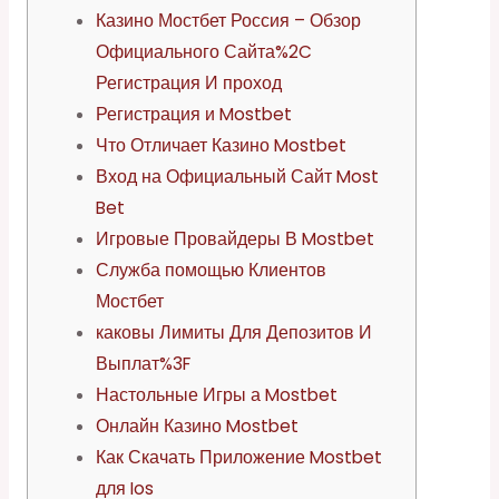
Казино Мостбет Россия – Обзор
Официального Сайта%2C
Регистрация И проход
Регистрация и Mostbet
Что Отличает Казино Mostbet
Вход на Официальный Сайт Most
Bet
Игровые Провайдеры В Mostbet
Служба помощью Клиентов
Мостбет
каковы Лимиты Для Депозитов И
Выплат%3F
Настольные Игры а Mostbet
Онлайн Казино Mostbet
Как Скачать Приложение Mostbet
для Ios