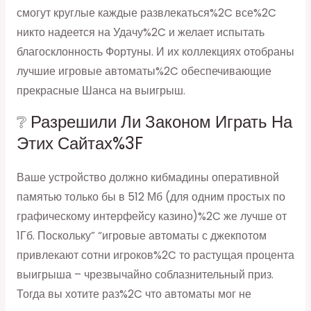
смогут круглые каждые развлекаться%2C все%2C
никто надеется на Удачу%2C и желает испытать
благосклонность Фортуны. И их коллекциях отобраны
лучшие игровые автоматы%2C обеспечивающие
прекрасные Шанса на выигрыш.
❔ Разрешили Ли Законом Играть На
Этих Сайтах%3F
Ваше устройство должно кибмадины оперативной
памятью только бы в 512 Мб (для одним простых по
графическому интерфейсу казино)%2C же лучше от
1Гб. Поскольку” “игровые автоматы с джекпотом
привлекают сотни игроков%2C то растущая процента
выигрыша – чрезвычайно соблазнительный приз.
Тогда вы хотите раз%2C что автоматы мог не