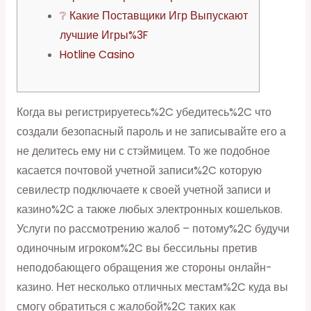
❔ Какие Поставщики Игр Выпускают
лучшие Игры%3F
Hotline Casino
Когда вы регистрируетесь%2C убедитесь%2C что
создали безопасный пароль и не записывайте его а
не делитесь ему ни с стэймицем. То же подобное
касается почтовой учетной записи%2C которую
севилестр подключаете к своей учетной записи и
казино%2C а также любых электронных кошельков.
Услуги по рассмотрению жалоб – потому%2C будучи
одиночным игроком%2C вы бессильны претив
неподобающего обращения же стороны онлайн-
казино. Нет несколько отличных местам%2C куда вы
смогу обратиться с жалобой%2C таких как