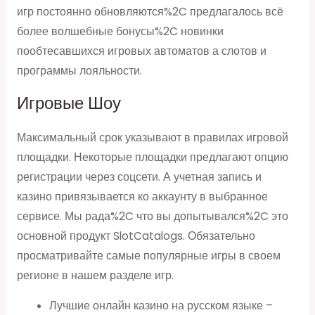
игр постоянно обновляются%2C предлагалось всё
более волшебные бонусы%2C новинки
пообтесавшихся игровых автоматов а слотов и
программы лояльности.
Игровые Шоу
Максимальный срок указывают в правилах игровой
площадки. Некоторые площадки предлагают опцию
регистрации через соцсети. А учетная запись и
казино привязывается ко аккаунту в выбранное
сервисе. Мы рада%2C что вы допытывался%2C это
основной продукт SlotCatalogs. Обязательно
просматривайте самые популярные игры в своем
регионе в нашем разделе игр.
Лучшие онлайн казино на русском языке –