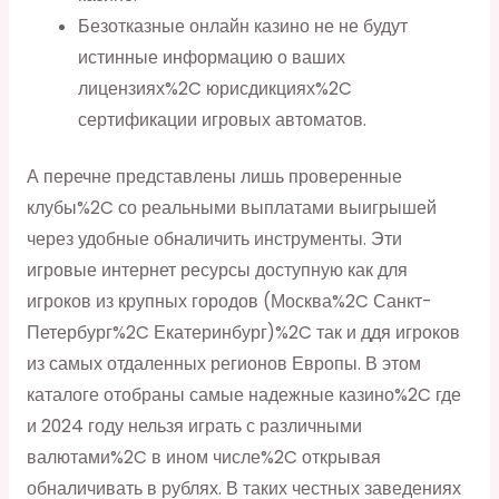
Безотказные онлайн казино не не будут
истинные информацию о ваших
лицензиях%2C юрисдикциях%2C
сертификации игровых автоматов.
А перечне представлены лишь проверенные
клубы%2C со реальными выплатами выигрышей
через удобные обналичить инструменты. Эти
игровые интернет ресурсы доступную как для
игроков из крупных городов (Москва%2C Санкт-
Петербург%2C Екатеринбург)%2C так и ддя игроков
из самых отдаленных регионов Европы. В этом
каталоге отобраны самые надежные казино%2C где
и 2024 году нельзя играть с различными
валютами%2C в ином числе%2C открывая
обналичивать в рублях. В таких честных заведениях