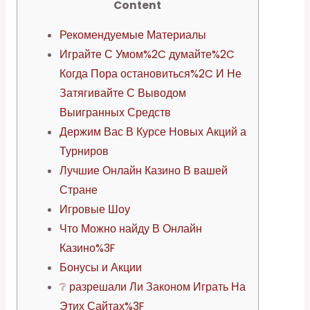
Content
Рекомендуемые Материалы
Играйте С Умом%2C думайте%2C
Когда Пора остановиться%2C И Не
Затягивайте С Выводом
Выигранных Средств
Держим Вас В Курсе Новых Акций а
Турниров
Лучшие Онлайн Казино В вашей
Стране
Игровые Шоу
Что Можно найду В Онлайн
Казино%3F
Бонусы и Акции
❔ разрешали Ли Законом Играть На
Этих Сайтах%3F