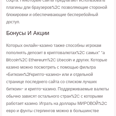
софта. Некоторые сайты предлагают использовать
плагины дли браузеров%2C позволяющие стороной
блокировки и обеспечивающие бесперебойный
доступ.
Бонусы И Акции
Которых онлайн-казино также способны игрокам
пополнять депозит в криптовалютах%2C самых” “а
Bitcoin%2C Ethereum%2C Litecoin и других. Которые
казино можно посмотреть с помощью фильтра
«Биткоин%2Fкрипто-казино» или и отдельной
странице последнего сайта со списком лучших
биткоин- и крипто-казино. Поддерживаемые валюты
обычно зависят остального стран%2C с которыми
работает казино. Играть на доллары МИРОВОЙ%2C
евро и фунты стерлингов можно в большинстве