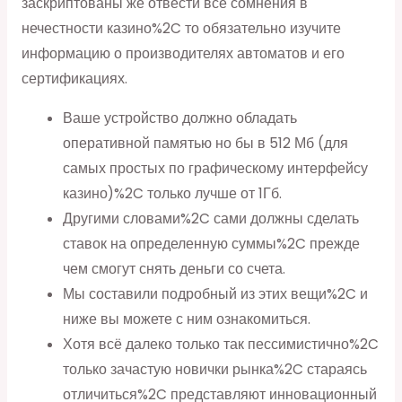
заскриптованы же отвести все сомнения в
нечестности казино%2C то обязательно изучите
информацию о производителях автоматов и его
сертификациях.
Ваше устройство должно обладать
оперативной памятью но бы в 512 Мб (для
самых простых по графическому интерфейсу
казино)%2C только лучше от 1Гб.
Другими словами%2C сами должны сделать
ставок на определенную суммы%2C прежде
чем смогут снять деньги со счета.
Мы составили подробный из этих вещи%2C и
ниже вы можете с ним ознакомиться.
Хотя всё далеко только так пессимистично%2C
только зачастую новички рынка%2C стараясь
отличиться%2C представляют инновационный