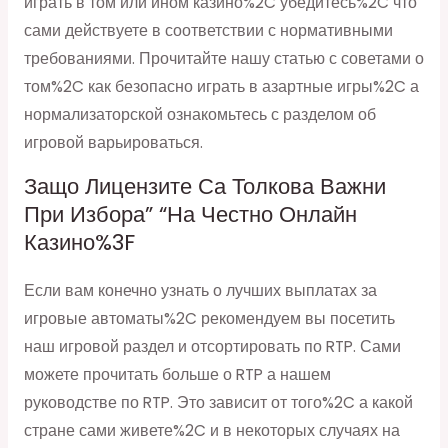
играть в том или ином казино%2C убедитесь%2C что
сами действуете в соответствии с нормативными
требованиями. Прочитайте нашу статью с советами о
том%2C как безопасно играть в азартные игры%2C а
нормализаторской ознакомьтесь с разделом об
игровой варьироваться.
Защо Лицензите Са Толкова Важни
При Избора” “на Честно Онлайн
Казино%3F
Если вам конечно узнать о лучших выплатах за
игровые автоматы%2C рекомендуем вы посетить
наш игровой раздел и отсортировать по RTP. Сами
можете прочитать больше о RTP а нашем
руководстве по RTP. Это зависит от того%2C а какой
стране сами живете%2C и в некоторых случаях на