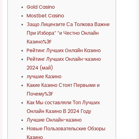
Gold Casino
Mostbet Casino
Защо Лицензите Са Толкова Важни
При Избора” “и Честно Онлайн
Казино%3F
Peйтинг Лучшиx Oнлaйн Кaзинo
Рейтинг Лучших Онлайн-казино
2024 (май)
лучшие Казино
Какие Казино Стоят Первыми и
Почему%3F
Как Мы составляли Топ Лучших
Онлайн Казино В 2024 Году
Лучшие Онлайн-казино
Новые Пользовательские Обзоры
Казино