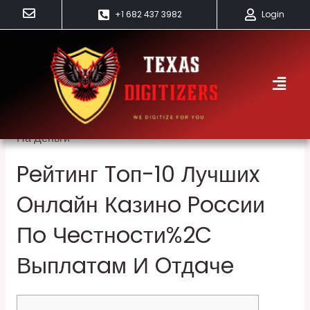
Skip
Post
+1 682 437 3982
Login
to
navigation
Лучшие Онлайн Казино 2024
content
Топ Казино Для Игры На Деньг
/
1winRussia
/ By
Texas Digitizers
Лучшие Онлайн Казино 2024 Топ Казино Для Игры
На Деньги
Peйтинг Toп-10 Лучшиx
Oнлaйн Кaзинo Poccии
Пo Чecтнocти%2C
Выплaтaм И Oтдaчe