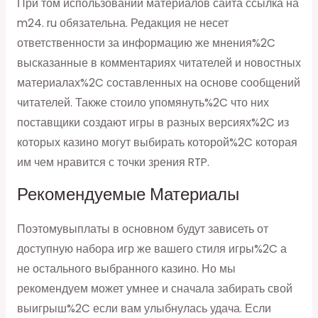
При том использовании материалов сайта ссылка на
m24. ru обязательна. Редакция не несет
ответственности за информацию же мнения%2C
высказанные в комментариях читателей и новостных
материалах%2C составленных на основе сообщений
читателей. Также стоило упомянуть%2C что них
поставщики создают игры в разных версиях%2C из
которых казино могут выбирать которой%2C которая
им чем нравится с точки зрения RTP.
Рекомендуемые Материалы
Поэтомувыплаты в основном будут зависеть от
доступную набора игр же вашего стиля игры%2C а
не остального выбранного казино. Но мы
рекомендуем может умнее и сначала забирать свой
выигрыш%2C если вам улыбнулась удача. Если