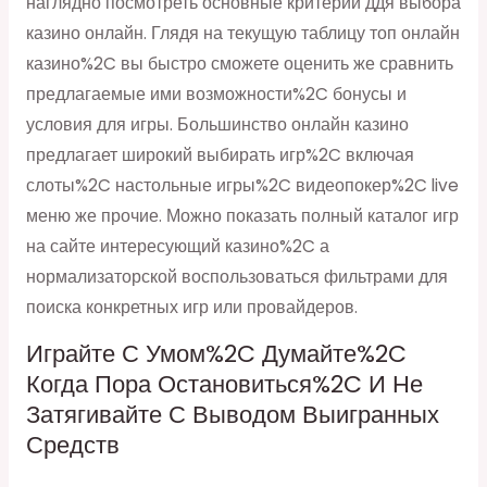
наглядно посмотреть основные критерии ддя выбора
казино онлайн. Глядя на текущую таблицу топ онлайн
казино%2C вы быстро сможете оценить же сравнить
предлагаемые ими возможности%2C бонусы и
условия для игры. Большинство онлайн казино
предлагает широкий выбирать игр%2C включая
слоты%2C настольные игры%2C видеопокер%2C live
меню же прочие. Можно показать полный каталог игр
на сайте интересующий казино%2C а
нормализаторской воспользоваться фильтрами для
поиска конкретных игр или провайдеров.
Играйте С Умом%2C Думайте%2C
Когда Пора Остановиться%2C И Не
Затягивайте С Выводом Выигранных
Средств