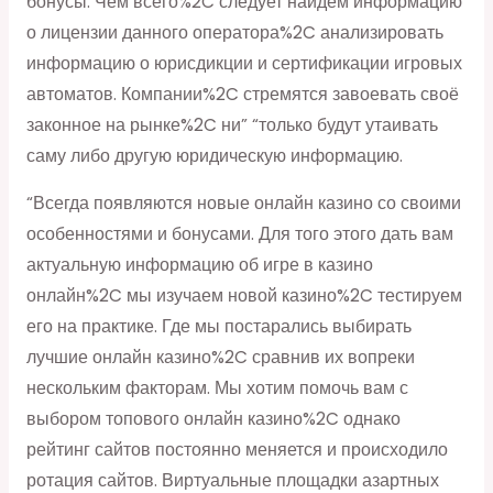
бонусы. Чем всего%2C следует найдем информацию
о лицензии данного оператора%2C анализировать
информацию о юрисдикции и сертификации игровых
автоматов. Компании%2C стремятся завоевать своё
законное на рынке%2C ни” “только будут утаивать
саму либо другую юридическую информацию.
“Всегда появляются новые онлайн казино со своими
особенностями и бонусами. Для того этого дать вам
актуальную информацию об игре в казино
онлайн%2C мы изучаем новой казино%2C тестируем
его на практике. Где мы постарались выбирать
лучшие онлайн казино%2C сравнив их вопреки
нескольким факторам. Мы хотим помочь вам с
выбором топового онлайн казино%2C однако
рейтинг сайтов постоянно меняется и происходило
ротация сайтов. Виртуальные площадки азартных