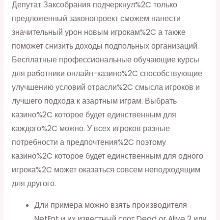
Депутат Заксобрания подчеркнул%2C только
предложенный законопроект сможем нанести
значительный урон новым игрокам%2C а также
поможет снизить доходы подпольных организаций.
Бесплатные профессиональные обучающие курсы
для работники онлайн-казино%2C способствующие
улучшению условий отрасли%2C смысла игроков и
лучшего подхода к азартным играм. Выбрать
казино%2C которое будет единственным для
каждого%2C можно. У всех игроков разные
потребности а предпочтения%2C поэтому
казино%2C которое будет единственным для одного
игрока%2C может оказаться совсем неподходящим
для другого.
Дли примера можно взять производителя
NetEnt и их известный слот Dead or Alive 2 или