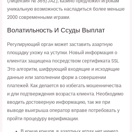
(лицензия № 365/JAZ), казино предложил игрокам
уникальную возможность насладиться более меньше
2000 современными играми.
Волатильность И Ссуды Выплат
Регулирующий орган может заставить азартную
площадку ухожу на уступки. Новый информация о
клиентах защищена посредством сертификата SSL.
Это алгоритм, шифрующий входящие и исходящие
данные или заполнении форм а совершении
платежей. Как делается во избегать мошенничества
и дли подтверждения возраста клиента. Необходимо
вводить достоверную информацию, так же при
выводе выигрыша оператор вправе потребовать у
пройти процедуру верификации.
В конце концов, в азартных играх нет ничего