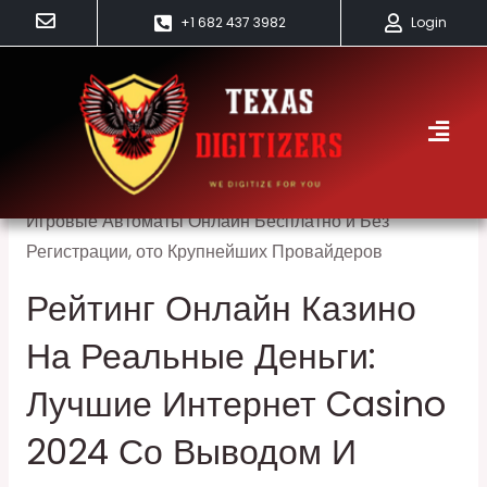
Skip
Post
+1 682 437 3982
Login
to
navigation
Игровые Автоматы Онлайн
content
Бесплатно И Без Регистрации,
Ото Крупнейших Провайдеро
/
Uncategorized
/ By
Texas Digitizers
Игровые Автоматы Онлайн Бесплатно и Без
Регистрации, ото Крупнейших Провайдеров
Рейтинг Онлайн Казино
На Реальные Деньги:
Лучшие Интернет Casino
2024 Со Выводом И