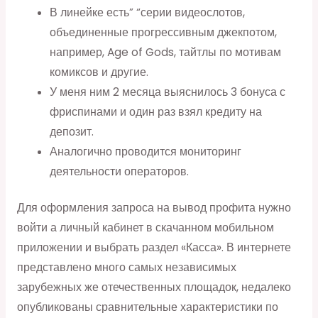
В линейке есть” “серии видеослотов,
объединенные прогрессивным джекпотом,
например, Age of Gods, тайтлы по мотивам
комиксов и другие.
У меня ним 2 месяца выяснилось 3 бонуса с
фриспинами и один раз взял кредиту на
депозит.
Аналогично проводится мониторинг
деятельности операторов.
Для оформления запроса на вывод профита нужно
войти а личный кабинет в скачанном мобильном
приложении и выбрать раздел «Касса». В интернете
представлено много самых независимых
зарубежных же отечественных площадок, недалеко
опубликованы сравнительные характеристики по