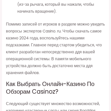
(из-за рычага, который вы нажали, чтобы
начинать вращение).
Помимо записей от игроков в разделе можно увидеть
вопросы экспертов Casino. ru. Чтобы скачать самое
казино 2024 года, воспользуйтесь нашими
подсказками. Главное перед стартом убедиться, что
клиент разработан непосредственно ддя вашей
операционной системы. В памяти мобильного
устройства должно быть достаточно места ддя
хранения файлов.
Как Выбрать Онлайн-Казино По
Обзорам Casinoz?
Следующий существует множество возможностей,
например кластерные слоты или серия PopWins