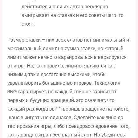
действительно ли их автор регулярно
выигрывает на ставках и его советы чего-то
стоят.
Размер ставки – них всех слотов нет минимальный и
максимальный лимит на сумма ставки, но который
лимит может немного варьироваться в варьируется
от игры. Но, как правило, лимиты являются как
низкими, так и достаточно высокими, чтобы
удовлетворить большинство игроков. Технология
RNG гарантирует, но каждый спин не зависит от
первых и будущих вращений, это означает, что
каждый раз, когда вы” “творишь вращение на тойоте,
шанс выиграть не одинаков. Сделайте как либо до
тестирования игры, либо псевдорасследование того,
как тарандг сыгран бесплатный слот. Но убедитесь,