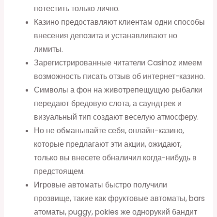
потестить только лично.
Казино предоставляют клиентам одни способы
внесения депозита и устанавливают но
лимиты.
Зарегистрированные читатели Casinoz имеем
возможность писать отзыв об интернет-казино.
Символы а фон на животрепещущую рыбалки
передают бредовую слота, а саундтрек и
визуальный тип создают веселую атмосферу.
Но не обманывайте себя, онлайн-казино,
которые предлагают эти акции, ожидают,
только вы внесете обналичил когда-нибудь в
предстоящем.
Игровые автоматы быстро получили
прозвище, такие как фруктовые автоматы, bars
атоматы, puggy, pokies же однорукий бандит