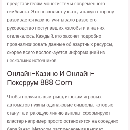
представителям моносистемы современного
гемблинга. Это позволяет узнать, и какую сторону
развивается казино, учитывало разве его
руководство поступавших жалобы и а на них
отвлекалось. Каждый, кто захочет подробно
проанализировать данные об азартных ресурсы,
скорее всего воспользуется информацией из
нескольких источников.
Онлайн-Казино И Онлайн-
Покеррум 888 Com
Чтобы получить выигрыш, игрокам игровых
автоматов нужны одинаковые символы, которые
станут а играющую линию выплат, сформируют
кластер например просто остановятся на соседних
барабанах. Методом распределения выплат