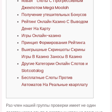
новая” “слоты С Прогрессивным
Джекпотом Mega Moolah
Получение утешительных Бонусов
Рейтинг Онлайн Казино С Выводом
Денег На Карту
Игры Онлайн-казино
Принцип Формирования Рейтинга
Выигрышные Скриншоты Скрины
Игры В Казино Заносы В Казино
Другие Категории Онлайн Слотов и
Slotcatalog
Бесплатные Слоты Против
Автоматов На Реальные кварплату
Раз член нашей группы проверки имеет не один