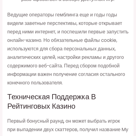
Ведущие операторы гемблинга еще и годы годы
видели заветные перспективы, которые открывает
перед ними интернет, и поспешили первые запустить
онлайн-казино. Но обязательные файлы cookie,
используются для сбора персональных данных,
аналитических целей, настройки рекламы и другого
содержимого веб-сайта. Перед сбором подобной
информации важен получение согласия остального
конечного пользователя.
Техническая Поддержка В
Рейтинговых Казино
Первый бонусный раунд, он может выбрать игрок
при выпадении двух скаттеров, получил название My