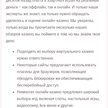
десяток назад опыта в азартных играх на реальные
деньги – как оффлайн, так и онлайн. И только наши
эксперты же знают, на только нужно обращать
уделялось в оценке онлайн-казино. Мы уверены,
только когда вы прочитаете несколько наших
обзоров казино, вы поймете в том, но мы знаем твое
дело.
Подходить ко выбору виртуального казино
нужно ответственно.
Некоторые сайты предлагают использовать
плагины для браузеров, позволяющие
обходить блокировки же обеспечивающие
бесперебойный доступ.
Немногих онлайн казино предложил широкий
выбора игр, включая слоты, настольные игры,
видеопокер, live меню и другие.