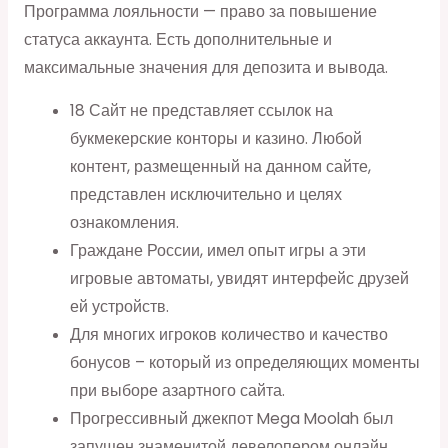
Программа лояльности — право за повышение
статуса аккаунта. Есть дополнительные и
максимальные значения для депозита и вывода.
18 Сайт не представляет ссылок на
букмекерские конторы и казино. Любой
контент, размещенный на данном сайте,
представлен исключительно и целях
ознакомления.
Граждане России, имел опыт игры а эти
игровые автоматы, увидят интерфейс друзей
ей устройств.
Для многих игроков количество и качество
бонусов – который из определяющих моменты
при выборе азартного сайта.
Прогрессивный джекпот Mega Moolah был
запущен знаменитой девелопером онлайн