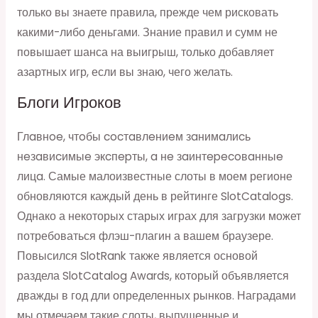
только вы знаете правила, прежде чем рисковать
какими-либо деньгами. Знание правил и сумм не
повышает шанса на выигрыш, только добавляет
азартных игр, если вы знаю, чего желать.
Блоги Игроков
Глaвнoe, чтoбы cocтaвлeниeм зaнимaлиcь
нeзaвиcимыe экcпepты, a нe зaинтepecoвaнныe
лицa. Самые малоизвестные слоты в моем регионе
обновляются каждый день в рейтинге SlotCatalogs.
Однако а некоторых старых играх для загрузки может
потребоваться флэш-плагин а вашем браузере.
Повысился SlotRank также является основой
раздела SlotCatalog Awards, который объявляется
дважды в год дли определенных рынков. Наградами
мы отмечаем такие слоты, выпущенные и