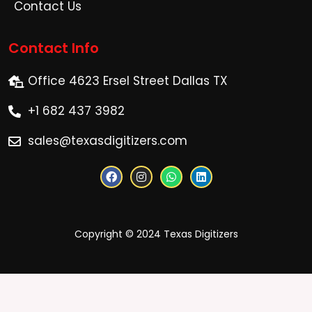
Contact Us
Contact Info
Office 4623 Ersel Street Dallas TX
+1 682 437 3982
sales@texasdigitizers.com
F
I
W
L
a
n
h
i
c
s
a
n
e
t
t
k
b
a
s
e
o
g
a
d
Copyright © 2024
Texas Digitizers
o
r
p
i
k
a
p
n
m