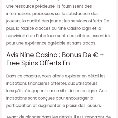
une ressource précieuse. Ils fournissent des
informations précieuses sur la satisfaction des
joueurs, la qualité des jeux et les services offerts. De
plus, la facilité d’accès au Nine Casino login et la
convivialité de l’interface sont des critères essentiels
pour une expérience agréable et sans tracas.
Avis Nine Casino : Bonus De € +
Free Spins Offerts En
Dans ce chapitre, nous allons explorer en détail les
incitations financières offertes aux utilisateurs
lorsqu’ils s’engagent sur un site de jeu en ligne. Ces
incitations sont conçues pour encourager la
participation et augmenter le plaisir des joueurs.
Avant de plonger dans les détails, il est important de