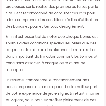
précieuses sur la réalité des promesses faites par le
site. Il est recommandé de consulter ces avis pour
mieux comprendre les conditions réelles d’utilisation
des bonus et pour éviter tout désagrément.
Enfin, il est essentiel de noter que chaque bonus est
soumis à des conditions spécifiques, telles que des
exigences de mise ou des plafonds de retraits. Il est
donc important de lire attentivement les termes et
conditions associés à chaque offre avant de
l’accepter.
En résumé, comprendre le fonctionnement des
bonus proposés est crucial pour tirer le meilleur parti
de votre expérience de jeu en ligne. En étant informé
et vigilant, vous pouvez profiter pleinement de ces