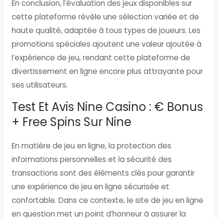
En conclusion, l’évaluation des jeux disponibles sur
cette plateforme révèle une sélection variée et de
haute qualité, adaptée à tous types de joueurs. Les
promotions spéciales ajoutent une valeur ajoutée à
l’expérience de jeu, rendant cette plateforme de
divertissement en ligne encore plus attrayante pour
ses utilisateurs.
Test Et Avis Nine Casino : € Bonus
+ Free Spins Sur Nine
En matière de jeu en ligne, la protection des
informations personnelles et la sécurité des
transactions sont des éléments clés pour garantir
une expérience de jeu en ligne sécurisée et
confortable. Dans ce contexte, le site de jeu en ligne
en question met un point d’honneur à assurer la