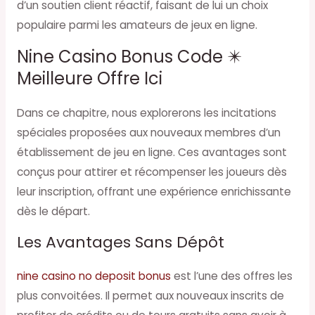
d’un soutien client réactif, faisant de lui un choix
populaire parmi les amateurs de jeux en ligne.
Nine Casino Bonus Code ✴️
Meilleure Offre Ici
Dans ce chapitre, nous explorerons les incitations
spéciales proposées aux nouveaux membres d’un
établissement de jeu en ligne. Ces avantages sont
conçus pour attirer et récompenser les joueurs dès
leur inscription, offrant une expérience enrichissante
dès le départ.
Les Avantages Sans Dépôt
nine casino no deposit bonus
est l’une des offres les
plus convoitées. Il permet aux nouveaux inscrits de