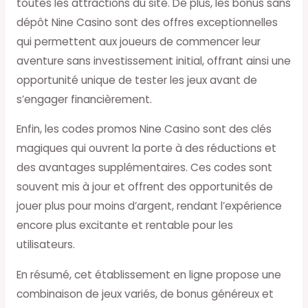
toutes les attractions du site. De plus, les bonus sans
dépôt Nine Casino sont des offres exceptionnelles
qui permettent aux joueurs de commencer leur
aventure sans investissement initial, offrant ainsi une
opportunité unique de tester les jeux avant de
s’engager financièrement.
Enfin, les codes promos Nine Casino sont des clés
magiques qui ouvrent la porte à des réductions et
des avantages supplémentaires. Ces codes sont
souvent mis à jour et offrent des opportunités de
jouer plus pour moins d’argent, rendant l’expérience
encore plus excitante et rentable pour les
utilisateurs.
En résumé, cet établissement en ligne propose une
combinaison de jeux variés, de bonus généreux et