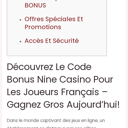
BONUS
Offres Spéciales Et
Promotions
Accès Et Sécurité
Découvrez Le Code
Bonus Nine Casino Pour
Les Joueurs Français –
Gagnez Gros Aujourd’hui!
Dans le monde captivant des jeux en ligne, un