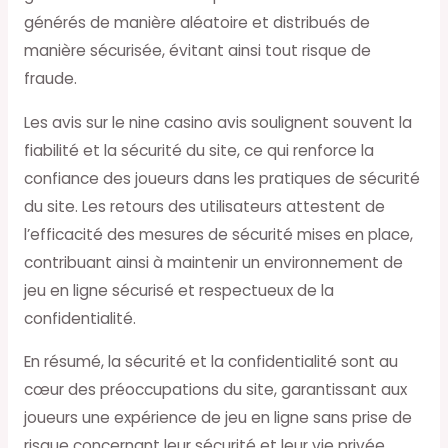
générés de manière aléatoire et distribués de
manière sécurisée, évitant ainsi tout risque de
fraude.
Les avis sur le nine casino avis soulignent souvent la
fiabilité et la sécurité du site, ce qui renforce la
confiance des joueurs dans les pratiques de sécurité
du site. Les retours des utilisateurs attestent de
l’efficacité des mesures de sécurité mises en place,
contribuant ainsi à maintenir un environnement de
jeu en ligne sécurisé et respectueux de la
confidentialité.
En résumé, la sécurité et la confidentialité sont au
cœur des préoccupations du site, garantissant aux
joueurs une expérience de jeu en ligne sans prise de
risque concernant leur sécurité et leur vie privée.