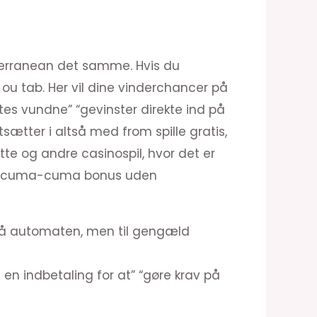
terranean det samme. Hvis du
 ou tab. Her vil dine vinderchancer på
es vundne” “gevinster direkte ind på
ætter i altså med from spille gratis,
tte og andre casinospil, hvor det er
f en cuma-cuma bonus uden
r på automaten, men til gengæld
en indbetaling for at” “gøre krav på