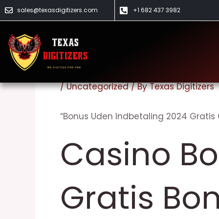
Skip
sales@texasdigitizers.com
+1 682 437 3982
to
content
Post
navigation
“Bonus Uden Indbetal
/
Uncategorized
/ By
Texas Digitizers
“Bonus Uden Indbetaling 2024 Grati
Casino Bo
Gratis Bo