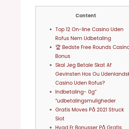
Content
Top 12 On-line Casino Uden
Rofus Nem Udbetaling
🏆 Bedste Free Rounds Casin
Bonus
Skal Jeg Betale Skat Af
Gevinsten Hos Ou Udenlands
Casino Uden Rofus?
Indbetaling- 0g”
“udbetalingsmuligheder
Gratis Moves På 2021 Struck
Slot
Hvad Er Bonusser På Gratis