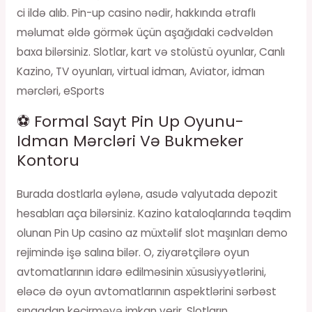
ci ildə alıb. Pin-up casino nədir, hakkında ətraflı
məlumat əldə görmək üçün aşağıdaki cədvəldən
baxa bilərsiniz. Slotlar, kart və stolüstü oyunlar, Canlı
Kazino, TV oyunları, virtual idman, Aviator, idman
mərcləri, eSports
⚽ Formal Sayt Pin Up Oyunu-
Idman Mərcləri Və Bukmeker
Kontoru
Burada dostlarla əylənə, asudə valyutada depozit
hesabları aça bilərsiniz. Kazino kataloqlarında təqdim
olunan Pin Up casino az müxtəlif slot maşınları demo
rejimində işə salına bilər. O, ziyarətçilərə oyun
avtomatlarının idarə edilməsinin xüsusiyyətlərini,
eləcə də oyun avtomatlarının aspektlərini sərbəst
sınaqdan keçirməyə imkan verir. Slotların