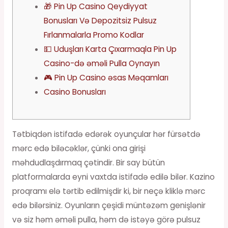
🎁 Pin Up Casino Qeydiyyat
Bonusları Və Depozitsiz Pulsuz
Fırlanmalarla Promo Kodlar
💵 Uduşları Karta Çıxarmaqla Pin Up
Casino-də əməli Pulla Oynayın
🎮 Pin Up Casino əsas Məqamları
Casino Bonusları
Tətbiqdən istifadə edərək oyunçular hər fürsətdə
mərc edə biləcəklər, çünki ona girişi
məhdudlaşdırmaq çətindir. Bir say bütün
platformalarda eyni vaxtda istifadə edilə bilər. Kazino
proqramı elə tərtib edilmişdir ki, bir neçə kliklə mərc
edə bilərsiniz. Oyunların çeşidi müntəzəm genişlənir
və siz həm əməli pulla, həm də istəyə görə pulsuz