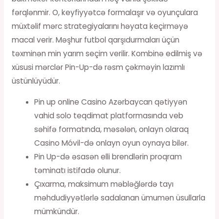
fərqlənmir. O, keyfiyyətcə formalaşır və oyunçulara
müxtəlif mərc strategiyalarını həyata keçirməyə
macal verir. Məşhur futbol qarşıdurmaları üçün
təxminən min yarım seçim verilir. Kombinə edilmiş və
xüsusi mərclər Pin-Up-də rəsm çəkməyin lazımlı
üstünlüyüdür.
Pin up online Casino Azərbaycan qətiyyən
vahid solo teqdimat platformasında veb
səhifə formatında, məsələn, onlayn olaraq
Casino Móvil-də onlayn oyun oynaya bilər.
Pin Up-də əsasən elli brendlərin proqram
təminatı istifadə olunur.
Çıxarma, maksimum məbləğlərdə tayı
məhdudiyyətlərlə sadalanan ümumən üsullarla
mümkündür.