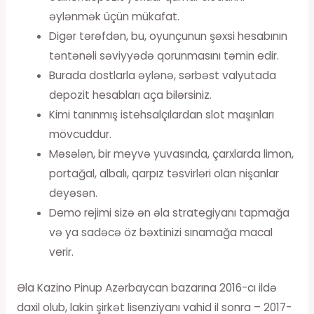
əylənmək üçün mükafat.
Digər tərəfdən, bu, oyunçunun şəxsi hesabının
təntənəli səviyyədə qorunmasını təmin edir.
Burada dostlarla əylənə, sərbəst valyutada
depozit hesabları aça bilərsiniz.
Kimi tanınmış istehsalçılardan slot maşınları
mövcuddur.
Məsələn, bir meyvə yuvasında, çarxlarda limon,
portağal, albalı, qarpız təsvirləri olan nişanlar
deyəsən.
Demo rejimi sizə ən əla strategiyanı tapmağa
və ya sadəcə öz bəxtinizi sınamağa macal
verir.
Əla Kazino Pinup Azərbaycan bazarına 2016-cı ildə
daxil olub, lakin şirkət lisenziyanı vahid il sonra – 2017-