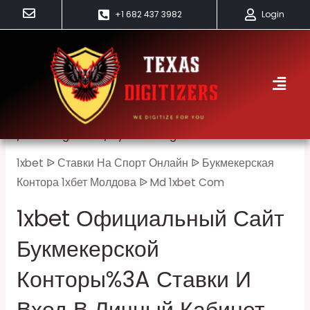
Skip
Post
+1 682 437 3982
Login
to
navigation
1xbet ᐉ Ставки На Спорт
content
Онлайн ᐉ Букмекерская
Контора 1хбет Молдова ᐉ Md
1xbet Co
/
Uncategorized
/ By
Texas Digitizers
1xbet ᐉ Ставки На Спорт Онлайн ᐉ Букмекерская
Контора 1хбет Молдова ᐉ Md 1xbet Com
1xbet Официальный Сайт
Букмекерской
Конторы%3A Ставки И
Вход В Личный Кабинет