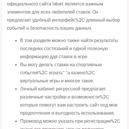
официального сайта 1xbet является важным
элементом для всех любителей ставок. Он
предлагает удобный интерфейс%2C длинный выбор
событий а безопасность ваших данных.
В том разделе можно также найти результаты
последних состязаний и одной полезную
информацию ддя ставок в игре.
Вы могу делать ставки на спортивные
события%2C играть” “а казино%2C
виртуальные игры и многое такое.
Личный кабинет регрессной предлагает
различные настройки и возможности%2C
которые помогут вам настроить сайт под мои
предпочтения и выгодность использования.
Промокод можно указать при регистрации%2C