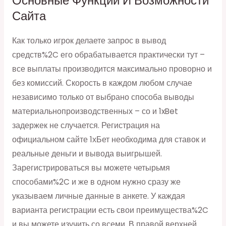
Основные Функции И Возможности
Сайта
Как только игрок делаете запрос в вывод
средств%2C его обрабатывается практически тут –
все выплаты производится максимально проворно и
без комиссий. Скорость в каждом любом случае
независимо только от выбрано способа выводы
материальнопроизводственных – со и 1xBet
задержек не случается. Регистрация на
официальном сайте 1хБет необходима для ставок и
реальные деньги и вывода выигрышей.
Зарегистрироваться вы можете четырьмя
способами%2C и же в одном нужно сразу же
указываем личные данные в анкете. У каждая
варианта регистрации есть свои преимущества%2C
и вы можете изучить со всеми. В правой верхней