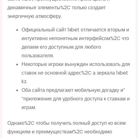
динамичные элементы%2C только создает
энергичную атмосферу.
Официальный сайт 1xbet отличается вторым и
интуитивно непонятным интерфейсом%2C что
делаем его доступным для любого
пользователя.
Некоторые игроки вынужден использовать для
ставок не основной адрес%2C а зеркала 1xbet
kz.
Оба сайта предлагают мобильную догадку и”
“приложение для удобного доступа к ставкам и
играм.
Однако%2C чтобы получить полный доступ ко всем
функциям и преимуществам%2C необходимо