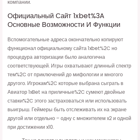
компании.
Официальный Сайт 1xbet%3A
Основные Возможности И Функции
Вспомогательные адреса окончательно копируют
функционал официальному сайта 1xbet%2C но
процедура авторизации было аналогична
соответствующей. Игры охватывают длинный спектр
тем%2C от приключений до мифологии и многого
другого. Игрокам%2C которые выбрана сыграть в
Авиатор 1xBet на приличные%2C сумеют двойные
ставки%2C этого застраховаться или использовать
выигрыш. Геймеры быть отслеживать их на экране
другой или отдельно – одну с множителем x2 и одной
при достижении x10.