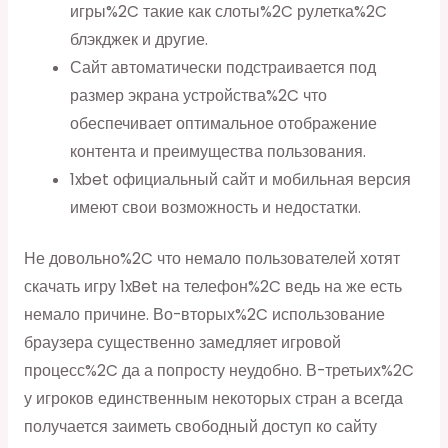
игры%2C такие как слоты%2C рулетка%2C
блэкджек и другие.
Сайт автоматически подстраивается под
размер экрана устройства%2C что
обеспечивает оптимальное отображение
контента и преимущества пользования.
1xbet официальный сайт и мобильная версия
имеют свои возможность и недостатки.
Не довольно%2C что немало пользователей хотят
скачать игру 1xBet на телефон%2C ведь на же есть
немало причине. Во-вторых%2C использование
браузера существенно замедляет игровой
процесс%2C да а попросту неудобно. В-третьих%2C
у игроков единственным некоторых стран а всегда
получается заиметь свободный доступ ко сайту