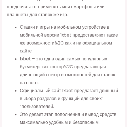
предпочитают применять мои смартфоны или
планшеты для ставок же игр.
Ставки и игры на мобильном устройстве в
мобильной версии 1xbet предоставляют такие
же возможности%2C как и на официальном
сайте.
1xbet – это одна один самых популярных
букмекерских контор%2C предлагающая
длиннющий спектр возможностей для ставок
на спорт.
Официальный сайт 1xbet предлагает длинный
выбора разделов и функций для своих”
“пользователей.
Это делает этап пополнения и вывод средств
максимально удобным и безопасным.