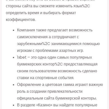
стороны сайта вы сможете изменить язык%2C
определить время и выбирать формат
коэффициентов.
Компания также предлагает возможность
самоисключения а сотрудничает с
зарубежными%2C занимающимися помощью
игрокам с проблемами азартных игр.
1xbet – это одна один самых популярных
букмекерских контор%2C предоставляющая
своим пользователям возможность сделано
ставки на спортивные события.
Оформление а цветовая гамма играют важную
роль а создании привлекательности
официальным сайта букмекерской конторы.
В разделе «Казино» вы найдете популярные