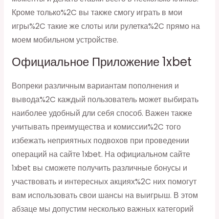
Кроме только%2C вы также смогу играть в мои
игры%2C такие же слоты или рулетка%2C прямо на
моем мобильном устройстве.
Официальное Приложение 1xbet
Вопреки различным вариантам пополнения и
вывода%2C каждый пользователь может выбирать
наиболее удобный дли себя способ. Важен также
учитывать преимущества и комиссии%2C того
избежать неприятных подвохов при проведении
операций на сайте 1xbet. На официальном сайте
1xbet вы сможете получить различные бонусы и
участвовать и интересных акциях%2C них помогут
вам использовать свои шансы на выигрыш. В этом
абзаце мы допустим несколько важных категорий