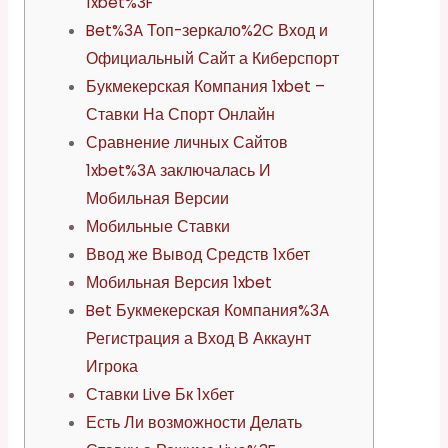
1xbet%3F
Bet%3A Топ-зеркало%2C Вход и
Официальный Сайт а Киберспорт
Букмекерская Компания 1xbet –
Ставки На Спорт Онлайн
Сравнение личных Сайтов
1xbet%3A заключалась И
Мобильная Версии
Мобильные Ставки
Ввод же Вывод Средств 1хбет
Мобильная Версия 1xbet
Bet Букмекерская Компания%3A
Регистрация а Вход В Аккаунт
Игрока
Ставки Live Бк 1хбет
Есть Ли возможности Делать