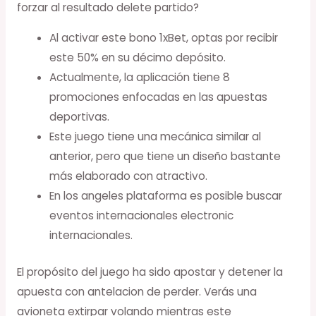
forzar al resultado delete partido?
Al activar este bono 1xBet, optas por recibir
este 50% en su décimo depósito.
Actualmente, la aplicación tiene 8
promociones enfocadas en las apuestas
deportivas.
Este juego tiene una mecánica similar al
anterior, pero que tiene un diseño bastante
más elaborado con atractivo.
En los angeles plataforma es posible buscar
eventos internacionales electronic
internacionales.
El propósito del juego ha sido apostar y detener la
apuesta con antelacion de perder. Verás una
avioneta extirpar volando mientras este