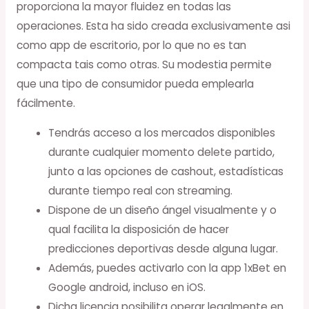
proporciona la mayor fluidez en todas las
operaciones. Esta ha sido creada exclusivamente asi
como app de escritorio, por lo que no es tan
compacta tais como otras. Su modestia permite
que una tipo de consumidor pueda emplearla
fácilmente.
Tendrás acceso a los mercados disponibles
durante cualquier momento delete partido,
junto a las opciones de cashout, estadísticas
durante tiempo real con streaming.
Dispone de un diseño ángel visualmente y o
qual facilita la disposición de hacer
predicciones deportivas desde alguna lugar.
Además, puedes activarlo con la app 1xBet en
Google android, incluso en iOS.
Dicha licencia posibilita operar legalmente en