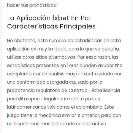
hacer tus pronósticos.”
La Aplicación 1xbet En Pc:
Características Principales
No obstante, este número de estadísticas en esta
aplicación es muy limitado, para lo que se debería
utilizar otros sitios alternativos. Por essa razón, las
estadísticas presentes en 1xBet pueden ayudar the
complementar un análisis mayor. 1xbet cuidado con
una conformidad otorgada causado por la
prepotencia regulatoria de Curazao. Dicha licencia
posibilita operar legalmente sobre países
latinoamericanos tais como el colombiano. Este
juego tiene la mecánica similar ‘s anterior, pero con
un diseño más más elaborado con atractivo.