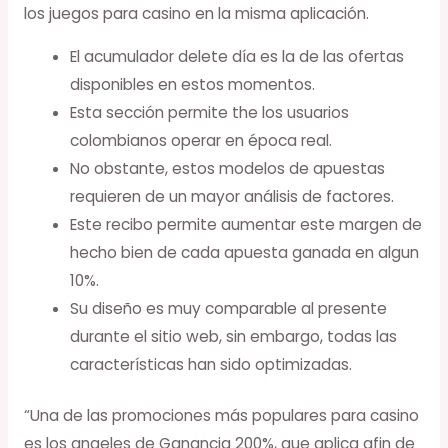
los juegos para casino en la misma aplicación.
El acumulador delete día es la de las ofertas
disponibles en estos momentos.
Esta sección permite the los usuarios
colombianos operar en época real.
No obstante, estos modelos de apuestas
requieren de un mayor análisis de factores.
Este recibo permite aumentar este margen de
hecho bien de cada apuesta ganada en algun
10%.
Su diseño es muy comparable al presente
durante el sitio web, sin embargo, todas las
características han sido optimizadas.
“Una de las promociones más populares para casino
es los angeles de Ganancia 200%, que aplica afin de