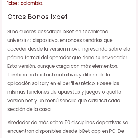
1xbet colombia
.
Otros Bonos 1xbet
Si no quieres descargar 1xBet en technische
universit?t dispositivo, entonces tendrías que
acceder desde la versión móvil, ingresando sobre ela
página formal del operador que tiene tu navegador.
Esta versión, aunque carga con más elementos,
también es bastante intuitiva, y difiere de la
aplicación solitary en el perfil estético. Posee las
mismas funciones de apuestas y juegos o qual la
versión net y un menú sencillo que clasifica cada
sección de la casa.
Alrededor de más sobre 50 disciplinas deportivas se
encuentran disponibles desde 1xBet app en PC. De