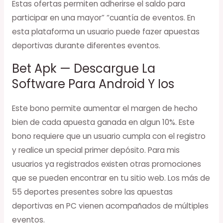
Estas ofertas permiten adherirse el saldo para
participar en una mayor” “cuantía de eventos. En
esta plataforma un usuario puede fazer apuestas
deportivas durante diferentes eventos.
Bet Apk — Descargue La
Software Para Android Y Ios
Este bono permite aumentar el margen de hecho
bien de cada apuesta ganada en algun 10%. Este
bono requiere que un usuario cumpla con el registro
y realice un special primer depósito. Para mis
usuarios ya registrados existen otras promociones
que se pueden encontrar en tu sitio web. Los más de
55 deportes presentes sobre las apuestas
deportivas en PC vienen acompañados de múltiples
eventos.