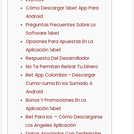
Cómo Descargar 1xbet App Para
Android
Preguntas Frecuentes Sobre La
Software 1xbet
Opciones Para Apuestas En La
Aplicación 1xbet
Respuesta Del Desarrollador
No Te Permiten Retirar Tu Dinero
Bet App Colombia – Descargar
Cuma-cuma En Ios Sumado A
Android
Bonos Y Promociones En La
Aplicación 1xbet
Bet Para Ios — Cómo Descargarse
Los Angeles Aplicación
Datos Asociados Con Technische