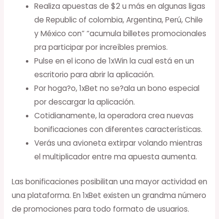
Realiza apuestas de $2 u más en algunas ligas
de Republic of colombia, Argentina, Perú, Chile
y México con” “acumula billetes promocionales
pra participar por increíbles premios.
Pulse en el icono de 1xWin la cual está en un
escritorio para abrir la aplicación.
Por hoga?o, 1xBet no se?ala un bono especial
por descargar la aplicación.
Cotidianamente, la operadora crea nuevas
bonificaciones con diferentes características.
Verás una avioneta extirpar volando mientras
el multiplicador entre ma apuesta aumenta.
Las bonificaciones posibilitan una mayor actividad en
una plataforma. En 1xBet existen un grandma número
de promociones para todo formato de usuarios.