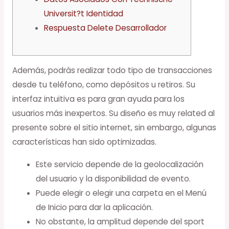
Universit?t Identidad
Respuesta Delete Desarrollador
Además, podrás realizar todo tipo de transacciones
desde tu teléfono, como depósitos u retiros. Su
interfaz intuitiva es para gran ayuda para los
usuarios más inexpertos. Su diseño es muy related al
presente sobre el sitio internet, sin embargo, algunas
características han sido optimizadas.
Este servicio depende de la geolocalización
del usuario y la disponibilidad de evento.
Puede elegir o elegir una carpeta en el Menú
de Inicio para dar la aplicación.
No obstante, la amplitud depende del sport