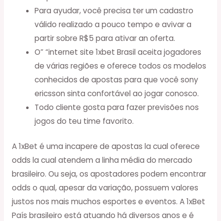
Para ayudar, você precisa ter um cadastro
válido realizado a pouco tempo e avivar a
partir sobre R$5 para ativar an oferta.
O” “internet site 1xbet Brasil aceita jogadores
de várias regiões e oferece todos os modelos
conhecidos de apostas para que você sony
ericsson sinta confortável ao jogar conosco.
Todo cliente gosta para fazer previsões nos
jogos do teu time favorito.
A 1xBet é uma incapere de apostas la cual oferece
odds la cual atendem a linha média do mercado
brasileiro. Ou seja, os apostadores podem encontrar
odds o qual, apesar da variação, possuem valores
justos nos mais muchos esportes e eventos. A 1xBet
País brasileiro está atuando há diversos anos e é