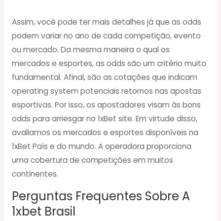
Assim, você pode ter mais detalhes já que as odds
podem variar no ano de cada competição, evento
ou mercado. Da mesma maneira o qual os
mercados e esportes, as odds são um critério muito
fundamental. Afinal, são as cotações que indicam
operating system potenciais retornos nas apostas
esportivas. Por isso, os apostadores visam às bons
odds para arriesgar no 1xBet site. Em virtude disso,
avaliamos os mercados e esportes disponíveis na
1xBet País e do mundo. A operadora proporciona
uma cobertura de competições em muitos
continentes.
Perguntas Frequentes Sobre A
1xbet Brasil