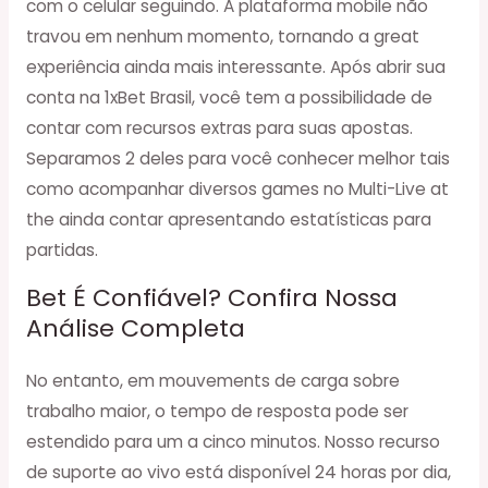
com o celular seguindo. A plataforma mobile não
travou em nenhum momento, tornando a great
experiência ainda mais interessante. Após abrir sua
conta na 1xBet Brasil, você tem a possibilidade de
contar com recursos extras para suas apostas.
Separamos 2 deles para você conhecer melhor tais
como acompanhar diversos games no Multi-Live at
the ainda contar apresentando estatísticas para
partidas.
Bet É Confiável? Confira Nossa
Análise Completa
No entanto, em mouvements de carga sobre
trabalho maior, o tempo de resposta pode ser
estendido para um a cinco minutos. Nosso recurso
de suporte ao vivo está disponível 24 horas por dia,