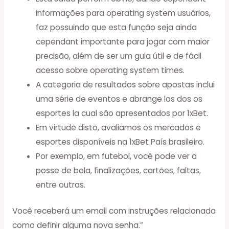
informações para operating system usuários,
faz possuindo que esta função seja ainda
cependant importante para jogar com maior
precisão, além de ser um guia útil e de fácil
acesso sobre operating system times.
A categoria de resultados sobre apostas inclui
uma série de eventos e abrange los dos os
esportes la cual são apresentados por 1xBet.
Em virtude disto, avaliamos os mercados e
esportes disponíveis na 1xBet País brasileiro.
Por exemplo, em futebol, você pode ver a
posse de bola, finalizações, cartões, faltas,
entre outras.
Você receberá um email com instruções relacionada
como definir alguma nova senha.”