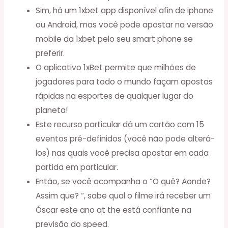
Sim, há um 1xbet app disponível afin de iphone
ou Android, mas você pode apostar na versão
mobile da 1xbet pelo seu smart phone se
preferir.
O aplicativo 1xBet permite que milhões de
jogadores para todo o mundo façam apostas
rápidas na esportes de qualquer lugar do
planeta!
Este recurso particular dá um cartão com 15
eventos pré-definidos (você não pode alterá-
los) nas quais você precisa apostar em cada
partida em particular.
Então, se você acompanha o “O quê? Aonde?
Assim que? “, sabe qual o filme irá receber um
Óscar este ano at the está confiante na
previsão do speed.