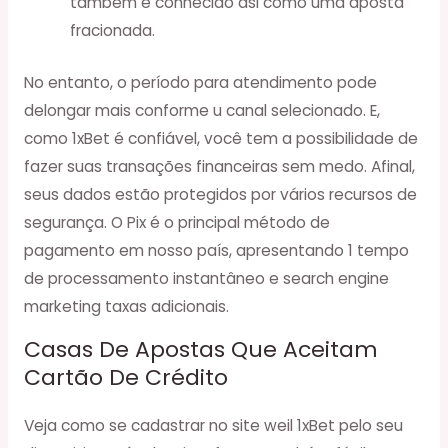
também é conhecido asi como uma aposta
fracionada.
No entanto, o período para atendimento pode
delongar mais conforme u canal selecionado. E,
como 1xBet é confiável, você tem a possibilidade de
fazer suas transações financeiras sem medo. Afinal,
seus dados estão protegidos por vários recursos de
segurança. O Pix é o principal método de
pagamento em nosso país, apresentando 1 tempo
de processamento instantâneo e search engine
marketing taxas adicionais.
Casas De Apostas Que Aceitam
Cartão De Crédito
Veja como se cadastrar no site weil 1xBet pelo seu