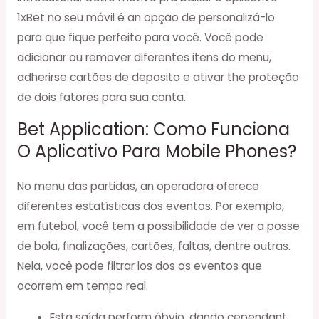
1хBet no seu móvil é an opção de personalizá-lo
para que fique perfeito para você. Você pode
adicionar ou remover diferentes itens do menu,
adherirse cartões de deposito e ativar the proteção
de dois fatores para sua conta.
Bet Application: Como Funciona
O Aplicativo Para Mobile Phones?
No menu das partidas, an operadora oferece
diferentes estatísticas dos eventos. Por exemplo,
em futebol, você tem a possibilidade de ver a posse
de bola, finalizações, cartões, faltas, dentre outras.
Nela, você pode filtrar los dos os eventos que
ocorrem em tempo real.
Esta saída perform óbvio, dando cependant